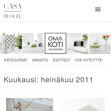
Skip
to
Avaa
valikko
content
KATEGORIAT
ARKISTO
ESITTELY
OTA YHTEYTTÄ
Kuukausi:
heinäkuu 2011
Artikkelien
selaus