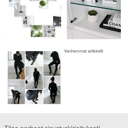
Vanhemmat artikkelit
Tilaa parhaat sisustuskirjoitukset!