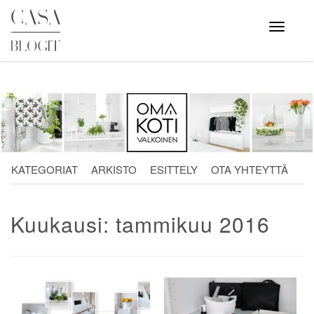
Skip
to
Avaa
valikko
content
KATEGORIAT
ARKISTO
ESITTELY
OTA YHTEYTTÄ
Kuukausi:
tammikuu 2016
Artikkelien
selaus