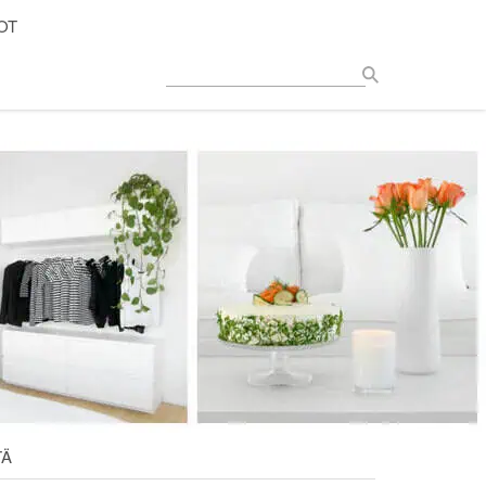
OT
TÄ