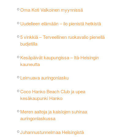
Oma Koti Valkoinen myynnissä
Uudelleen elämään – ilo pienistä hetkistä
5 vinkkiä – Terveellinen ruokavalio pienellä
budjetilla
Kesäpäivät kaupungissa – Itä-Helsingin
kauneutta
Leimuava auringonlasku
Coco Hanko Beach Club ja upea
kesäkaupunki Hanko
Meren aaltoja ja kaislojen suhinaa
auringonlaskussa
Juhannustunnelmaa Helsingistä