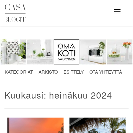
Skip
to
Avaa
valikko
content
KATEGORIAT
ARKISTO
ESITTELY
OTA YHTEYTTÄ
Kuukausi:
heinäkuu 2024