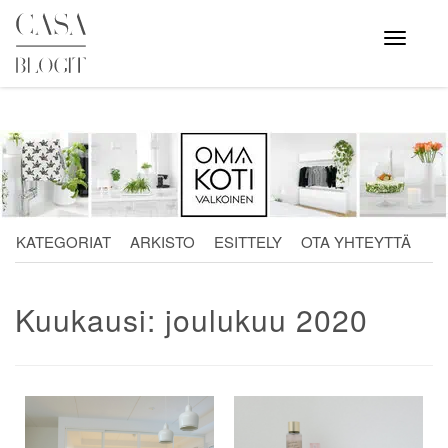
Skip
to
Avaa
valikko
content
KATEGORIAT
ARKISTO
ESITTELY
OTA YHTEYTTÄ
Kuukausi:
joulukuu 2020
Artikkelien
selaus