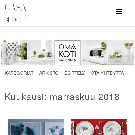
Skip
to
Avaa
valikko
content
KATEGORIAT
ARKISTO
ESITTELY
OTA YHTEYTTÄ
Kuukausi:
marraskuu 2018
Artikkelien
selaus