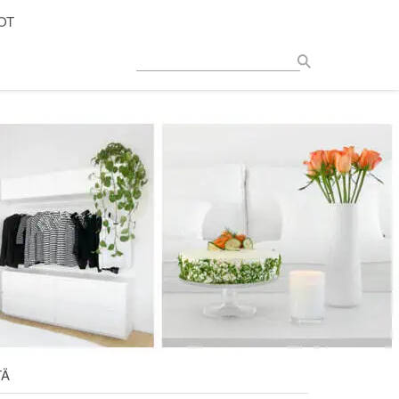
OT
TÄ