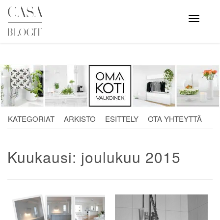
Skip
to
Avaa
valikko
content
KATEGORIAT
ARKISTO
ESITTELY
OTA YHTEYTTÄ
Kuukausi:
joulukuu 2015
Artikkelien
selaus