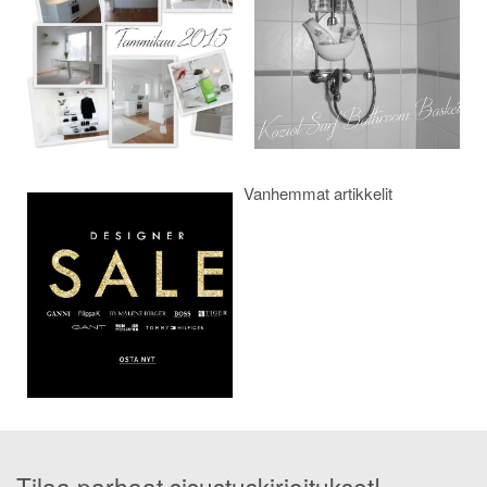
Vanhemmat artikkelit
Tilaa parhaat sisustuskirjoitukset!