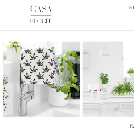
Skip
E
to
content
K