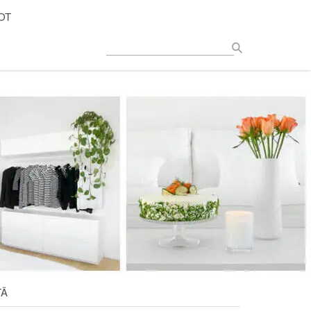
OT
TÄ