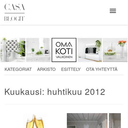
Skip
to
Avaa
valikko
content
KATEGORIAT
ARKISTO
ESITTELY
OTA YHTEYTTÄ
Kuukausi:
huhtikuu 2012
Artikkelien
selaus