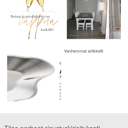
Vanhemmat artikkelit
Tilaa parhaat sisustuskirjoitukset!