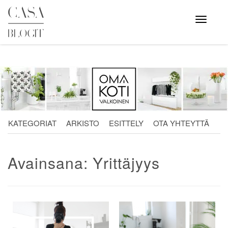
Skip
to
Avaa
valikko
content
KATEGORIAT
ARKISTO
ESITTELY
OTA YHTEYTTÄ
Avainsana:
Yrittäjyys
Artikkelien
selaus