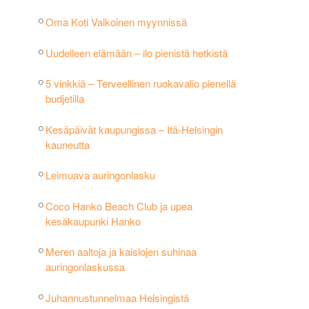
Oma Koti Valkoinen myynnissä
Uudelleen elämään – ilo pienistä hetkistä
5 vinkkiä – Terveellinen ruokavalio pienellä
budjetilla
Kesäpäivät kaupungissa – Itä-Helsingin
kauneutta
Leimuava auringonlasku
Coco Hanko Beach Club ja upea
kesäkaupunki Hanko
Meren aaltoja ja kaislojen suhinaa
auringonlaskussa
Juhannustunnelmaa Helsingistä