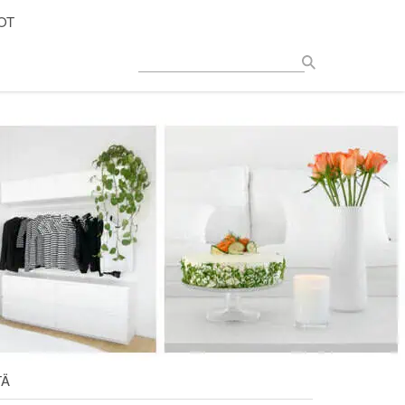
OT
TÄ