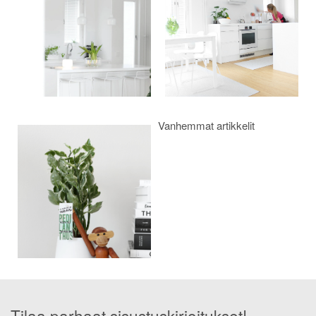
Vanhemmat artikkelit
Tilaa parhaat sisustuskirjoitukset!