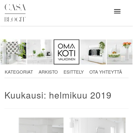
Skip
to
Avaa
valikko
content
KATEGORIAT
ARKISTO
ESITTELY
OTA YHTEYTTÄ
Kuukausi:
helmikuu 2019
Artikkelien
selaus