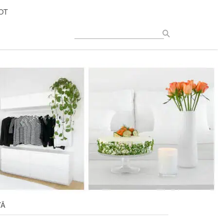
OT
TÄ