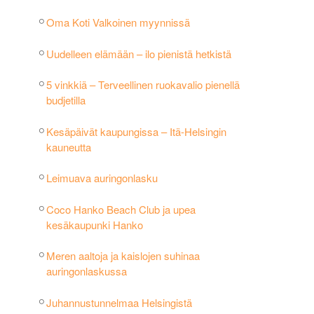
Oma Koti Valkoinen myynnissä
Uudelleen elämään – ilo pienistä hetkistä
5 vinkkiä – Terveellinen ruokavalio pienellä
budjetilla
Kesäpäivät kaupungissa – Itä-Helsingin
kauneutta
Leimuava auringonlasku
Coco Hanko Beach Club ja upea
kesäkaupunki Hanko
Meren aaltoja ja kaislojen suhinaa
auringonlaskussa
Juhannustunnelmaa Helsingistä