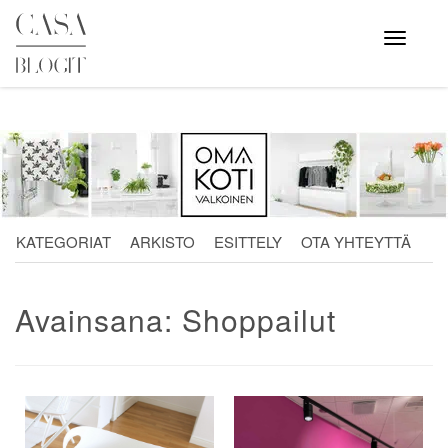
Skip
to
Avaa
valikko
content
KATEGORIAT
ARKISTO
ESITTELY
OTA YHTEYTTÄ
Avainsana:
Shoppailut
Artikkelien
selaus