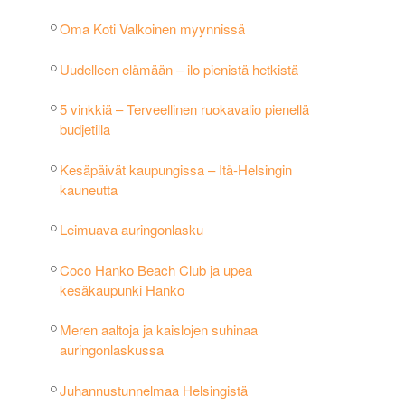
Oma Koti Valkoinen myynnissä
Uudelleen elämään – ilo pienistä hetkistä
5 vinkkiä – Terveellinen ruokavalio pienellä
budjetilla
Kesäpäivät kaupungissa – Itä-Helsingin
kauneutta
Leimuava auringonlasku
Coco Hanko Beach Club ja upea
kesäkaupunki Hanko
Meren aaltoja ja kaislojen suhinaa
auringonlaskussa
Juhannustunnelmaa Helsingistä