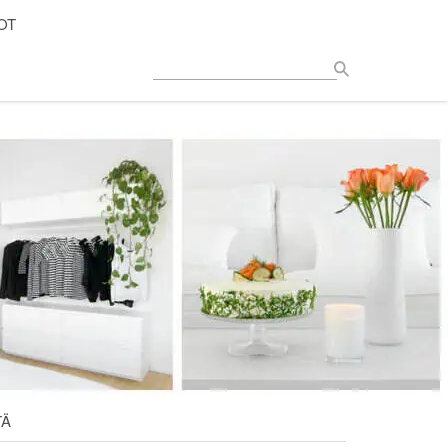
OT
TÄ