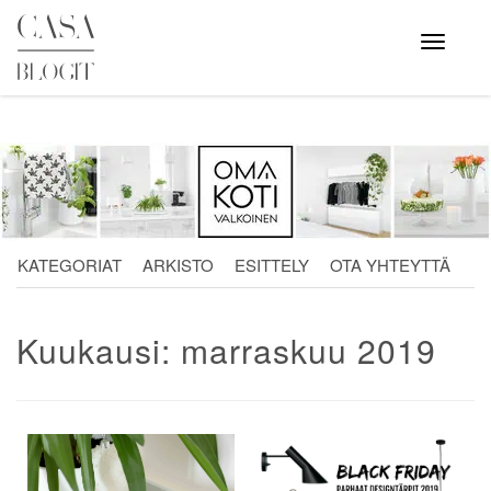
Skip
to
Avaa
valikko
content
KATEGORIAT
ARKISTO
ESITTELY
OTA YHTEYTTÄ
Kuukausi:
marraskuu 2019
Artikkelien
selaus