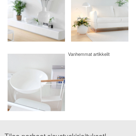
Vanhemmat artikkelit
Tilaa parhaat sisustuskirjoitukset!