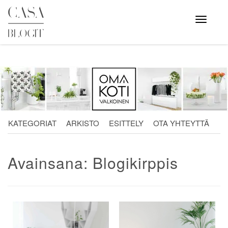
Skip
to
Avaa
valikko
content
KATEGORIAT
ARKISTO
ESITTELY
OTA YHTEYTTÄ
Avainsana:
Blogikirppis
Artikkelien
selaus