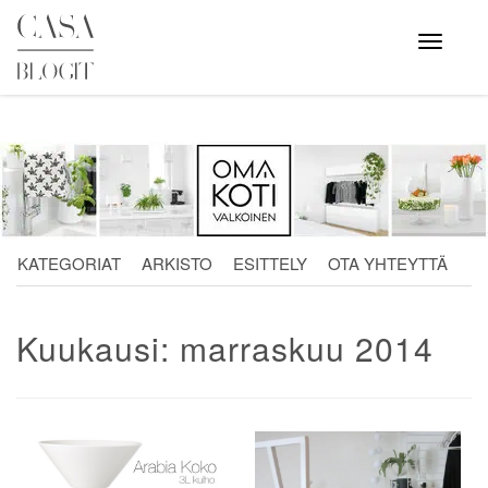
Skip
to
Avaa
valikko
content
KATEGORIAT
ARKISTO
ESITTELY
OTA YHTEYTTÄ
Kuukausi:
marraskuu 2014
Artikkelien
selaus