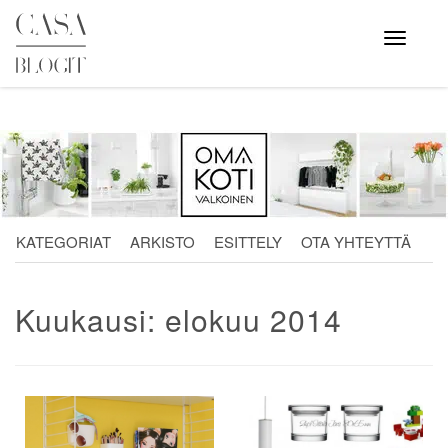
Skip
to
Avaa
valikko
content
KATEGORIAT
ARKISTO
ESITTELY
OTA YHTEYTTÄ
Kuukausi:
elokuu 2014
Artikkelien
selaus