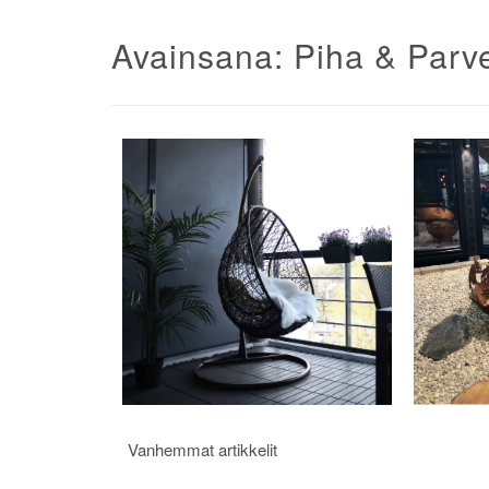
Avainsana:
Piha & Parv
Artikkelien
Vanhemmat artikkelit