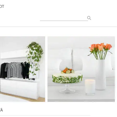
OT
TÄ