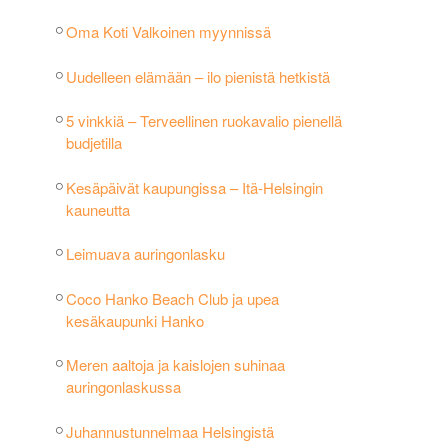
Oma Koti Valkoinen myynnissä
Uudelleen elämään – ilo pienistä hetkistä
5 vinkkiä – Terveellinen ruokavalio pienellä
budjetilla
Kesäpäivät kaupungissa – Itä-Helsingin
kauneutta
Leimuava auringonlasku
Coco Hanko Beach Club ja upea
kesäkaupunki Hanko
Meren aaltoja ja kaislojen suhinaa
auringonlaskussa
Juhannustunnelmaa Helsingistä