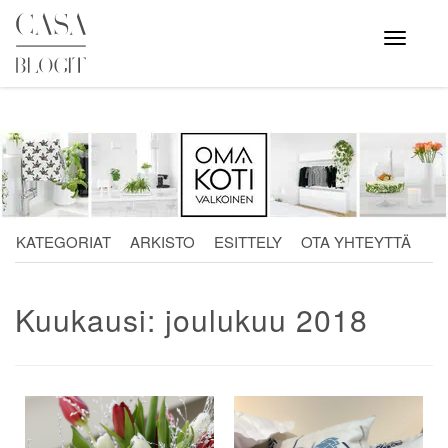
Skip
to
Avaa
valikko
content
KATEGORIAT
ARKISTO
ESITTELY
OTA YHTEYTTÄ
Kuukausi:
joulukuu 2018
Artikkelien
selaus