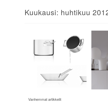
Kuukausi:
huhtikuu 201
Artikkelien
Vanhemmat artikkelit