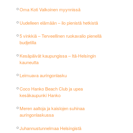
Oma Koti Valkoinen myynnissä
Uudelleen elämään – ilo pienistä hetkistä
5 vinkkiä – Terveellinen ruokavalio pienellä
budjetilla
Kesäpäivät kaupungissa – Itä-Helsingin
kauneutta
Leimuava auringonlasku
Coco Hanko Beach Club ja upea
kesäkaupunki Hanko
Meren aaltoja ja kaislojen suhinaa
auringonlaskussa
Juhannustunnelmaa Helsingistä