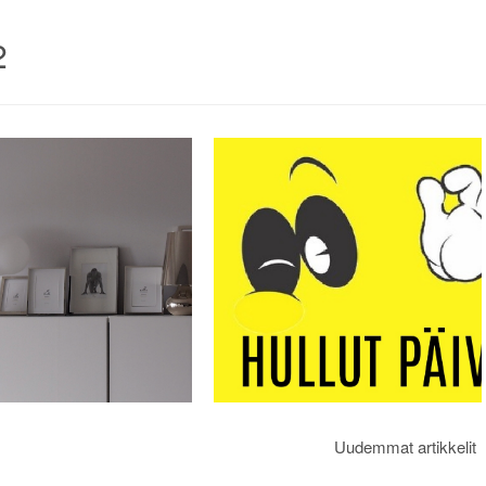
2
Uudemmat artikkelit