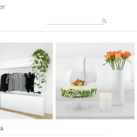
OT
TÄ