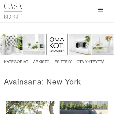
Skip
to
Avaa
valikko
content
KATEGORIAT
ARKISTO
ESITTELY
OTA YHTEYTTÄ
Avainsana:
New York
Artikkelien
selaus