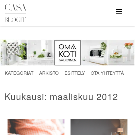
Skip
to
Avaa
valikko
content
KATEGORIAT
ARKISTO
ESITTELY
OTA YHTEYTTÄ
Kuukausi:
maaliskuu 2012
Artikkelien
selaus