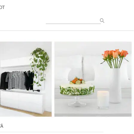
OT
TÄ