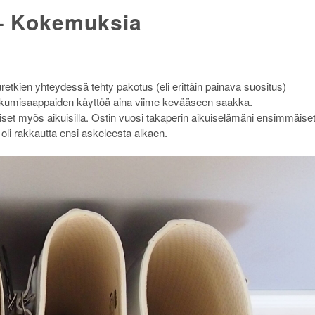
– Kokemuksia
etkien yhteydessä tehty pakotus (eli erittäin painava suositus)
nut kumisaappaiden käyttöä aina viime kevääseen saakka.
set myös aikuisilla. Ostin vuosi takaperin aikuiselämäni ensimmäise
oli rakkautta ensi askeleesta alkaen.