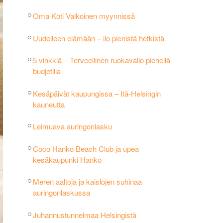
Oma Koti Valkoinen myynnissä
Uudelleen elämään – ilo pienistä hetkistä
5 vinkkiä – Terveellinen ruokavalio pienellä
budjetilla
Kesäpäivät kaupungissa – Itä-Helsingin
kauneutta
Leimuava auringonlasku
Coco Hanko Beach Club ja upea
kesäkaupunki Hanko
Meren aaltoja ja kaislojen suhinaa
auringonlaskussa
Juhannustunnelmaa Helsingistä