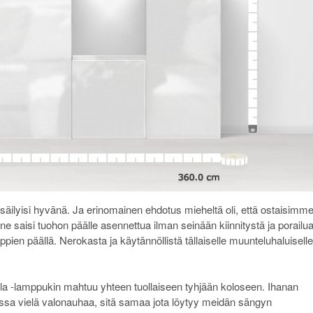
 säilyisi hyvänä. Ja erinomainen ehdotus mieheltä oli, että ostaisimm
e saisi tuohon päälle asennettua ilman seinään kiinnitystä ja porailua
ien päällä. Nerokasta ja käytännöllistä tällaiselle muunteluhaluiselle
pla -lamppukin mahtuu yhteen tuollaiseen tyhjään koloseen. Ihanan
ulossa vielä valonauhaa, sitä samaa jota löytyy meidän sängyn