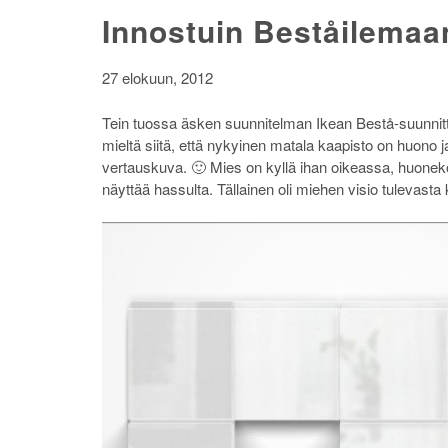
Innostuin Beståilemaa
27 elokuun, 2012
Tein tuossa äsken suunnitelman Ikean Bestå-suunnit
mieltä siitä, että nykyinen matala kaapisto on huono
vertauskuva. 🙂 Mies on kyllä ihan oikeassa, huonekor
näyttää hassulta. Tällainen oli miehen visio tulevast