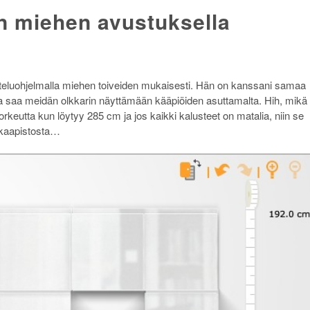
n miehen avustuksella
teluohjelmalla miehen toiveiden mukaisesti. Hän on kanssani samaa
 ja saa meidän olkkarin näyttämään kääpiöiden asuttamalta. Hih, mikä
keutta kun löytyy 285 cm ja jos kaikki kalusteet on matalia, niin se
a kaapistosta…