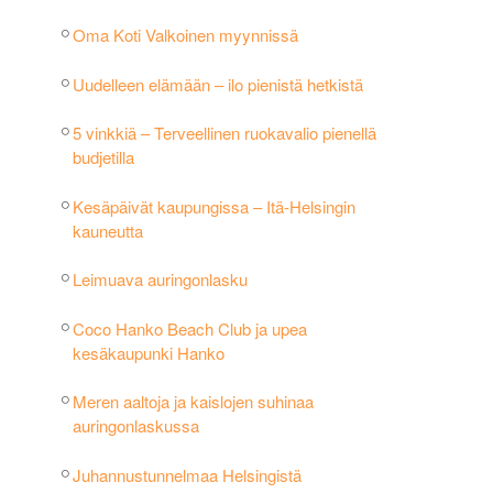
Oma Koti Valkoinen myynnissä
Uudelleen elämään – ilo pienistä hetkistä
5 vinkkiä – Terveellinen ruokavalio pienellä
budjetilla
Kesäpäivät kaupungissa – Itä-Helsingin
kauneutta
Leimuava auringonlasku
Coco Hanko Beach Club ja upea
kesäkaupunki Hanko
Meren aaltoja ja kaislojen suhinaa
auringonlaskussa
Juhannustunnelmaa Helsingistä