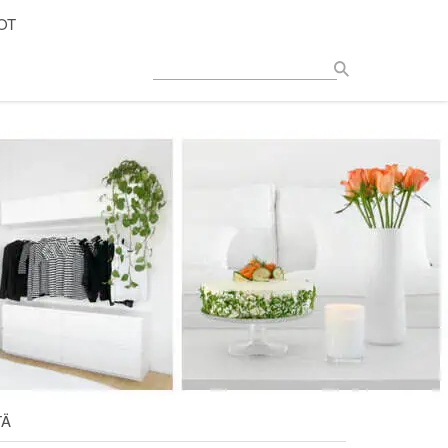
OT
TÄ