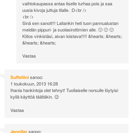
vaihtokaupassa antaa itselle turhaa pois ja saa
uusia kivoja juttuja tilalle. :D<br />
<br />
Sinä sen sanoit!!! Laitankin heti tuon pannualustan
meidän pippuri- ja suolasirottimien alle. 🙂 🙂 🙂
Kiitos vinkistäsi, aivan loistava!!!!! &hearts; &hearts;
&hearts; &hearts;
Vastaa
Suffeliini
sanoo:
1 toukokuun, 2013 16:28
Ihania hankintoja olet tehnyt! Tuollaiselle norsulle löytyisi
kyllä käyttöä täältäkin. 😉
Vastaa
Jennifer
sanoo: