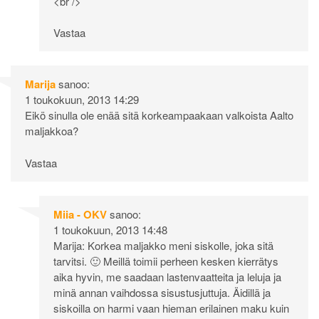
<br />
Vastaa
Marija
sanoo:
1 toukokuun, 2013 14:29
Eikö sinulla ole enää sitä korkeampaakaan valkoista Aalto
maljakkoa?
Vastaa
Miia - OKV
sanoo:
1 toukokuun, 2013 14:48
Marija: Korkea maljakko meni siskolle, joka sitä
tarvitsi. 🙂 Meillä toimii perheen kesken kierrätys
aika hyvin, me saadaan lastenvaatteita ja leluja ja
minä annan vaihdossa sisustusjuttuja. Äidillä ja
siskoilla on harmi vaan hieman erilainen maku kuin