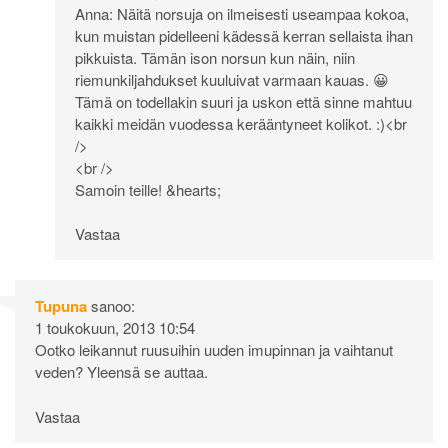
Anna: Näitä norsuja on ilmeisesti useampaa kokoa,
kun muistan pidelleeni kädessä kerran sellaista ihan
pikkuista. Tämän ison norsun kun näin, niin
riemunkiljahdukset kuuluivat varmaan kauas. 😀
Tämä on todellakin suuri ja uskon että sinne mahtuu
kaikki meidän vuodessa kerääntyneet kolikot. :)<br
/>
<br />
Samoin teille! &hearts;
Vastaa
Tupuna
sanoo:
1 toukokuun, 2013 10:54
Ootko leikannut ruusuihin uuden imupinnan ja vaihtanut
veden? Yleensä se auttaa.
Vastaa