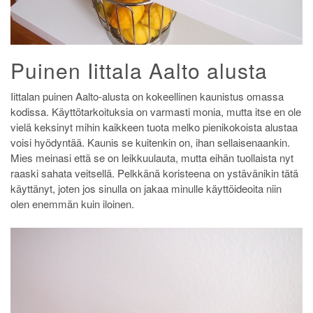
Puinen Iittala Aalto alusta
Iittalan puinen Aalto-alusta on kokeellinen kaunistus omassa
kodissa. Käyttötarkoituksia on varmasti monia, mutta itse en ole
vielä keksinyt mihin kaikkeen tuota melko pienikokoista alustaa
voisi hyödyntää. Kaunis se kuitenkin on, ihan sellaisenaankin.
Mies meinasi että se on leikkuulauta, mutta eihän tuollaista nyt
raaski sahata veitsellä. Pelkkänä koristeena on ystävänikin tätä
käyttänyt, joten jos sinulla on jakaa minulle käyttöideoita niin
olen enemmän kuin iloinen.