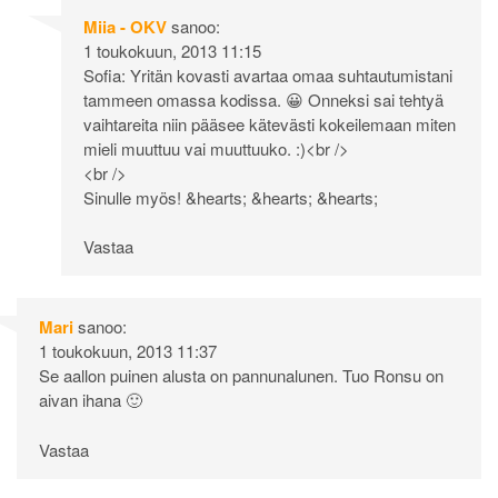
Miia - OKV
sanoo:
1 toukokuun, 2013 11:15
Sofia: Yritän kovasti avartaa omaa suhtautumistani
tammeen omassa kodissa. 😀 Onneksi sai tehtyä
vaihtareita niin pääsee kätevästi kokeilemaan miten
mieli muuttuu vai muuttuuko. :)<br />
<br />
Sinulle myös! &hearts; &hearts; &hearts;
Vastaa
Mari
sanoo:
1 toukokuun, 2013 11:37
Se aallon puinen alusta on pannunalunen. Tuo Ronsu on
aivan ihana 🙂
Vastaa