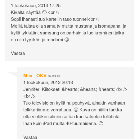
1 toukokuun, 2013 17:25
Kivalta näyttää 🙂 <br />
Sopii ihanasti tuo kartellin taso tuonne!<br />
Meillä taitaa olla sama tv mutta mustana ja isomapana, ja
kyllä tykkään, samsung on parhain ja tuo krominen jalka
on niin tyylikäs ja moderni 😉
Vastaa
Miia - OKV
sanoo:
1 toukokuun, 2013 20:13
Jennifer: Kiitokset! &hearts; &hearts; &hearts;<br />
<br />
Tuo televisio on kyllä huippuhyvä, ainakin vanhaan
telkkariimme verrattuna. 🙂 Kuva on niiiiiin tarkka
että vieläkin silmiin sattuu kun katselee töllötintä.
Ihan kuin iPad mutta 40-tuumaisena. 🙂
Vastaa