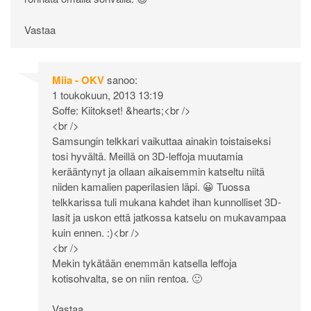
Vastaa
Miia - OKV
sanoo:
1 toukokuun, 2013 13:19
Soffe: Kiitokset! &hearts;<br />
<br />
Samsungin telkkari vaikuttaa ainakin toistaiseksi
tosi hyvältä. Meillä on 3D-leffoja muutamia
kerääntynyt ja ollaan aikaisemmin katseltu niitä
niiden kamalien paperilasien läpi. 😀 Tuossa
telkkarissa tuli mukana kahdet ihan kunnolliset 3D-
lasit ja uskon että jatkossa katselu on mukavampaa
kuin ennen. :)<br />
<br />
Mekin tykätään enemmän katsella leffoja
kotisohvalta, se on niin rentoa. 🙂
Vastaa