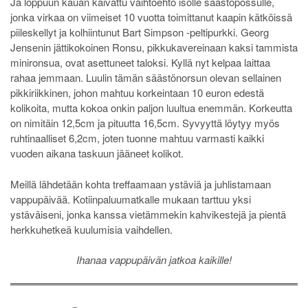
Ja loppuun kauan kaivattu vaihtoehto isolle säästöpossulle,
jonka virkaa on viimeiset 10 vuotta toimittanut kaapin kätköissä
piileskellyt ja kolhiintunut Bart Simpson -peltipurkki. Georg
Jensenin jättikokoinen Ronsu, pikkukavereinaan kaksi tammista
minironsua, ovat asettuneet taloksi. Kyllä nyt kelpaa laittaa
rahaa jemmaan. Luulin tämän säästönorsun olevan sellainen
pikkiriikkinen, johon mahtuu korkeintaan 10 euron edestä
kolikoita, mutta kokoa onkin paljon luultua enemmän. Korkeutta
on nimitäin 12,5cm ja pituutta 16,5cm. Syvyyttä löytyy myös
ruhtinaalliset 6,2cm, joten tuonne mahtuu varmasti kaikki
vuoden aikana taskuun jääneet kolikot.
Meillä lähdetään kohta treffaamaan ystäviä ja juhlistamaan
vappupäivää. Kotiinpaluumatkalle mukaan tarttuu yksi
ystäväiseni, jonka kanssa vietämmekin kahvikestejä ja pientä
herkkuhetkeä kuulumisia vaihdellen.
Ihanaa vappupäivän jatkoa kaikille!