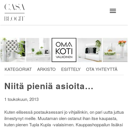
Skip
to
Avaa
valikko
content
KATEGORIAT
ARKISTO
ESITTELY
OTA YHTEYTTÄ
Niitä pieniä asioita…
1 toukokuun, 2013
Kuten eilisessä postauksessani jo vihjailinkin, on pari uutta juttua
ilmestynyt meille. Muutaman olen ostanut ihan itse kaupasta,
kuten pienen Tupla Kupla -valaisimen. Kauppashoppailun lisäksi