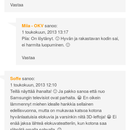
Vastaa
Miia - OKV
sanoo:
1 toukokuun, 2013 13:17
Piia: On löytänyt. 🙂 Hyvän ja rakastavan kodin sai,
ei harmita luopuminen. 🙂
Vastaa
Soffe
sanoo:
1 toukokuun, 2013 12:10
Teillä näyttää ihanalta! 🙂 Ja pakko sanoa että nuo
Samsungin televisiot ovat parhaita. 😀 En oikein
lämmennyt miehen idealle hankkia sellainen
edellisvuonna, mutta on mukavaa katsoa kotona
hyvänlaatuisia elokuvia ja varsinkin niitä 3D-leffoja! 😀 Ei
enää jaksa lähteä elokuvateatteriin, kun kotona saa
röhnätä omalla sohvalla. 😉