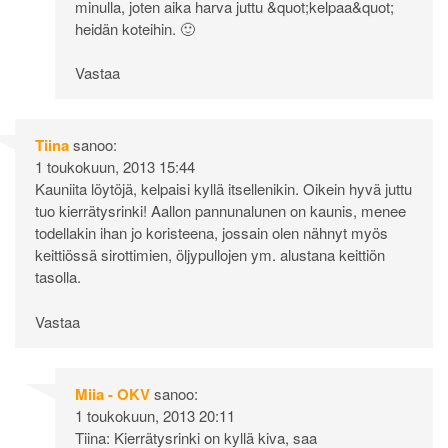
minulla, joten aika harva juttu &quot;kelpaa&quot;
heidän koteihin. 🙂
Vastaa
Tiina
sanoo:
1 toukokuun, 2013 15:44
Kauniita löytöjä, kelpaisi kyllä itsellenikin. Oikein hyvä juttu
tuo kierrätysrinki! Aallon pannunalunen on kaunis, menee
todellakin ihan jo koristeena, jossain olen nähnyt myös
keittiössä sirottimien, öljypullojen ym. alustana keittiön
tasolla.
Vastaa
Miia - OKV
sanoo:
1 toukokuun, 2013 20:11
Tiina: Kierrätysrinki on kyllä kiva, saa