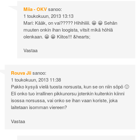
Miia - OKV
sanoo:
1 toukokuun, 2013 13:13
Mari: Kääk, on vai????? Hihihiiiii. 😀 😀 Sehän
muuten onkin ihan loogista, vitsit mikä höhlä
olenkaan. 😀 😀 Kiitos!!! &hearts;
Vastaa
Rouva Jii
sanoo:
1 toukokuun, 2013 11:38
Pakko kysyä vielä tuosta norsusta, kun se on niin söpö 🙂
Eli onko tuo irrallinen pikkunorsu jotenkin kuitenkin kiinni
isossa norsussa, vai onko se ihan vaan koriste, joka
laitetaan isomman viereen?
Vastaa