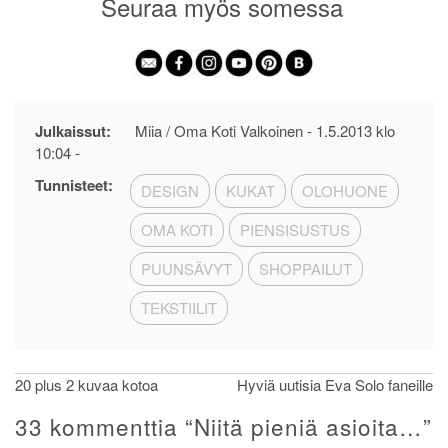
Seuraa myös somessa
Julkaissut:
Miia / Oma Koti Valkoinen -
1.5.2013 klo
10:04
-
Tunnisteet:
DESIGN
KUKAT
OLOHUONE
OMA KOTI
PIENSISUSTUS
PUUNSÄVYT
SHOPPAILUT
TEKSTIILIT
Artikkelien
20 plus 2 kuvaa kotoa
Hyviä uutisia Eva Solo faneille
selaus
33 kommenttia “
Niitä pieniä asioita…
”