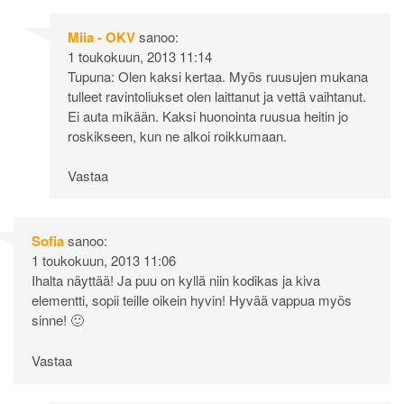
Miia - OKV
sanoo:
1 toukokuun, 2013 11:14
Tupuna: Olen kaksi kertaa. Myös ruusujen mukana
tulleet ravintoliukset olen laittanut ja vettä vaihtanut.
Ei auta mikään. Kaksi huonointa ruusua heitin jo
roskikseen, kun ne alkoi roikkumaan.
Vastaa
Sofia
sanoo:
1 toukokuun, 2013 11:06
Ihalta näyttää! Ja puu on kyllä niin kodikas ja kiva
elementti, sopii teille oikein hyvin! Hyvää vappua myös
sinne! 🙂
Vastaa