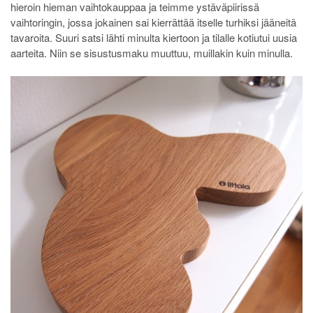
hieroin hieman vaihtokauppaa ja teimme ystäväpiirissä
vaihtoringin, jossa jokainen sai kierrättää itselle turhiksi jääneitä
tavaroita. Suuri satsi lähti minulta kiertoon ja tilalle kotiutui uusia
aarteita. Niin se sisustusmaku muuttuu, muillakin kuin minulla.