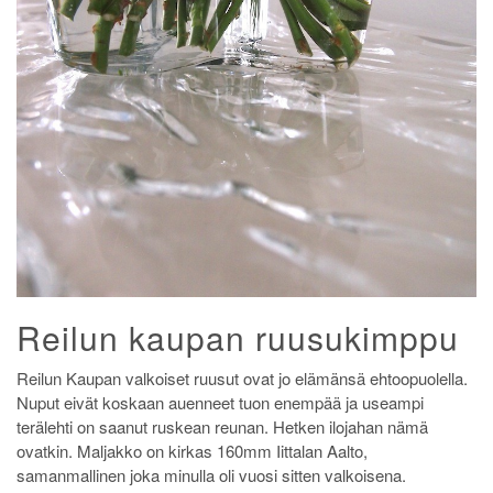
Reilun kaupan ruusukimppu
Reilun Kaupan valkoiset ruusut ovat jo elämänsä ehtoopuolella.
Nuput eivät koskaan auenneet tuon enempää ja useampi
terälehti on saanut ruskean reunan. Hetken ilojahan nämä
ovatkin. Maljakko on kirkas 160mm Iittalan Aalto,
samanmallinen joka minulla oli vuosi sitten valkoisena.