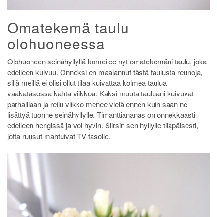
Omatekemä taulu
olohuoneessa
Olohuoneen seinähyllyllä komeilee nyt omatekemäni taulu, joka
edelleen kuivuu. Onneksi en maalannut tästä taulusta reunoja,
sillä meillä ei olisi ollut tilaa kuivattaa kolmea taulua
vaakatasossa kahta viikkoa. Kaksi muuta tauluani kuivuvat
parhaillaan ja reilu viikko menee vielä ennen kuin saan ne
lisättyä tuonne seinähyllylle. Timanttiananas on onnekkaasti
edelleen hengissä ja voi hyvin. Siirsin sen hyllylle tilapäisesti,
jotta ruusut mahtuivat TV-tasolle.