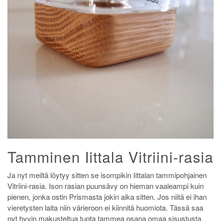
Tamminen Iittala Vitriini-rasia
Ja nyt meiltä löytyy sitten se isompikin Iittalan tammipohjainen
Vitriini-rasia. Ison rasian puunsävy on hieman vaaleampi kuin
pienen, jonka ostin Prismasta jokin aika sitten. Jos niitä ei ihan
vieretysten laita niin värieroon ei kiinnitä huomiota. Tässä saa
nyt hyvin makusteltua tuota tammea osana omaa sisustusta.