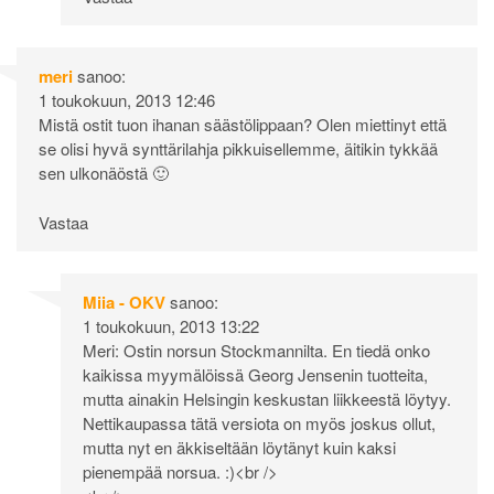
meri
sanoo:
1 toukokuun, 2013 12:46
Mistä ostit tuon ihanan säästölippaan? Olen miettinyt että
se olisi hyvä synttärilahja pikkuisellemme, äitikin tykkää
sen ulkonäöstä 🙂
Vastaa
Miia - OKV
sanoo:
1 toukokuun, 2013 13:22
Meri: Ostin norsun Stockmannilta. En tiedä onko
kaikissa myymälöissä Georg Jensenin tuotteita,
mutta ainakin Helsingin keskustan liikkeestä löytyy.
Nettikaupassa tätä versiota on myös joskus ollut,
mutta nyt en äkkiseltään löytänyt kuin kaksi
pienempää norsua. :)<br />