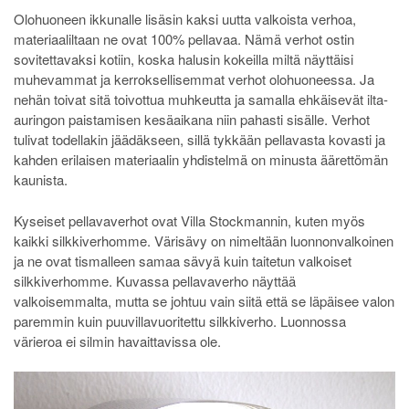
Olohuoneen ikkunalle lisäsin kaksi uutta valkoista verhoa,
materiaaliltaan ne ovat 100% pellavaa. Nämä verhot ostin
sovitettavaksi kotiin, koska halusin kokeilla miltä näyttäisi
muhevammat ja kerroksellisemmat verhot olohuoneessa. Ja
nehän toivat sitä toivottua muhkeutta ja samalla ehkäisevät ilta-
auringon paistamisen kesäaikana niin pahasti sisälle. Verhot
tulivat todellakin jäädäkseen, sillä tykkään pellavasta kovasti ja
kahden erilaisen materiaalin yhdistelmä on minusta äärettömän
kaunista.
Kyseiset pellavaverhot ovat Villa Stockmannin, kuten myös
kaikki silkkiverhomme. Värisävy on nimeltään luonnonvalkoinen
ja ne ovat tismalleen samaa sävyä kuin taitetun valkoiset
silkkiverhomme. Kuvassa pellavaverho näyttää
valkoisemmalta, mutta se johtuu vain siitä että se läpäisee valon
paremmin kuin puuvillavuoritettu silkkiverho. Luonnossa
värieroa ei silmin havaittavissa ole.