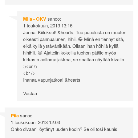
Miia - OKV
sanoo:
1 toukokuun, 2013 13:16
Jonna: Kiitokset! &hearts; Tuo puualusta on muuten
oikeasti pannualunen, hihii. 😀 Minä en tiennyt sitä,
eikä kyllä ystävänikään. Ollaan ihan höhliä kyllä,
hihihiii. 😀 Ajattelin kokeilla tuohon päälle myös
kirkasta aaltomaljakkoa, se saattaa näyttää kivalta.
:)<br />
<br />
Ihanaa vapunjatkoa! &hearts;
Vastaa
Piia
sanoo:
1 toukokuun, 2013 12:03
Onko divaani löytänyt uuden kodin? Se oli tosi kaunis.