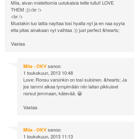
Miia, aivan mielettomia uutukaisia teille tullut! LOVE
THEM ;))<br />
<br />
Mustakin tuo lattia nayttaa tosi hyalta nyt ja en naa syyta
etta pitas ainakaan nyt vaihtaa :)) just perfect &hearts;
Vastaa
Miia - OKV
sanoo:
1 toukokuun, 2013 10:48
Love: Ronsu varsinkin on tosi suloinen. &hearts; Ja
jos tammi alkaa tympimään niin laitan pikkuiset
norsut jemmaan, kätevää. 😀
Vastaa
Miia - OKV
sanoo:
1 toukokuun, 2013 11:13