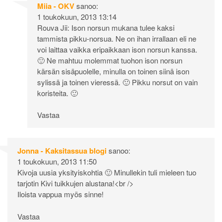
Miia - OKV
sanoo:
1 toukokuun, 2013 13:14
Rouva Jii: Ison norsun mukana tulee kaksi
tammista pikku-norsua. Ne on ihan irrallaan eli ne
voi laittaa vaikka eripaikkaan ison norsun kanssa.
🙂 Ne mahtuu molemmat tuohon ison norsun
kärsän sisäpuolelle, minulla on toinen siinä ison
sylissä ja toinen vieressä. 🙂 Pikku norsut on vain
koristeita. 🙂
Vastaa
Jonna - Kaksitassua blogi
sanoo:
1 toukokuun, 2013 11:50
Kivoja uusia yksityiskohtia 🙂 Minullekin tuli mieleen tuo
tarjotin Kivi tuikkujen alustana!<br />
Iloista vappua myös sinne!
Vastaa