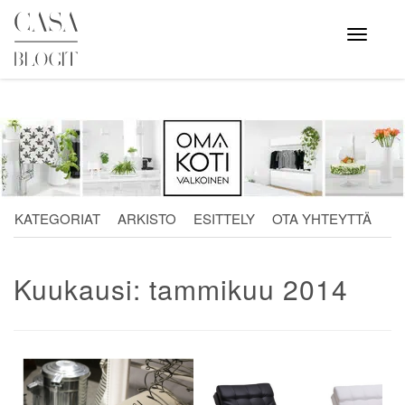
Skip
to
Avaa
valikko
content
KATEGORIAT
ARKISTO
ESITTELY
OTA YHTEYTTÄ
Kuukausi:
tammikuu 2014
Artikkelien
selaus