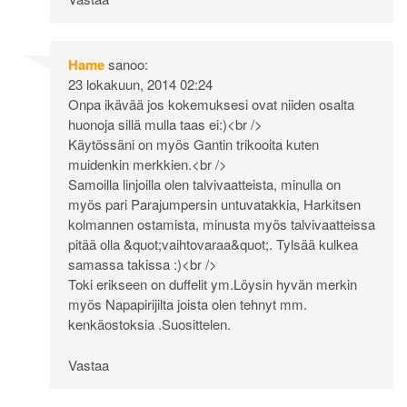
Hame
sanoo:
23 lokakuun, 2014 02:24
Onpa ikävää jos kokemuksesi ovat niiden osalta
huonoja sillä mulla taas ei:)<br />
Käytössäni on myös Gantin trikooita kuten
muidenkin merkkien.<br />
Samoilla linjoilla olen talvivaatteista, minulla on
myös pari Parajumpersin untuvatakkia, Harkitsen
kolmannen ostamista, minusta myös talvivaatteissa
pitää olla &quot;vaihtovaraa&quot;. Tylsää kulkea
samassa takissa :)<br />
Toki erikseen on duffelit ym.Löysin hyvän merkin
myös Napapirijilta joista olen tehnyt mm.
kenkäostoksia .Suosittelen.
Vastaa