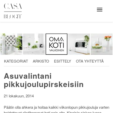
Skip
to
Avaa
valikko
content
KATEGORIAT
ARKISTO
ESITTELY
OTA YHTEYTTÄ
Asuvalintani
pikkujoulupirskeisiin
21 lokakuun, 2014
Päätin olla ahkera ja hoitaa kaikki viikonlopun pikkujouluja varten
hoidettavat rästihommat heti pois alta. Kipaisin siskon luona