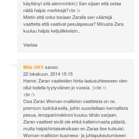
käyttänyt sitä aiemminkin:) Sen sijaan että ostaa
näitä halpis merkkejä?<br />
Mietin että onko tosiaan Zaralla sen väärtejä
vaatteita että vaativat pesulapesua? Minusta Zara
kuuluu halpis ketjuliikkeisin..
Vastaa
Miia OKV
sanoo:
22 lokakuun, 2014 15:15
Hame: Zaran vaatteiden hinta-laatusuhteeseen olen
ollut todella tyytyväinen jo vuosia. :)<br />
<br />
Osa Zaran Woman-malliston vaatteista on ns.
premium luokituksella, joihin suositellaan kemiallista
pesua, lempparimekkoni kuuluu tähän sarjaan.
Zaran vaatteet eivät ole ehkä kalleimmasta päästä,
mutta halpishintaiseksikaan en Zaraa itse kutsuisi.
Woman-malliston business- ja juhlapukeutumiseen