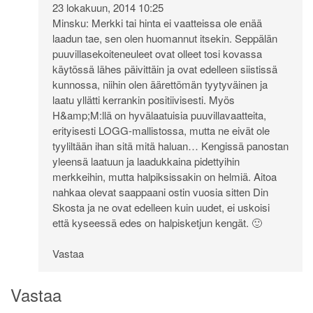
23 lokakuun, 2014 10:25
Minsku: Merkki tai hinta ei vaatteissa ole enää
laadun tae, sen olen huomannut itsekin. Seppälän
puuvillasekoiteneuleet ovat olleet tosi kovassa
käytössä lähes päivittäin ja ovat edelleen siistissä
kunnossa, niihin olen äärettömän tyytyväinen ja
laatu yllätti kerrankin positiivisesti. Myös
H&amp;M:llä on hyvälaatuisia puuvillavaatteita,
erityisesti LOGG-mallistossa, mutta ne eivät ole
tyyliltään ihan sitä mitä haluan… Kengissä panostan
yleensä laatuun ja laadukkaina pidettyihin
merkkeihin, mutta halpiksissakin on helmiä. Aitoa
nahkaa olevat saappaani ostin vuosia sitten Din
Skosta ja ne ovat edelleen kuin uudet, ei uskoisi
että kyseessä edes on halpisketjun kengät. 🙂
Vastaa
Vastaa