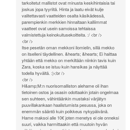
tarkoitetut mallistot ovat minusta keskihintaisia tai
joskus jopa tyyriitä. Hinta ja laatu eivät kulje
valitettavasti vaatteiden osalta käsikädessä,
parempienkin merkkien hinnaltaan kalliimmat
vaatteet ovat usein samoissa tehtaissa
valmistettuja keinokuitusekoitteita. :/ <br />
<br />
Itse pesetän oman mekkoni ilomielin, sillä mekko
on itselleni täydellinen. &hearts; &hearts; Ei haittaa
yhtään että mekko on merkiltään niinkin tavis kuin
Zara, koska se istuu kuin hansikas ja näyttää
todella hyvältä. :)<br />
<br />
H&amp;M:n nuorisomalliston alehame oli ihan
tietoinen ostos ja osasin odottaakin jotain ongelmaa
sen suhteen, vähintäänkin mustaksi värjätyn
puuvillakankaan haalistumista pesussa, joka on
enemmän sääntö kuin poikkeus nykypäivänä.
Hame maksoi alle 10€ joten menetys ei ole onneksi
suuri, vaikka harmittaakin että muutoin hyvän