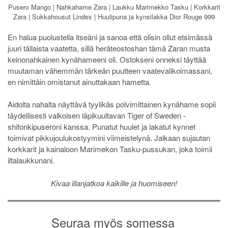
Pusero Mango | Nahkahame Zara | Laukku Marimekko Tasku | Korkkarit
Zara | Sukkahousut Lindex | Huulipuna ja kynsilakka Dior Rouge 999
En halua puolustella itseäni ja sanoa että olisin ollut etsimässä
juuri tällaista vaatetta, sillä heräteostoshan tämä Zaran musta
keinonahkainen kynähameeni oli. Ostokseni onneksi täyttää
muutaman vähemmän tärkeän puutteen vaatevalikoimassani,
en nimittäin omistanut ainuttakaan hametta.
Aidolta nahalta näyttävä tyylikäs polvimittainen kynähame sopii
täydellisesti valkoisen läpikuultavan Tiger of Sweden -
shifonkipuseroni kanssa. Punatut huulet ja lakatut kynnet
toimivat pikkujoulukostyymini viimeistelynä. Jalkaan sujautan
korkkarit ja kainaloon Marimekon Tasku-pussukan, joka toimii
iltalaukkunani.
Kivaa illanjatkoa kaikille ja huomiseen!
Seuraa myös somessa