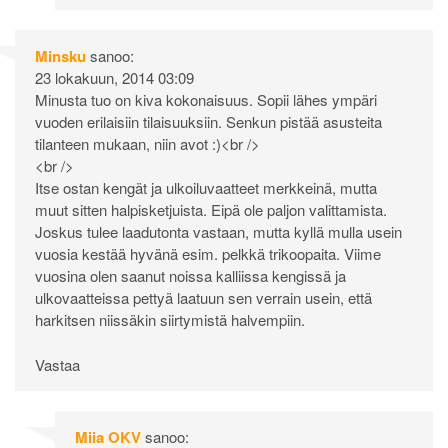
Minsku
sanoo:
23 lokakuun, 2014 03:09
Minusta tuo on kiva kokonaisuus. Sopii lähes ympäri
vuoden erilaisiin tilaisuuksiin. Senkun pistää asusteita
tilanteen mukaan, niin avot :)<br />
<br />
Itse ostan kengät ja ulkoiluvaatteet merkkeinä, mutta
muut sitten halpisketjuista. Eipä ole paljon valittamista.
Joskus tulee laadutonta vastaan, mutta kyllä mulla usein
vuosia kestää hyvänä esim. pelkkä trikoopaita. Viime
vuosina olen saanut noissa kalliissa kengissä ja
ulkovaatteissa pettyä laatuun sen verrain usein, että
harkitsen niissäkin siirtymistä halvempiin.
Vastaa
Miia OKV
sanoo: