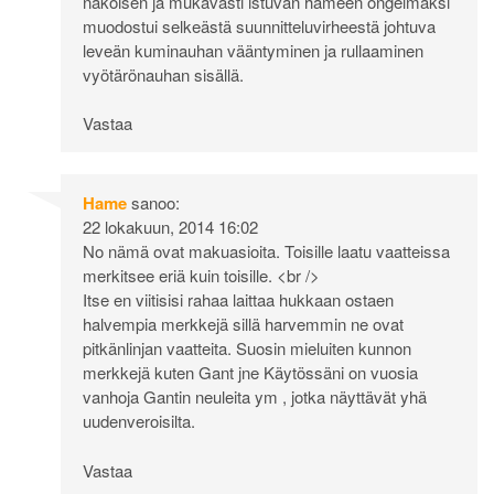
näköisen ja mukavasti istuvan hameen ongelmaksi
muodostui selkeästä suunnitteluvirheestä johtuva
leveän kuminauhan vääntyminen ja rullaaminen
vyötärönauhan sisällä.
Vastaa
Hame
sanoo:
22 lokakuun, 2014 16:02
No nämä ovat makuasioita. Toisille laatu vaatteissa
merkitsee eriä kuin toisille. <br />
Itse en viitisisi rahaa laittaa hukkaan ostaen
halvempia merkkejä sillä harvemmin ne ovat
pitkänlinjan vaatteita. Suosin mieluiten kunnon
merkkejä kuten Gant jne Käytössäni on vuosia
vanhoja Gantin neuleita ym , jotka näyttävät yhä
uudenveroisilta.
Vastaa