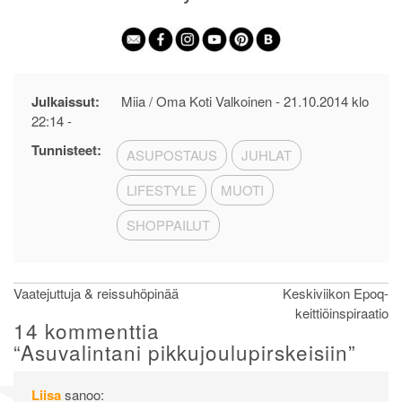
Julkaissut:
Miia / Oma Koti Valkoinen -
21.10.2014 klo
22:14
-
Tunnisteet:
ASUPOSTAUS
JUHLAT
LIFESTYLE
MUOTI
SHOPPAILUT
Artikkelien
Vaatejuttuja & reissuhöpinää
Keskiviikon Epoq-
keittiöinspiraatio
selaus
14 kommenttia
“
Asuvalintani pikkujoulupirskeisiin
”
Liisa
sanoo: