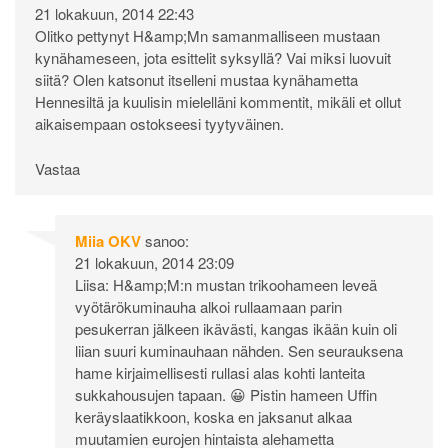
21 lokakuun, 2014 22:43
Olitko pettynyt H&amp;Mn samanmalliseen mustaan
kynähameseen, jota esittelit syksyllä? Vai miksi luovuit
siitä? Olen katsonut itselleni mustaa kynähametta
Hennesiltä ja kuulisin mielelläni kommentit, mikäli et ollut
aikaisempaan ostokseesi tyytyväinen.
Vastaa
Miia OKV
sanoo:
21 lokakuun, 2014 23:09
Liisa: H&amp;M:n mustan trikoohameen leveä
vyötärökuminauha alkoi rullaamaan parin
pesukerran jälkeen ikävästi, kangas ikään kuin oli
liian suuri kuminauhaan nähden. Sen seurauksena
hame kirjaimellisesti rullasi alas kohti lanteita
sukkahousujen tapaan. 😀 Pistin hameen Uffin
keräyslaatikkoon, koska en jaksanut alkaa
muutamien eurojen hintaista alehametta