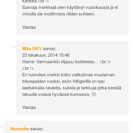
kanssa.<br />
Samoja merkkejä olen käyttänyt vuosikausia ja ei
minulla ole moittimista niiden suhteen.
Vastaa
Miia OKV
sanoo:
23 lokakuun, 2014 15:46
Hame: Varmaankin riippuu tuotteesta… <br />
<br />
En tuomitse merkin koko valikoimaa muutaman
trikoopaidan vuoksi, esim hilfigerillä on tosi
laadukkaita neuleita, sukkia ja farkkuja jotka kestää
takuulla vuosia hyvässä kunnossa. 🙂
Vastaa
Nunnuka
sanoo: