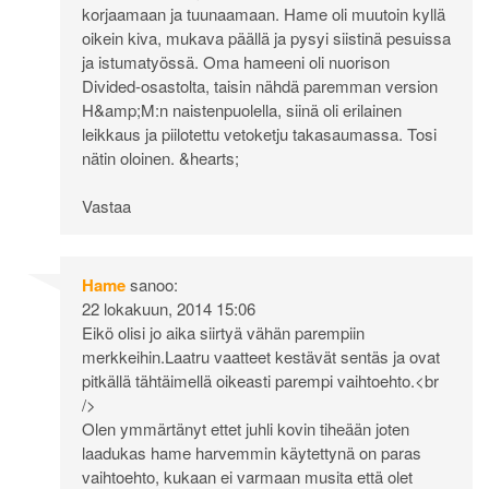
korjaamaan ja tuunaamaan. Hame oli muutoin kyllä
oikein kiva, mukava päällä ja pysyi siistinä pesuissa
ja istumatyössä. Oma hameeni oli nuorison
Divided-osastolta, taisin nähdä paremman version
H&amp;M:n naistenpuolella, siinä oli erilainen
leikkaus ja piilotettu vetoketju takasaumassa. Tosi
nätin oloinen. &hearts;
Vastaa
Hame
sanoo:
22 lokakuun, 2014 15:06
Eikö olisi jo aika siirtyä vähän parempiin
merkkeihin.Laatru vaatteet kestävät sentäs ja ovat
pitkällä tähtäimellä oikeasti parempi vaihtoehto.<br
/>
Olen ymmärtänyt ettet juhli kovin tiheään joten
laadukas hame harvemmin käytettynä on paras
vaihtoehto, kukaan ei varmaan musita että olet