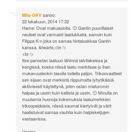
Miia OKV
sanoo:
22 lokakuun, 2014 17:32
Hame: Ovat makuasioita. 🙂 Gantin puuvillaiset
neuleet ovat varmasti laadukkaita, samoin kuin
Filippa K:n joka on samaa hintaluokkaa Gantin
kanssa. &hearts;<br />
<br />
Itse panostan laatuun lähinnä talvitakeissa ja
kengissä, koska niissä laatu merkitsee jo ihan
mukavuudenkin tasolla todella paljon. Trikoovaatteet
sen sijaan ovat merkistä riippumatta lyhytikäisiä
aktiivisesti käytettynä, joten ostan mielummin
halpaa ja usein kuin kallista ja usein. 🙂 Minulla on
muutamia huonoja kokemuksia laatumerkkien
trikoopaidoista, niissä saumat kiertyivät ja värit
haalistuivat samaa vauhtia kuin halpisketjujen
vastaavissa.
Vastaa