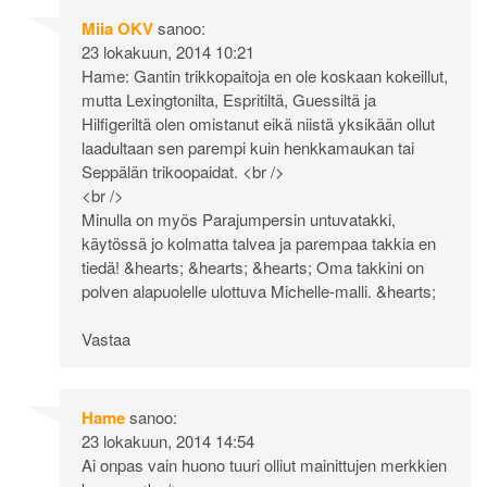
Miia OKV
sanoo:
23 lokakuun, 2014 10:21
Hame: Gantin trikkopaitoja en ole koskaan kokeillut,
mutta Lexingtonilta, Espritiltä, Guessiltä ja
Hilfigeriltä olen omistanut eikä niistä yksikään ollut
laadultaan sen parempi kuin henkkamaukan tai
Seppälän trikoopaidat. <br />
<br />
Minulla on myös Parajumpersin untuvatakki,
käytössä jo kolmatta talvea ja parempaa takkia en
tiedä! &hearts; &hearts; &hearts; Oma takkini on
polven alapuolelle ulottuva Michelle-malli. &hearts;
Vastaa
Hame
sanoo:
23 lokakuun, 2014 14:54
Ai onpas vain huono tuuri olliut mainittujen merkkien