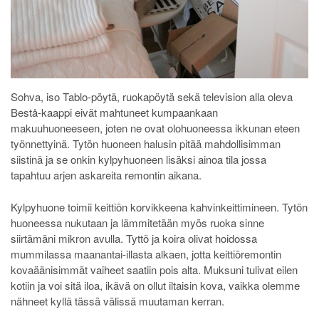
Sohva, iso Tablo-pöytä, ruokapöytä sekä television alla oleva
Bestå-kaappi eivät mahtuneet kumpaankaan
makuuhuoneeseen, joten ne ovat olohuoneessa ikkunan eteen
työnnettyinä. Tytön huoneen halusin pitää mahdollisimman
siistinä ja se onkin kylpyhuoneen lisäksi ainoa tila jossa
tapahtuu arjen askareita remontin aikana.
Kylpyhuone toimii keittiön korvikkeena kahvinkeittimineen. Tytön
huoneessa nukutaan ja lämmitetään myös ruoka sinne
siirtämäni mikron avulla. Tyttö ja koira olivat hoidossa
mummilassa maanantai-illasta alkaen, jotta keittiöremontin
kovaäänisimmät vaiheet saatiin pois alta. Muksuni tulivat eilen
kotiin ja voi sitä iloa, ikävä on ollut iltaisin kova, vaikka olemme
nähneet kyllä tässä välissä muutaman kerran.