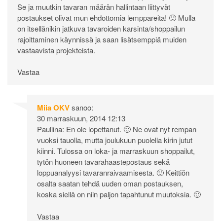
Se ja muutkin tavaran määrän hallintaan liittyvät
postaukset olivat mun ehdottomia lemppareita! 🙂 Mulla
on itsellänikin jatkuva tavaroiden karsinta/shoppailun
rajoittaminen käynnissä ja saan lisätsemppiä muiden
vastaavista projekteista.
Vastaa
Miia OKV
sanoo:
30 marraskuun, 2014 12:13
Pauliina: En ole lopettanut. 🙂 Ne ovat nyt rempan
vuoksi tauolla, mutta joulukuun puolella kirin jutut
kiinni. Tulossa on loka- ja marraskuun shoppailut,
tytön huoneen tavarahaastepostaus sekä
loppuanalyysi tavaranraivaamisesta. 🙂 Keittiön
osalta saatan tehdä uuden oman postauksen,
koska siellä on niin paljon tapahtunut muutoksia. 🙂
Vastaa