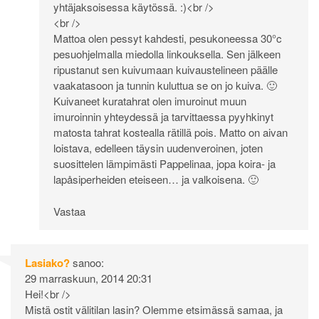
yhtäjaksoisessa käytössä. :)<br />
<br />
Mattoa olen pessyt kahdesti, pesukoneessa 30°c
pesuohjelmalla miedolla linkouksella. Sen jälkeen
ripustanut sen kuivumaan kuivaustelineen päälle
vaakatasoon ja tunnin kuluttua se on jo kuiva. 🙂
Kuivaneet kuratahrat olen imuroinut muun
imuroinnin yhteydessä ja tarvittaessa pyyhkinyt
matosta tahrat kostealla rätillä pois. Matto on aivan
loistava, edelleen täysin uudenveroinen, joten
suosittelen lämpimästi Pappelinaa, jopa koira- ja
lapåsiperheiden eteiseen… ja valkoisena. 🙂
Vastaa
Lasiako?
sanoo:
29 marraskuun, 2014 20:31
Hei!<br />
Mistä ostit välitilan lasin? Olemme etsimässä samaa, ja