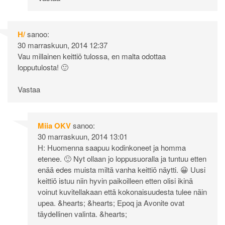
H/
sanoo:
30 marraskuun, 2014 12:37
Vau millainen keittiö tulossa, en malta odottaa
lopputulosta! 🙂
Vastaa
Miia OKV
sanoo:
30 marraskuun, 2014 13:01
H: Huomenna saapuu kodinkoneet ja homma
etenee. 🙂 Nyt ollaan jo loppusuoralla ja tuntuu etten
enää edes muista miltä vanha keittiö näytti. 😀 Uusi
keittiö istuu niin hyvin paikoilleen etten olisi ikinä
voinut kuvitellakaan että kokonaisuudesta tulee näin
upea. &hearts; &hearts; Epoq ja Avonite ovat
täydellinen valinta. &hearts;