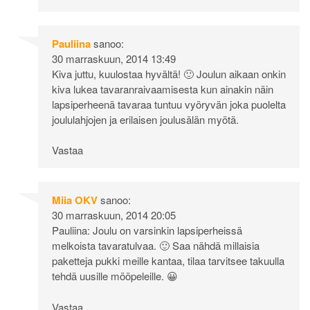
Pauliina
sanoo:
30 marraskuun, 2014 13:49
Kiva juttu, kuulostaa hyvältä! 🙂 Joulun aikaan onkin
kiva lukea tavaranraivaamisesta kun ainakin näin
lapsiperheenä tavaraa tuntuu vyöryvän joka puolelta
joululahjojen ja erilaisen joulusälän myötä.
Vastaa
Miia OKV
sanoo:
30 marraskuun, 2014 20:05
Pauliina: Joulu on varsinkin lapsiperheissä
melkoista tavaratulvaa. 🙂 Saa nähdä millaisia
paketteja pukki meille kantaa, tilaa tarvitsee takuulla
tehdä uusille mööpeleille. 😀
Vastaa