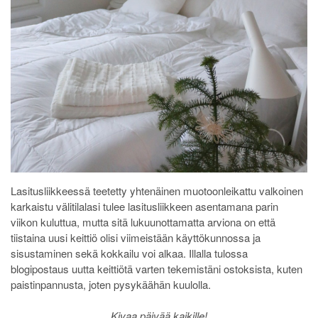
Lasitusliikkeessä teetetty yhtenäinen muotoonleikattu valkoinen
karkaistu välitilalasi tulee lasitusliikkeen asentamana parin
viikon kuluttua, mutta sitä lukuunottamatta arviona on että
tiistaina uusi keittiö olisi viimeistään käyttökunnossa ja
sisustaminen sekä kokkailu voi alkaa. Illalla tulossa
blogipostaus uutta keittiötä varten tekemistäni ostoksista, kuten
paistinpannusta, joten pysykäähän kuulolla.
Kivaa päivää kaikille!