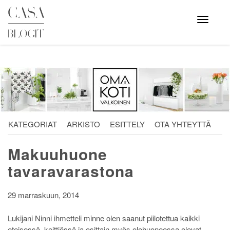
Skip
to
Avaa
valikko
content
KATEGORIAT
ARKISTO
ESITTELY
OTA YHTEYTTÄ
Makuuhuone
tavaravarastona
29 marraskuun, 2014
Lukijani Ninni ihmetteli minne olen saanut piilotettua kaikki
eteisessä, keittiössä ja osittain myös olohuoneessa olevat