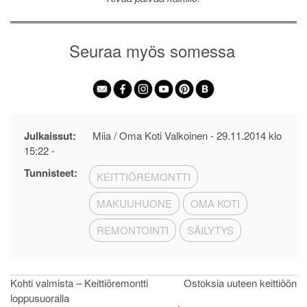
Seuraa myös somessa
Julkaissut:
Miia / Oma Koti Valkoinen -
29.11.2014 klo
15:22
-
Tunnisteet:
KEITTIÖREMONTTI
MAKUUHUONE
OMA KOTI
REMONTOINTI
SÄILYTYS
Artikkelien
Kohti valmista – Keittiöremontti
Ostoksia uuteen keittiöön
loppusuoralla