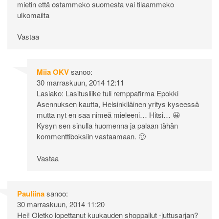
mietin että ostammeko suomesta vai tilaammeko
ulkomailta
Vastaa
Miia OKV
sanoo:
30 marraskuun, 2014 12:11
Lasiako: Lasitusliike tuli remppafirma Epokki
Asennuksen kautta, Helsinkiläinen yritys kyseessä
mutta nyt en saa nimeä mieleeni… Hitsi… 😀
Kysyn sen sinulla huomenna ja palaan tähän
kommenttiboksiin vastaamaan. 🙂
Vastaa
Pauliina
sanoo:
30 marraskuun, 2014 11:20
Hei! Oletko lopettanut kuukauden shoppailut -juttusarjan?