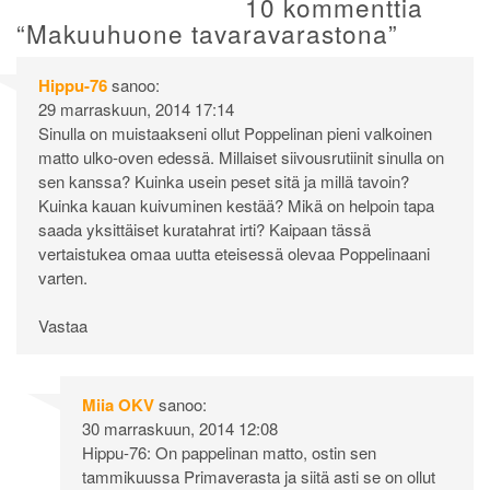
selaus
10 kommenttia
“
Makuuhuone tavaravarastona
”
Hippu-76
sanoo:
29 marraskuun, 2014 17:14
Sinulla on muistaakseni ollut Poppelinan pieni valkoinen
matto ulko-oven edessä. Millaiset siivousrutiinit sinulla on
sen kanssa? Kuinka usein peset sitä ja millä tavoin?
Kuinka kauan kuivuminen kestää? Mikä on helpoin tapa
saada yksittäiset kuratahrat irti? Kaipaan tässä
vertaistukea omaa uutta eteisessä olevaa Poppelinaani
varten.
Vastaa
Miia OKV
sanoo:
30 marraskuun, 2014 12:08
Hippu-76: On pappelinan matto, ostin sen
tammikuussa Primaverasta ja siitä asti se on ollut