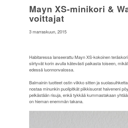
Mayn XS-minikori & Wa
voittajat
3 marraskuun, 2015
Habitaressa lanseerattu Mayn XS-kokoinen teräskori on
siirtyvät korin avulla kätevästi paikasta toiseen, mik
edessä luonnonvalossa.
Balmainin tuotteet ostin viikko sitten ja suolasuihketta
nostaa minunkin puolipitkät piikkisuorat haiveneni pö
pelkästään risuja, enkä tykkää kummastakaan yhtään. 
on hieman enemmän takana.