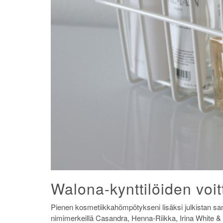
Walona-kynttilöiden voitt
Pienen kosmetiikkahömpötykseni lisäksi julkistan sa
nimimerkeillä Casandra, Henna-Riikka, Irina White & F