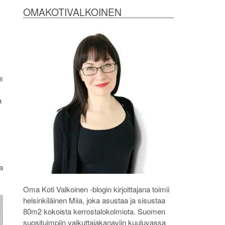
OMAKOTIVALKOINEN
s
a
a
Oma Koti Valkoinen -blogin kirjoittajana toimii
helsinkiläinen Miia, joka asustaa ja sisustaa
80m2 kokoista kerrostalokolmiota. Suomen
suosituimpiin vaikuttajakanaviin kuuluvassa