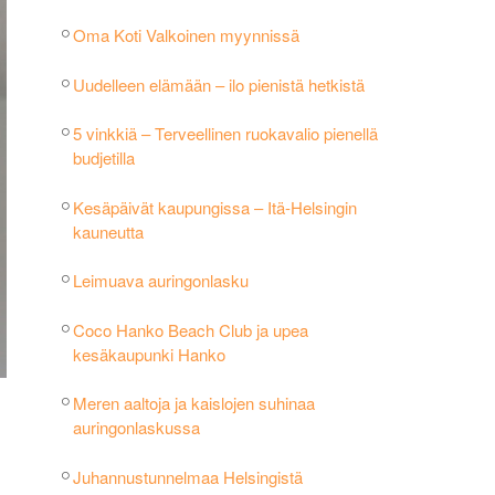
Oma Koti Valkoinen myynnissä
Uudelleen elämään – ilo pienistä hetkistä
5 vinkkiä – Terveellinen ruokavalio pienellä
budjetilla
Kesäpäivät kaupungissa – Itä-Helsingin
kauneutta
Leimuava auringonlasku
Coco Hanko Beach Club ja upea
kesäkaupunki Hanko
Meren aaltoja ja kaislojen suhinaa
auringonlaskussa
Juhannustunnelmaa Helsingistä