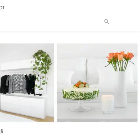
OT
TÄ