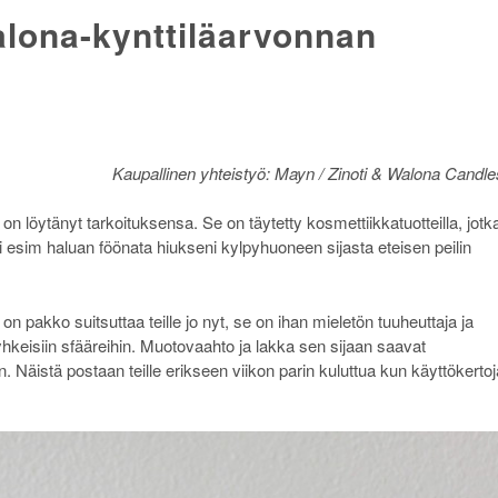
lona-kynttiläarvonnan
Kaupallinen yhteistyö: Mayn / Zinoti & Walona Candle
 löytänyt tarkoituksensa. Se on täytetty kosmettiikkatuotteilla, jotk
äli esim haluan föönata hiukseni kylpyhuoneen sijasta eteisen peilin
 on pakko suitsuttaa teille jo nyt, se on ihan mieletön tuuheuttaja ja
yhkeisiin sfääreihin. Muotovaahto ja lakka sen sijaan saavat
Näistä postaan teille erikseen viikon parin kuluttua kun käyttökertoj