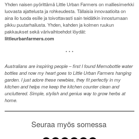
Yhden naisen pyörittämä Little Urban Farmers on malliesimerkki
luovasta ajattelusta ja rohkeudesta. Tällaisia innovaatioita on
aina ilo tuoda esille ja toivottavasti sain teidätkin innostumaan
pikku puutarhailusta. Yhden, kahden ja kolmen ruukun
pakkaukset sekä värivaihtoehdot löydät:
littleurbanfarmers.com
* * *
Australians are inspiring people – first I found Memobottle water
bottles and now my heart goes to Little Urban Farmers hanging
garden. I just adore these newbies, they fit perfectly in my
kitchen and helps me keep the kitchen counter clean and
uncluttered. Simple, stylish and genius way to grow herbs at
home.
Seuraa myös somessa