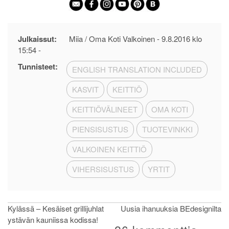
Julkaissut:
Miia / Oma Koti Valkoinen -
9.8.2016 klo
15:54
-
Tunnisteet:
ENGLISH TRANSLATION INCLUDED
KASVIT
KEITTIÖ
KEITTIÖVÄLINEET
OMA KOTI
PIENSISUSTUS
TUOTEVINKKI
VALKOINEN KEITTIÖ
VIHERSISUSTUS
YRTIT
Artikkelien
Kylässä – Kesäiset grillijuhlat
Uusia ihanuuksia BEdesignilta
ystävän kauniissa kodissa!
selaus