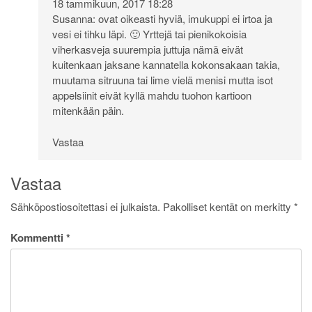
18 tammikuun, 2017 18:28
Susanna: ovat oikeasti hyviä, imukuppi ei irtoa ja
vesi ei tihku läpi. 🙂 Yrttejä tai pienikokoisia
viherkasveja suurempia juttuja nämä eivät
kuitenkaan jaksane kannatella kokonsakaan takia,
muutama sitruuna tai lime vielä menisi mutta isot
appelsiinit eivät kyllä mahdu tuohon kartioon
mitenkään päin.
Vastaa
Vastaa
Sähköpostiosoitettasi ei julkaista.
Pakolliset kentät on merkitty
*
Kommentti
*