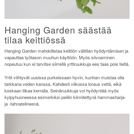
Hanging Garden säästää
tilaa keittiössä
Hanging Garden mahdollistaa keittiön välitilan hyödyntämisen ja
vapauttaa työtason muuhun käyttöön. Myös siivoaminen
nopeutuu kun ei tarvitse siirrellä yrttiruukkuja ees taas pois tieltä.
Yrtit viihtyvät uusissa purkeissaan hyvin, kunhan muistaa olla
tarkkana veden kanssa. Kahdesti viikossa loraus vettä, eikä
koskaan liikaa kerralla. Seinäruukkuja voi hyödyntää myös
kylpyhuoneessa
esimerkiksi
peiliin kiinnitettynä hammasharja-
ja -tahnatelineenä.