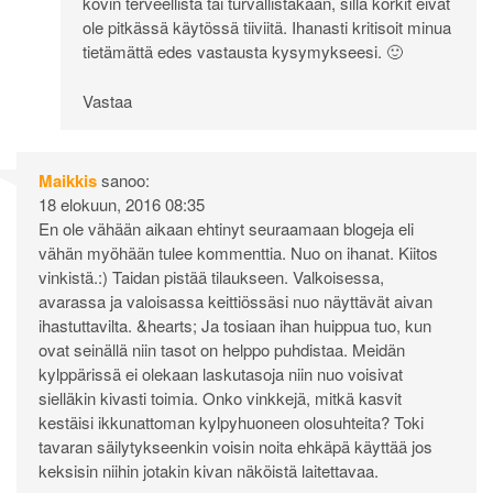
kovin terveellistä tai turvallistakaan, sillä korkit eivät
ole pitkässä käytössä tiiviitä. Ihanasti kritisoit minua
tietämättä edes vastausta kysymykseesi. 🙂
Vastaa
Maikkis
sanoo:
18 elokuun, 2016 08:35
En ole vähään aikaan ehtinyt seuraamaan blogeja eli
vähän myöhään tulee kommenttia. Nuo on ihanat. Kiitos
vinkistä.:) Taidan pistää tilaukseen. Valkoisessa,
avarassa ja valoisassa keittiössäsi nuo näyttävät aivan
ihastuttavilta. &hearts; Ja tosiaan ihan huippua tuo, kun
ovat seinällä niin tasot on helppo puhdistaa. Meidän
kylppärissä ei olekaan laskutasoja niin nuo voisivat
sielläkin kivasti toimia. Onko vinkkejä, mitkä kasvit
kestäisi ikkunattoman kylpyhuoneen olosuhteita? Toki
tavaran säilytykseenkin voisin noita ehkäpä käyttää jos
keksisin niihin jotakin kivan näköistä laitettavaa.