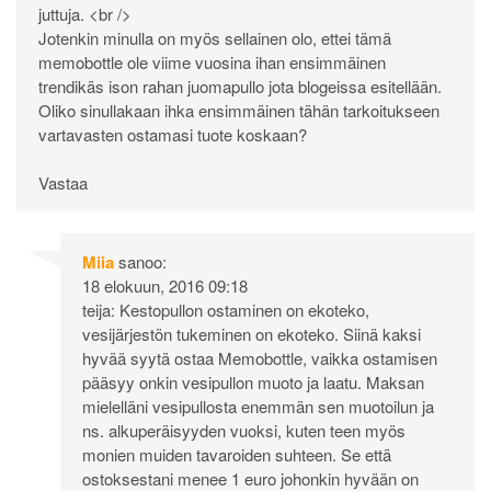
juttuja. <br />
Jotenkin minulla on myös sellainen olo, ettei tämä
memobottle ole viime vuosina ihan ensimmäinen
trendikäs ison rahan juomapullo jota blogeissa esitellään.
Oliko sinullakaan ihka ensimmäinen tähän tarkoitukseen
vartavasten ostamasi tuote koskaan?
Vastaa
Miia
sanoo:
18 elokuun, 2016 09:18
teija: Kestopullon ostaminen on ekoteko,
vesijärjestön tukeminen on ekoteko. Siinä kaksi
hyvää syytä ostaa Memobottle, vaikka ostamisen
pääsyy onkin vesipullon muoto ja laatu. Maksan
mielelläni vesipullosta enemmän sen muotoilun ja
ns. alkuperäisyyden vuoksi, kuten teen myös
monien muiden tavaroiden suhteen. Se että
ostoksestani menee 1 euro johonkin hyvään on