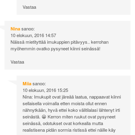
Vastaa
Nina
sanoo:
10 elokuun, 2016 14:57
Näissä mietityttää imukuppien pitävyys.. kerrohan
myöhemmin ovatko pysyneet kiinni seinässä!
Vastaa
Miia
sanoo:
10 elokuun, 2016 15:25
Nina: Imukupit ovat järeää laatua, nappaavat kiinni
sellaisella voimalla etten moista ollut ennen
nähnytkään, hyvä ettei koko välitilalasi lähtenyt irti
seinästä. 😀 Kerron miten ruukut ovat pysyneet
seinässä, odotukset ovat korkealla mutta
realistisena pidän sormia ristissä ettei näille käy