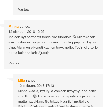
Vastaa
Minna
sanoo:
12 elokuun, 2016 12:28
Mä oon nyt päättänyt tehdä itse tuollaisia 🙂 Mistäköhän
sais tuollaiseen sopivaa muovia… Imukuppejahan löytää
aina. Mulla on oikeasti kauhea tarve noille. Tosin ei yrteille,
mutta kaikkea keittiöjuttuja.
Vastaa
Miia
sanoo:
12 elokuun, 2016 17:13
Minna: Jaa´a, nyt kyllä vaikean kysymyksen heitit
ilmoille… 🙂 Tuo muovi on mattapintaista ja ohutta
mutta napakkaa. Se taittuu kauniisti muttei ole
lötkö… Olisikohan netissä jonkinlainen muovia ja