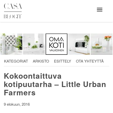
Skip
to
Avaa
valikko
content
KATEGORIAT
ARKISTO
ESITTELY
OTA YHTEYTTÄ
Kokoontaittuva
kotipuutarha – Little Urban
Farmers
9 elokuun, 2016