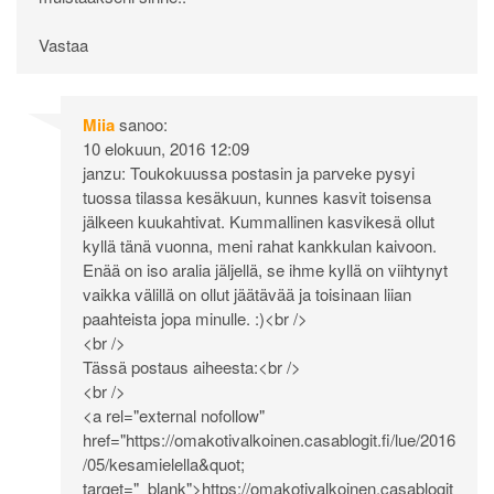
Vastaa
Miia
sanoo:
10 elokuun, 2016 12:09
janzu: Toukokuussa postasin ja parveke pysyi
tuossa tilassa kesäkuun, kunnes kasvit toisensa
jälkeen kuukahtivat. Kummallinen kasvikesä ollut
kyllä tänä vuonna, meni rahat kankkulan kaivoon.
Enää on iso aralia jäljellä, se ihme kyllä on viihtynyt
vaikka välillä on ollut jäätävää ja toisinaan liian
paahteista jopa minulle. :)<br />
<br />
Tässä postaus aiheesta:<br />
<br />
<a rel="external nofollow"
href="
https://omakotivalkoinen.casablogit.fi/lue/2016
/05/kesamielella&quot
;
target="_blank">
https://omakotivalkoinen.casablogit