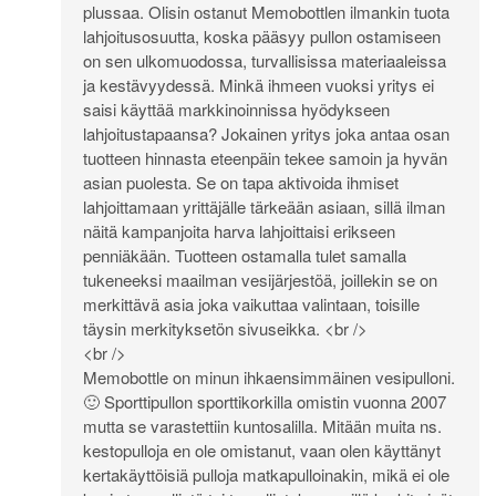
plussaa. Olisin ostanut Memobottlen ilmankin tuota
lahjoitusosuutta, koska pääsyy pullon ostamiseen
on sen ulkomuodossa, turvallisissa materiaaleissa
ja kestävyydessä. Minkä ihmeen vuoksi yritys ei
saisi käyttää markkinoinnissa hyödykseen
lahjoitustapaansa? Jokainen yritys joka antaa osan
tuotteen hinnasta eteenpäin tekee samoin ja hyvän
asian puolesta. Se on tapa aktivoida ihmiset
lahjoittamaan yrittäjälle tärkeään asiaan, sillä ilman
näitä kampanjoita harva lahjoittaisi erikseen
penniäkään. Tuotteen ostamalla tulet samalla
tukeneeksi maailman vesijärjestöä, joillekin se on
merkittävä asia joka vaikuttaa valintaan, toisille
täysin merkityksetön sivuseikka. <br />
<br />
Memobottle on minun ihkaensimmäinen vesipulloni.
🙂 Sporttipullon sporttikorkilla omistin vuonna 2007
mutta se varastettiin kuntosalilla. Mitään muita ns.
kestopulloja en ole omistanut, vaan olen käyttänyt
kertakäyttöisiä pulloja matkapulloinakin, mikä ei ole