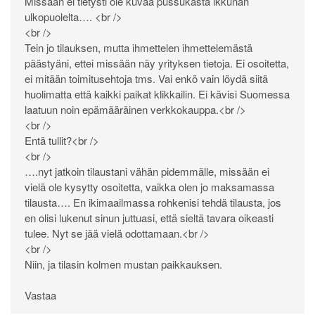
Missään ei tietysti ole kuvaa pussukasta ikkunan
ulkopuolelta…. <br />
<br />
Tein jo tilauksen, mutta ihmettelen ihmettelemästä
päästyäni, ettei missään näy yrityksen tietoja. Ei osoitetta,
ei mitään toimitusehtoja tms. Vai enkö vain löydä siitä
huolimatta että kaikki paikat klikkailin. Ei kävisi Suomessa
laatuun noin epämääräinen verkkokauppa.<br />
<br />
Entä tullit?<br />
<br />
….nyt jatkoin tilaustani vähän pidemmälle, missään ei
vielä ole kysytty osoitetta, vaikka olen jo maksamassa
tilausta…. En ikimaailmassa rohkenisi tehdä tilausta, jos
en olisi lukenut sinun juttuasi, että sieltä tavara oikeasti
tulee. Nyt se jää vielä odottamaan.<br />
<br />
Niin, ja tilasin kolmen mustan paikkauksen.
Vastaa