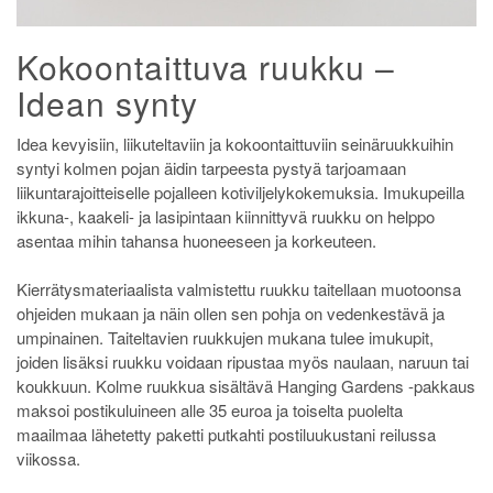
Kokoontaittuva ruukku –
Idean synty
Idea kevyisiin, liikuteltaviin ja kokoontaittuviin seinäruukkuihin
syntyi kolmen pojan äidin tarpeesta pystyä tarjoamaan
liikuntarajoitteiselle pojalleen kotiviljelykokemuksia. Imukupeilla
ikkuna-, kaakeli- ja lasipintaan kiinnittyvä ruukku on helppo
asentaa mihin tahansa huoneeseen ja korkeuteen.
Kierrätysmateriaalista valmistettu ruukku taitellaan muotoonsa
ohjeiden mukaan ja näin ollen sen pohja on vedenkestävä ja
umpinainen. Taiteltavien ruukkujen mukana tulee imukupit,
joiden lisäksi ruukku voidaan ripustaa myös naulaan, naruun tai
koukkuun. Kolme ruukkua sisältävä Hanging Gardens -pakkaus
maksoi postikuluineen alle 35 euroa ja toiselta puolelta
maailmaa lähetetty paketti putkahti postiluukustani reilussa
viikossa.