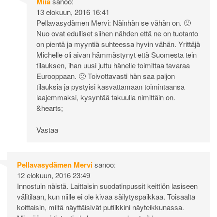
Miia
sanoo:
13 elokuun, 2016 16:41
Pellavasydämen Mervi: Näinhän se vähän on. 🙂
Nuo ovat edulliset siihen nähden että ne on tuotanto
on pientä ja myyntiä suhteessa hyvin vähän. Yrittäjä
Michelle oli aivan hämmästynyt että Suomesta tein
tilauksen, ihan uusi juttu hänelle toimittaa tavaraa
Eurooppaan. 🙂 Toivottavasti hän saa paljon
tilauksia ja pystyisi kasvattamaan toimintaansa
laajemmaksi, kysyntää takuulla nimittäin on.
&hearts;
Vastaa
Pellavasydämen Mervi
sanoo:
12 elokuun, 2016 23:49
Innostuin näistä. Laittaisin suodatinpussit keittiön lasiseen
välitilaan, kun niille ei ole kivaa säilytyspaikkaa. Toisaalta
koittaisin, miltä näyttäisivät putiikkini näyteikkunassa.