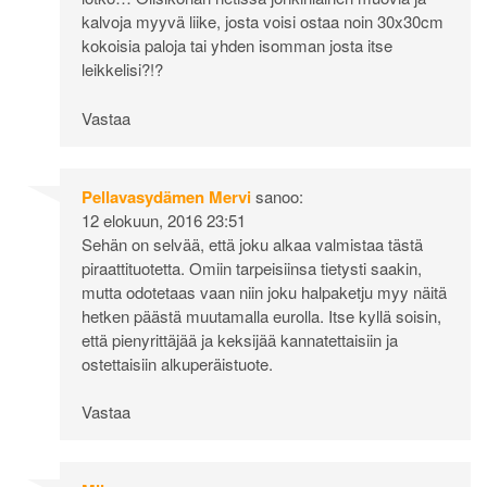
kalvoja myyvä liike, josta voisi ostaa noin 30x30cm
kokoisia paloja tai yhden isomman josta itse
leikkelisi?!?
Vastaa
Pellavasydämen Mervi
sanoo:
12 elokuun, 2016 23:51
Sehän on selvää, että joku alkaa valmistaa tästä
piraattituotetta. Omiin tarpeisiinsa tietysti saakin,
mutta odotetaas vaan niin joku halpaketju myy näitä
hetken päästä muutamalla eurolla. Itse kyllä soisin,
että pienyrittäjää ja keksijää kannatettaisiin ja
ostettaisiin alkuperäistuote.
Vastaa