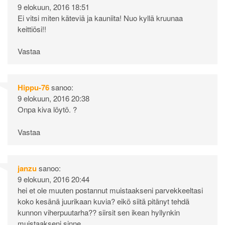
9 elokuun, 2016 18:51
Ei vitsi miten käteviä ja kauniita! Nuo kyllä kruunaa
keittiösi!!
Vastaa
Hippu-76
sanoo:
9 elokuun, 2016 20:38
Onpa kiva löytö. ?
Vastaa
janzu
sanoo:
9 elokuun, 2016 20:44
hei et ole muuten postannut muistaakseni parvekkeeltasi
koko kesänä juurikaan kuvia? eikö siitä pitänyt tehdä
kunnon viherpuutarha?? siirsit sen ikean hyllynkin
muistaakseni sinne..