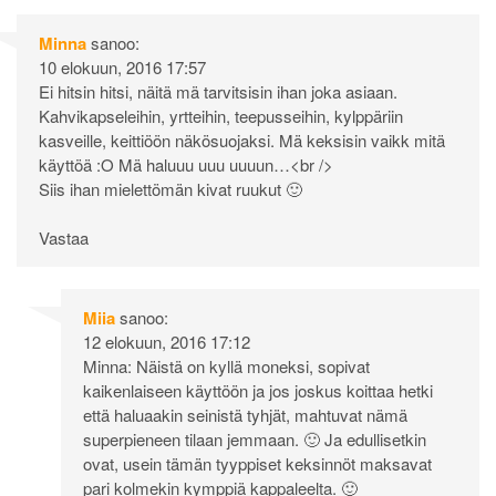
Minna
sanoo:
10 elokuun, 2016 17:57
Ei hitsin hitsi, näitä mä tarvitsisin ihan joka asiaan.
Kahvikapseleihin, yrtteihin, teepusseihin, kylppäriin
kasveille, keittiöön näkösuojaksi. Mä keksisin vaikk mitä
käyttöä :O Mä haluuu uuu uuuun…<br />
Siis ihan mielettömän kivat ruukut 🙂
Vastaa
Miia
sanoo:
12 elokuun, 2016 17:12
Minna: Näistä on kyllä moneksi, sopivat
kaikenlaiseen käyttöön ja jos joskus koittaa hetki
että haluaakin seinistä tyhjät, mahtuvat nämä
superpieneen tilaan jemmaan. 🙂 Ja edullisetkin
ovat, usein tämän tyyppiset keksinnöt maksavat
pari kolmekin kymppiä kappaleelta. 🙂