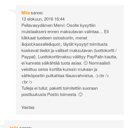
Miia
sanoo:
13 elokuun, 2016 16:44
Pellavasydämen Mervi: Osoite kysyttiin
muistaakseni ennen maksutavan valintaa… Eli
klikkaat tuotteen ostoskoriin, menet
&quot;kassalle&quot;, täytät kysytyt toimitusta
koskevat tiedot ja valitset maksutavan (luottokortti /
Paypal). Luottokorttimaksu välittyy PayPalin kautta,
ei kannata säikähtää tuota asiaa. 🙂 Normaalisti
veloittuu ostos kortilta kurssin mukaan ja
sähköpostiin putkahtaa tilausvahvistus. :)<br />
<br />
Tulleja ei tullut, paketti toimitettiin suoraan
postiluukusta Postin toimesta. 🙂
Vastaa
teija
sanoo: