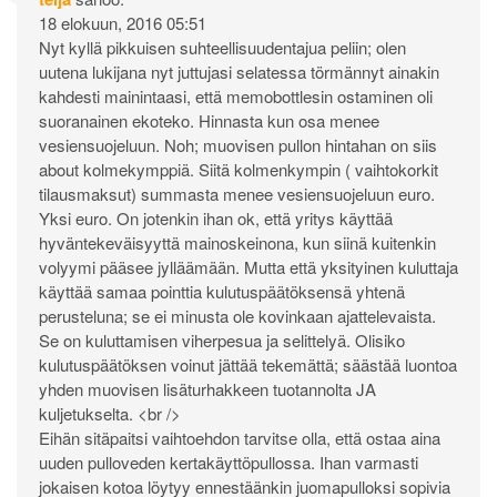
18 elokuun, 2016 05:51
Nyt kyllä pikkuisen suhteellisuudentajua peliin; olen
uutena lukijana nyt juttujasi selatessa törmännyt ainakin
kahdesti mainintaasi, että memobottlesin ostaminen oli
suoranainen ekoteko. Hinnasta kun osa menee
vesiensuojeluun. Noh; muovisen pullon hintahan on siis
about kolmekymppiä. Siitä kolmenkympin ( vaihtokorkit
tilausmaksut) summasta menee vesiensuojeluun euro.
Yksi euro. On jotenkin ihan ok, että yritys käyttää
hyväntekeväisyyttä mainoskeinona, kun siinä kuitenkin
volyymi pääsee jylläämään. Mutta että yksityinen kuluttaja
käyttää samaa pointtia kulutuspäätöksensä yhtenä
perusteluna; se ei minusta ole kovinkaan ajattelevaista.
Se on kuluttamisen viherpesua ja selittelyä. Olisiko
kulutuspäätöksen voinut jättää tekemättä; säästää luontoa
yhden muovisen lisäturhakkeen tuotannolta JA
kuljetukselta. <br />
Eihän sitäpaitsi vaihtoehdon tarvitse olla, että ostaa aina
uuden pulloveden kertakäyttöpullossa. Ihan varmasti
jokaisen kotoa löytyy ennestäänkin juomapulloksi sopivia