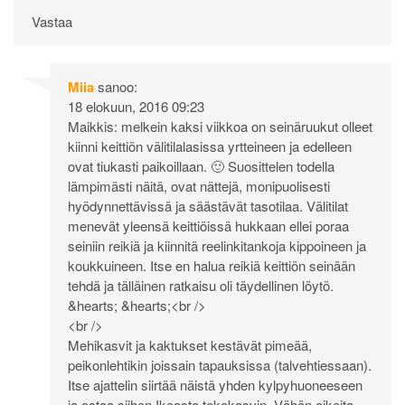
Vastaa
Miia
sanoo:
18 elokuun, 2016 09:23
Maikkis: melkein kaksi viikkoa on seinäruukut olleet
kiinni keittiön välitilalasissa yrtteineen ja edelleen
ovat tiukasti paikoillaan. 🙂 Suosittelen todella
lämpimästi näitä, ovat nättejä, monipuolisesti
hyödynnettävissä ja säästävät tasotilaa. Välitilat
menevät yleensä keittiöissä hukkaan ellei poraa
seiniin reikiä ja kiinnitä reelinkitankoja kippoineen ja
koukkuineen. Itse en halua reikiä keittiön seinään
tehdä ja tälläinen ratkaisu oli täydellinen löytö.
&hearts; &hearts;<br />
<br />
Mehikasvit ja kaktukset kestävät pimeää,
peikonlehtikin joissain tapauksissa (talvehtiessaan).
Itse ajattelin siirtää näistä yhden kylpyhuoneeseen
ja ostaa siihen Ikeasta tekokasvin. Vähän oikeita