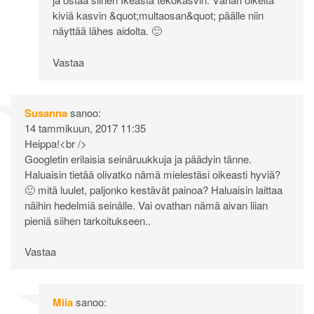
kiviä kasvin &quot;multaosan&quot; päälle niin
näyttää lähes aidolta. 🙂
Vastaa
Susanna
sanoo:
14 tammikuun, 2017 11:35
Heippa!<br />
Googletin erilaisia seinäruukkuja ja päädyin tänne.
Haluaisin tietää olivatko nämä mielestäsi oikeasti hyviä?
🙂 mitä luulet, paljonko kestävät painoa? Haluaisin laittaa
näihin hedelmiä seinälle. Vai ovathan nämä aivan liian
pieniä siihen tarkoitukseen..
Vastaa
Miia
sanoo: