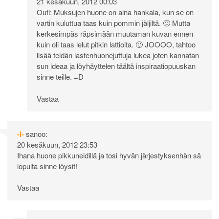
21 kesäkuun, 2012 00:03
Outi: Muksujen huone on aina hankala, kun se on
vartin kuluttua taas kuin pommin jäljiltä. 🙂 Mutta
kerkesimpäs räpsimään muutaman kuvan ennen
kuin oli taas lelut pitkin lattioita. 🙂 JOOOO, tahtoo
lisää teidän lastenhuonejuttuja lukea joten kannatan
sun ideaa ja löyhäyttelen täältä inspiraatiopuuskan
sinne teille. =D
Vastaa
-I-
sanoo:
20 kesäkuun, 2012 23:53
Ihana huone pikkuneidillä ja tosi hyvän järjestyksenhän sä
lopulta sinne löysit!
Vastaa