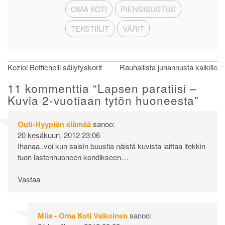
OMA KOTI
PIENSISUSTUS
TEKSTIILIT
VÄRIT
Artikkelien
Koziol Bottichelli säilytyskorit
Rauhallista juhannusta kaikille
selaus
11 kommenttia “
Lapsen paratiisi –
Kuvia 2-vuotiaan tytön huoneesta
”
Outi-Hyypiön elämää
sanoo:
20 kesäkuun, 2012 23:06
Ihanaa..voi kun saisin buustia näistä kuvista laittaa itekkin
tuon lastenhuoneen kondikseen…
Vastaa
Miia - Oma Koti Valkoinen
sanoo: