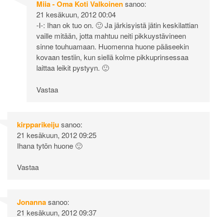
Miia - Oma Koti Valkoinen
sanoo:
21 kesäkuun, 2012 00:04
-I-: Ihan ok tuo on. 🙂 Ja järkisyistä jätin keskilattian
vaille mitään, jotta mahtuu neiti pikkuystävineen
sinne touhuamaan. Huomenna huone pääseekin
kovaan testiin, kun siellä kolme pikkuprinsessaa
laittaa leikit pystyyn. 🙂
Vastaa
kirpparikeiju
sanoo:
21 kesäkuun, 2012 09:25
Ihana tytön huone 🙂
Vastaa
Jonanna
sanoo:
21 kesäkuun, 2012 09:37