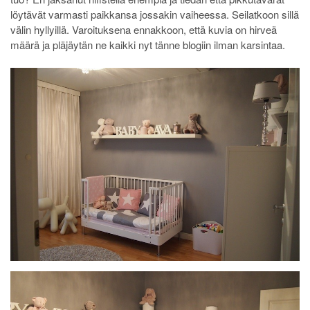
löytävät varmasti paikkansa jossakin vaiheessa. Seilatkoon sillä
välin hyllyillä. Varoituksena ennakkoon, että kuvia on hirveä
määrä ja pläjäytän ne kaikki nyt tänne blogiin ilman karsintaa.