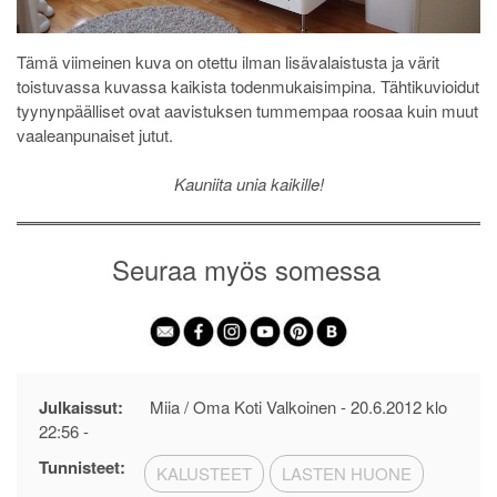
Tämä viimeinen kuva on otettu ilman lisävalaistusta ja värit
toistuvassa kuvassa kaikista todenmukaisimpina. Tähtikuvioidut
tyynynpäälliset ovat aavistuksen tummempaa roosaa kuin muut
vaaleanpunaiset jutut.
Kauniita unia kaikille!
Seuraa myös somessa
Julkaissut:
Miia / Oma Koti Valkoinen -
20.6.2012 klo
22:56
-
Tunnisteet:
KALUSTEET
LASTEN HUONE