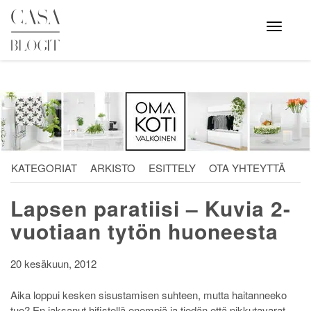
Skip
to
Avaa
valikko
content
KATEGORIAT
ARKISTO
ESITTELY
OTA YHTEYTTÄ
Lapsen paratiisi – Kuvia 2-
vuotiaan tytön huoneesta
20 kesäkuun, 2012
Aika loppui kesken sisustamisen suhteen, mutta haitanneeko
tuo? En jaksanut hifistellä enempiä ja tiedän että pikkutavarat