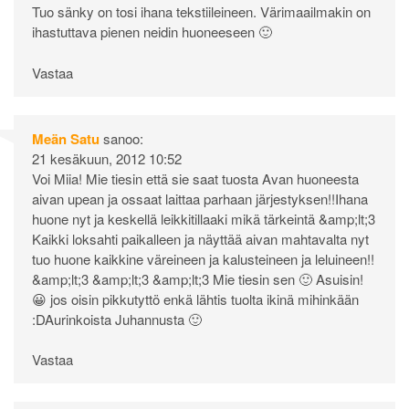
Tuo sänky on tosi ihana tekstiileineen. Värimaailmakin on
ihastuttava pienen neidin huoneeseen 🙂
Vastaa
Meän Satu
sanoo:
21 kesäkuun, 2012 10:52
Voi Miia! Mie tiesin että sie saat tuosta Avan huoneesta
aivan upean ja ossaat laittaa parhaan järjestyksen!!Ihana
huone nyt ja keskellä leikkitillaaki mikä tärkeintä &amp;lt;3
Kaikki loksahti paikalleen ja näyttää aivan mahtavalta nyt
tuo huone kaikkine väreineen ja kalusteineen ja leluineen!!
&amp;lt;3 &amp;lt;3 &amp;lt;3 Mie tiesin sen 🙂 Asuisin!
😀 jos oisin pikkutyttö enkä lähtis tuolta ikinä mihinkään
:DAurinkoista Juhannusta 🙂
Vastaa