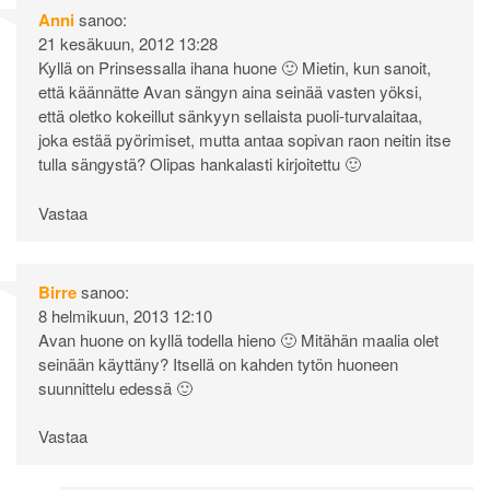
Anni
sanoo:
21 kesäkuun, 2012 13:28
Kyllä on Prinsessalla ihana huone 🙂 Mietin, kun sanoit,
että käännätte Avan sängyn aina seinää vasten yöksi,
että oletko kokeillut sänkyyn sellaista puoli-turvalaitaa,
joka estää pyörimiset, mutta antaa sopivan raon neitin itse
tulla sängystä? Olipas hankalasti kirjoitettu 🙂
Vastaa
Birre
sanoo:
8 helmikuun, 2013 12:10
Avan huone on kyllä todella hieno 🙂 Mitähän maalia olet
seinään käyttäny? Itsellä on kahden tytön huoneen
suunnittelu edessä 🙂
Vastaa