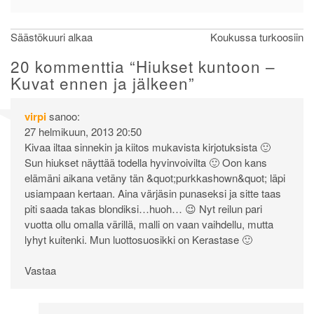
Artikkelien
Säästökuuri alkaa
Koukussa turkoosiin
selaus
20 kommenttia “
Hiukset kuntoon –
Kuvat ennen ja jälkeen
”
virpi
sanoo:
27 helmikuun, 2013 20:50
Kivaa iltaa sinnekin ja kiitos mukavista kirjotuksista 🙂
Sun hiukset näyttää todella hyvinvoivilta 🙂 Oon kans
elämäni aikana vetäny tän &quot;purkkashown&quot; läpi
usiampaan kertaan. Aina värjäsin punaseksi ja sitte taas
piti saada takas blondiksi…huoh… 😉 Nyt reilun pari
vuotta ollu omalla värillä, malli on vaan vaihdellu, mutta
lyhyt kuitenki. Mun luottosuosikki on Kerastase 🙂
Vastaa