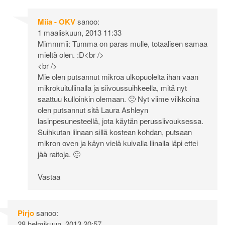
Miia - OKV
sanoo:
1 maaliskuun, 2013 11:33
Mimmmii: Tumma on paras mulle, totaalisen samaa
mieltä olen. :D<br />
<br />
Mie olen putsannut mikroa ulkopuolelta ihan vaan
mikrokuituliinalla ja siivoussuihkeella, mitä nyt
saattuu kulloinkin olemaan. 🙂 Nyt viime viikkoina
olen putsannut sitä Laura Ashleyn
lasinpesunesteellä, jota käytän perussiivouksessa.
Suihkutan liinaan sillä kostean kohdan, putsaan
mikron oven ja käyn vielä kuivalla liinalla läpi ettei
jää raitoja. 🙂
Vastaa
Pirjo
sanoo:
28 helmikuun, 2013 20:57