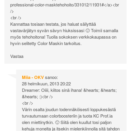
professional-color-masktehohoito/331012/11931#</a><br
/>
<br />
Kannattaa tosiaan testata, jos haluat säilyttää
vastavärjätyn syvän sävyn hiuksissasi 🙂 Toimii samalla
myös tehohoitona! Tuolla sokoksen verkkokaupassa on
hyvin selitetty Color Maskin tarkoitus.
Vastaa
Miia - OKV
sanoo:
28 helmikuun, 2013 20:22
Dreamer: Oiiii, kiitos sinä ihana! &hearts; &hearts;
&hearts; :)<br />
<br />
Värin osalta joudun todennäköisesti loppukesästä
turvautumaan colorboosteriin ja tuota KC Prof.ia
olen miettinytkin. 🙂 Siitä olen kuullut tosi paljon
kehuja monelta ja itsekin mielenkiinnolla sitä tahdon