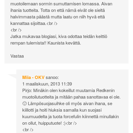
muotoilemaan sormin sumuttamisen lomassa. Aivan
ihania tuotteita. Totta on että nämä eivät ole sieltä
halvimmasta päästä mutta laatu on niih hyvä että
kannattaa sijoittaa.<br />
<br />
Jatka mukavaa blogiasi, kiva odottaa teidän keittiö
rempan tulemista!! Kaunista kevättä.
Vastaa
Miia - OKV
sanoo:
1 maaliskuun, 2013 11:39
Pirjo: Minäkin olen kokeillut muutamia Redkenin
muotoilutuotteita ja mitään pahaa sanottavaa ei ole.
🙂 Lämpösuojasuihke oli myös aivan ihana, se
kiillotti ja hoiti hiuksia samalla kun suojasi
kuumuudelta ja tuota forcefulin kiinnettä minullakin
on ollut, huipputuote! :)<br />
<br />