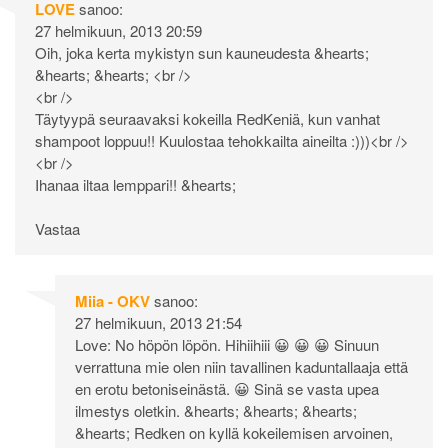
LOVE
sanoo:
27 helmikuun, 2013 20:59
Oih, joka kerta mykistyn sun kauneudesta &hearts;
&hearts; &hearts; <br />
<br />
Täytyypä seuraavaksi kokeilla RedKeniä, kun vanhat
shampoot loppuu!! Kuulostaa tehokkailta aineilta :)))<br />
<br />
Ihanaa iltaa lemppari!! &hearts;
Vastaa
Miia - OKV
sanoo:
27 helmikuun, 2013 21:54
Love: No höpön löpön. Hihiihiii 😀 😀 😀 Sinuun
verrattuna mie olen niin tavallinen kaduntallaaja että
en erotu betoniseinästä. 😀 Sinä se vasta upea
ilmestys oletkin. &hearts; &hearts; &hearts;
&hearts; Redken on kyllä kokeilemisen arvoinen,