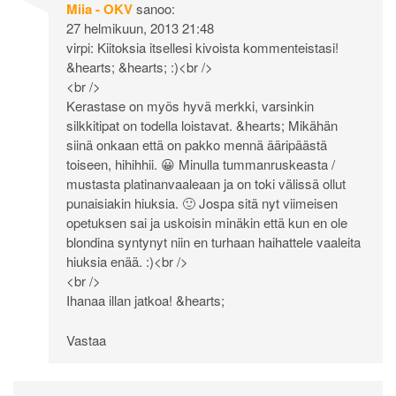
Miia - OKV
sanoo:
27 helmikuun, 2013 21:48
virpi: Kiitoksia itsellesi kivoista kommenteistasi!
&hearts; &hearts; :)<br />
<br />
Kerastase on myös hyvä merkki, varsinkin
silkkitipat on todella loistavat. &hearts; Mikähän
siinä onkaan että on pakko mennä ääripäästä
toiseen, hihihhii. 😀 Minulla tummanruskeasta /
mustasta platinanvaaleaan ja on toki välissä ollut
punaisiakin hiuksia. 🙂 Jospa sitä nyt viimeisen
opetuksen sai ja uskoisin minäkin että kun en ole
blondina syntynyt niin en turhaan haihattele vaaleita
hiuksia enää. :)<br />
<br />
Ihanaa illan jatkoa! &hearts;
Vastaa