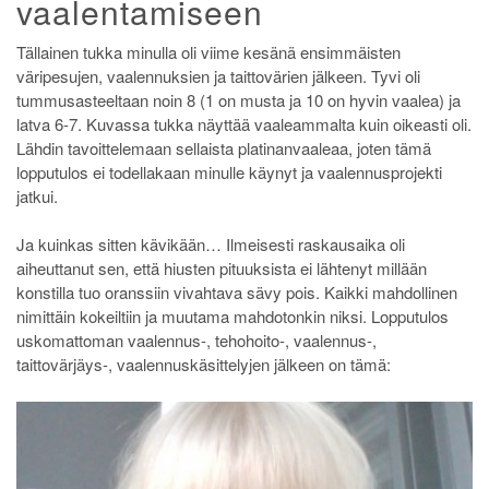
vaalentamiseen
Tällainen tukka minulla oli viime kesänä ensimmäisten
väripesujen, vaalennuksien ja taittovärien jälkeen. Tyvi oli
tummusasteeltaan noin 8 (1 on musta ja 10 on hyvin vaalea) ja
latva 6-7. Kuvassa tukka näyttää vaaleammalta kuin oikeasti oli.
Lähdin tavoittelemaan sellaista platinanvaaleaa, joten tämä
lopputulos ei todellakaan minulle käynyt ja vaalennusprojekti
jatkui.
Ja kuinkas sitten kävikään… Ilmeisesti raskausaika oli
aiheuttanut sen, että hiusten pituuksista ei lähtenyt millään
konstilla tuo oranssiin vivahtava sävy pois. Kaikki mahdollinen
nimittäin kokeiltiin ja muutama mahdotonkin niksi. Lopputulos
uskomattoman vaalennus-, tehohoito-, vaalennus-,
taittovärjäys-, vaalennuskäsittelyjen jälkeen on tämä: