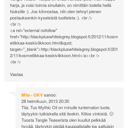
harja, ja voisi toimia sinullakin, on nimittäin todella hellä
hiuksille :). Jos kiinnostaa, niin olen tehnyt pienen
postauksenkin kyseisistä tuotteista :). <br />
<br />
<a rel="external nofollow"
href="
http://blackpluswhiteisgrey.blogspot.fi/2012/11/kosm
etiikkaa-keskiviikkoon.html&quot
;
target="_blank">
http://blackpluswhiteisgrey.blogspot.fi/201
2/11/kosmetiikkaa-keskiviikkoon.html</a><br
/>
<br />
Vastaa
Miia - OKV
sanoo:
28 helmikuun, 2013 20:30
Tiia: Tuo Mythic Oil on minulle tuntematon tuote,
täytyykin tutkiskella sitä itsekin. Kiitos vinkistä. 🙂
Tuosta Tangle Teaserista olen kuullut pelkkää
hyvää, täytyykin pistää kauppalistalle jos sattuisin