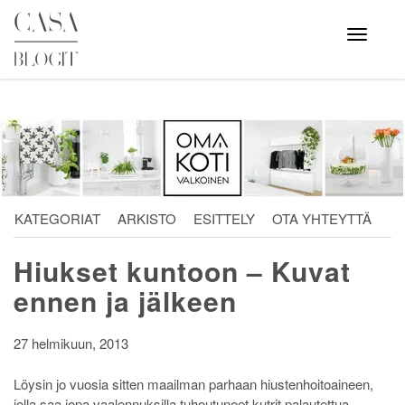
Skip
to
Avaa
valikko
content
KATEGORIAT
ARKISTO
ESITTELY
OTA YHTEYTTÄ
Hiukset kuntoon – Kuvat
ennen ja jälkeen
27 helmikuun, 2013
Löysin jo vuosia sitten maailman parhaan hiustenhoitoaineen,
jolla saa jopa vaalennuksilla tuhoutuneet kutrit palautettua