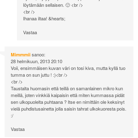
löytämään sellaisen. 🙂 <br />
<br />
Ihanaa iltaa! &hearts;
Vastaa
Mimmmii
sanoo:
28 helmikuun, 2013 20:10
Voii, ensimmäisen kuvan väri on tosi kiva, mutta kyllä tuo
tumma on sun juttu ! :)<br />
<br />
Taustalta huomasin että teillä on samanlainen mikro kun
meillä, joten vinkkiä kaipaisin että miten kummassa pidät
sen ulkopuolelta puhtaana ? Itse en nimittäin ole keksinyt
vielä puhdistusainetta jolla saisin tahrat ulkokuoresta pois.
:/
Vastaa