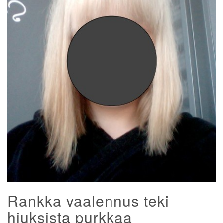
Rankka vaalennus teki
hiuksista purkkaa