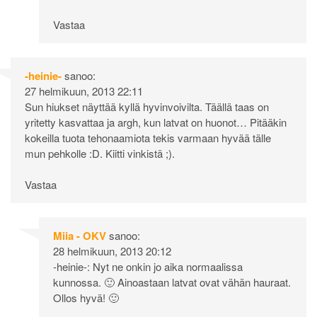
Vastaa
-heinie-
sanoo:
27 helmikuun, 2013 22:11
Sun hiukset näyttää kyllä hyvinvoivilta. Täällä taas on
yritetty kasvattaa ja argh, kun latvat on huonot… Pitääkin
kokeilla tuota tehonaamiota tekis varmaan hyvää tälle
mun pehkolle :D. Kiitti vinkistä ;).
Vastaa
Miia - OKV
sanoo:
28 helmikuun, 2013 20:12
-heinie-: Nyt ne onkin jo aika normaalissa
kunnossa. 🙂 Ainoastaan latvat ovat vähän hauraat.
Ollos hyvä! 🙂