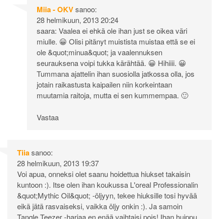
Miia - OKV
sanoo:
28 helmikuun, 2013 20:24
saara: Vaalea ei ehkä ole ihan just se oikea väri
miulle. 😀 Olisi pitänyt muistista muistaa että se ei
ole &quot;minua&quot; ja vaalennuksen
seurauksena voipi tukka kärähtää. 😀 Hihiiii. 😀
Tummana ajattelin ihan suosiolla jatkossa olla, jos
jotain raikastusta kaipailen niin korkeintaan
muutamia raitoja, mutta ei sen kummempaa. 🙂
Vastaa
Tiia
sanoo:
28 helmikuun, 2013 19:37
Voi apua, onneksi olet saanu hoidettua hiukset takaisin
kuntoon :). Itse olen ihan koukussa L'oreal Professionalin
&quot;Mythic Oil&quot; -öljyyn, tekee hiuksille tosi hyvää
eikä jätä rasvaiseksi, vaikka öljy onkin :). Ja samoin
Tangle Teezer -harjaa en enää vaihtaisi pois! Ihan huippu