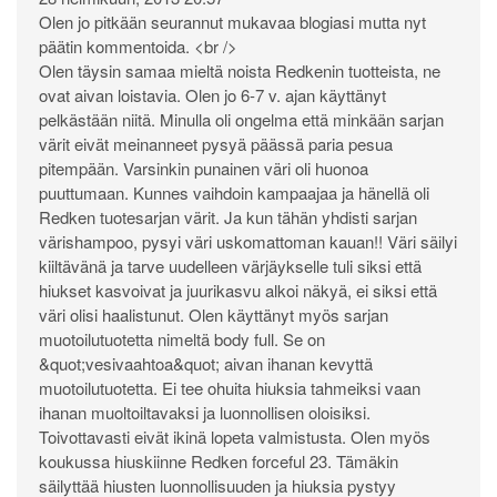
Olen jo pitkään seurannut mukavaa blogiasi mutta nyt
päätin kommentoida. <br />
Olen täysin samaa mieltä noista Redkenin tuotteista, ne
ovat aivan loistavia. Olen jo 6-7 v. ajan käyttänyt
pelkästään niitä. Minulla oli ongelma että minkään sarjan
värit eivät meinanneet pysyä päässä paria pesua
pitempään. Varsinkin punainen väri oli huonoa
puuttumaan. Kunnes vaihdoin kampaajaa ja hänellä oli
Redken tuotesarjan värit. Ja kun tähän yhdisti sarjan
värishampoo, pysyi väri uskomattoman kauan!! Väri säilyi
kiiltävänä ja tarve uudelleen värjäykselle tuli siksi että
hiukset kasvoivat ja juurikasvu alkoi näkyä, ei siksi että
väri olisi haalistunut. Olen käyttänyt myös sarjan
muotoilutuotetta nimeltä body full. Se on
&quot;vesivaahtoa&quot; aivan ihanan kevyttä
muotoilutuotetta. Ei tee ohuita hiuksia tahmeiksi vaan
ihanan muoltoiltavaksi ja luonnollisen oloisiksi.
Toivottavasti eivät ikinä lopeta valmistusta. Olen myös
koukussa hiuskiinne Redken forceful 23. Tämäkin
säilyttää hiusten luonnollisuuden ja hiuksia pystyy