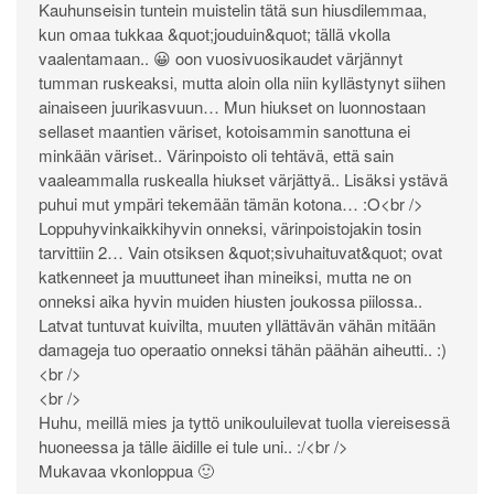
Kauhunseisin tuntein muistelin tätä sun hiusdilemmaa,
kun omaa tukkaa &quot;jouduin&quot; tällä vkolla
vaalentamaan.. 😀 oon vuosivuosikaudet värjännyt
tumman ruskeaksi, mutta aloin olla niin kyllästynyt siihen
ainaiseen juurikasvuun… Mun hiukset on luonnostaan
sellaset maantien väriset, kotoisammin sanottuna ei
minkään väriset.. Värinpoisto oli tehtävä, että sain
vaaleammalla ruskealla hiukset värjättyä.. Lisäksi ystävä
puhui mut ympäri tekemään tämän kotona… :O<br />
Loppuhyvinkaikkihyvin onneksi, värinpoistojakin tosin
tarvittiin 2… Vain otsiksen &quot;sivuhaituvat&quot; ovat
katkenneet ja muuttuneet ihan mineiksi, mutta ne on
onneksi aika hyvin muiden hiusten joukossa piilossa..
Latvat tuntuvat kuivilta, muuten yllättävän vähän mitään
damageja tuo operaatio onneksi tähän päähän aiheutti.. :)
<br />
<br />
Huhu, meillä mies ja tyttö unikouluilevat tuolla viereisessä
huoneessa ja tälle äidille ei tule uni.. :/<br />
Mukavaa vkonloppua 🙂