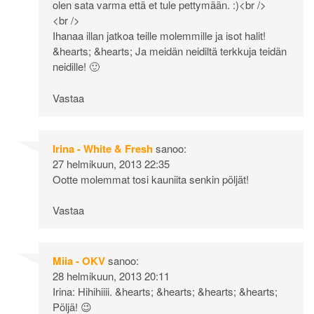
olen sata varma että et tule pettymään. :)<br />
<br />
Ihanaa illan jatkoa teille molemmille ja isot halit!
&hearts; &hearts; Ja meidän neidiltä terkkuja teidän
neidille! 🙂
Vastaa
Irina - White & Fresh
sanoo:
27 helmikuun, 2013 22:35
Ootte molemmat tosi kauniita senkin pöljät!
Vastaa
Miia - OKV
sanoo:
28 helmikuun, 2013 20:11
Irina: Hihihiiii. &hearts; &hearts; &hearts; &hearts;
Pöljä! 😉