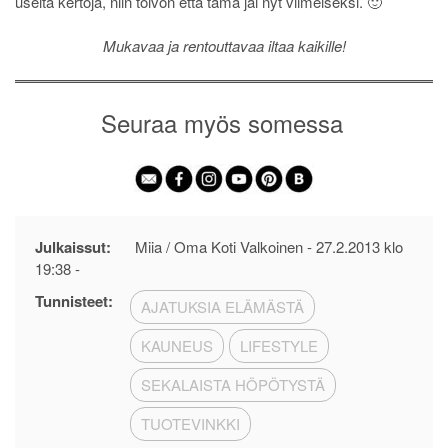
useita kertoja, niin toivon että tämä jäi nyt viimeiseksi. 🙂
Mukavaa ja rentouttavaa iltaa kaikille!
Seuraa myös somessa
Julkaissut:
Miia / Oma Koti Valkoinen -
27.2.2013 klo
19:38
-
Tunnisteet:
AJATUKSIA ELÄMÄSTÄ
KAUNEUS
LIFESTYLE
SEKALAISTA HÖPÖTYSTÄ
TUOTEVINKKI