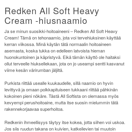
Redken All Soft Heavy
Cream -hiusnaamio
Ja se minun suosikki-hoitoaineeni – Redken All Soft Heavy
Cream! Tämä on tehonaamio, jota voi tervehiuksinen käyttää
kerran viikossa. Minä käytän tätä normaalin hoitoaineen
asemasta, koska tukka on edelleen latvoista hieman
huonokuntoinen ja käpristyvä. Eikä tämän käyttö ole haitaksi
ollut terveelle hiuksellekaan, jota on jo useampi sentti kasvanut
viime kesän värirumban jäljiltä.
Purkista riittää usealle kuukaudelle, sillä naamio on hyvin
levittyvä ja omaan polkkapituiseen tukkaani riittää pähkinän
kokoinen pieni nökäre. Tästä All Softista on olemassa myös
kevyempi perushoitoaine, mutta itse suosin mielummin tätä
rakennekorjaavaa superhoitoa.
Redkenin ihmeellisyys täytyy itse kokea, jotta siihen voi uskoa.
Jos siis ruudun takana on kuivien, katkeilevien tai muutoin