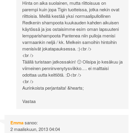
Hinta on aika suolainen, mutta riittoisuus on
parempi kuin jopa Tigin tuotteissa, jotka nekin ovat
riittoisia. Meillä kestää yksi normaalipullollinen
Redkenin shampoota kuukauden kahden aikuisen
käytössä ja jos ostaisimme esim oman lapsuuteni
lempparishampoota Pantenea niin pulloja menisi
varmaankin neljä / kk. Melkein samoihin hintoihin
menisivät jokatapauksessa. :)<br />
<br />
Täällä turistaan jatkossakin! 🙂 Olisipa jo kesäkuu ja
viimeinen penninvenytysviikko…. ei malttaisi
odottaa uutta keittiötä. :D<br />
<br />
Aurinkoista perjantaita! &hearts;
Vastaa
Emma
sanoo:
2 maaliskuun, 2013 04:04