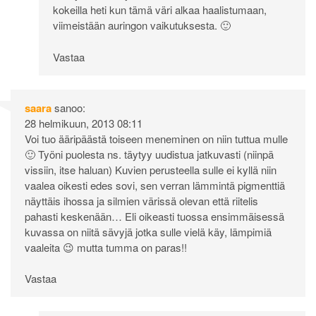
kokeilla heti kun tämä väri alkaa haalistumaan,
viimeistään auringon vaikutuksesta. 🙂
Vastaa
saara
sanoo:
28 helmikuun, 2013 08:11
Voi tuo ääripäästä toiseen meneminen on niin tuttua mulle
🙂 Työni puolesta ns. täytyy uudistua jatkuvasti (niinpä
vissiin, itse haluan) Kuvien perusteella sulle ei kyllä niin
vaalea oikesti edes sovi, sen verran lämmintä pigmenttiä
näyttäis ihossa ja silmien värissä olevan että riitelis
pahasti keskenään… Eli oikeasti tuossa ensimmäisessä
kuvassa on niitä sävyjä jotka sulle vielä käy, lämpimiä
vaaleita 😉 mutta tumma on paras!!
Vastaa