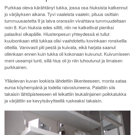
Purkkaa oleva kärähtänyt tukka, jossa osa hiuksista katkennut
jo värjäyksen aikana. Tyvi vaaleista vaalein, pituus osittain
tummuusastetta 9 ja latva oranssiin vivahtava tummuudeltaan
noin 8. Kun hiuksia edes silitti, niin ne katkeilivat pieniksi
palasiksi olkapäille. Hiustenpesun yhteydessä ei tullut
kuuloonkaan että tukkaa olisi vaahdotettu kovinkaan ronskeilla
otteilla. Varovasti piti pestä ja kuivata, eikä harjata saanut
ollenkaan ennen kuin tukka oli kokonaan kuivunut. Kuivumiseen
meni useampi tunti, sillä hius oli jo niin tuhoutunut ja limaisen
purkkainen.
Ylläolevan kuvan lookista lähdettiin liikenteeseen, monta sataa
euroa köyhempänä ja todella raivostuneena. Palattiin siis
takaisin lähtöpisteeseen eli leikattiin leukalinjainen polkkatukka
ja värjättiin se kevytsävytteellä ruskeaksi takaisin.