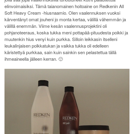
elinvoimaisiksi. Tämä taianomainen hoitoaine on Redkenin All
Soft Heavy Cream -hiusnaamio. Olen vaalennuksen vuoksi
kärventänyt omat jouheni jo monta kertaa, välillä vähemmän ja
välillä enemmän. Viime kesän vaalennusprojektini oli
pohjanoteeraus, koska tukka meni pottapää-pituudesta poikki ja
muutenkin hius venyi kuin purkka. Silloin leikkasin itselleni
leukalinjaisen polkkatukan ja vaikka tukka oli edelleen
käristettyä purkkaa, sain kuin sainkin sen pelastettua tällä
ihmeaineella jälleen kerran. 🙂