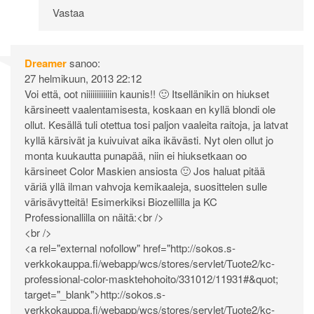
Vastaa
Dreamer
sanoo:
27 helmikuun, 2013 22:12
Voi että, oot niiiiiiiiiiiin kaunis!! 🙂 Itsellänikin on hiukset
kärsineett vaalentamisesta, koskaan en kyllä blondi ole
ollut. Kesällä tuli otettua tosi paljon vaaleita raitoja, ja latvat
kyllä kärsivät ja kuivuivat aika ikävästi. Nyt olen ollut jo
monta kuukautta punapää, niin ei hiuksetkaan oo
kärsineet Color Maskien ansiosta 🙂 Jos haluat pitää
väriä yllä ilman vahvoja kemikaaleja, suosittelen sulle
värisävytteitä! Esimerkiksi Biozellilla ja KC
Professionallilla on näitä:<br />
<br />
<a rel="external nofollow" href="
http://sokos.s-
verkkokauppa.fi/webapp/wcs/stores/servlet/Tuote2/kc-
professional-color-masktehohoito/331012/11931#&quot
;
target="_blank">
http://sokos.s-
verkkokauppa.fi/webapp/wcs/stores/servlet/Tuote2/kc-