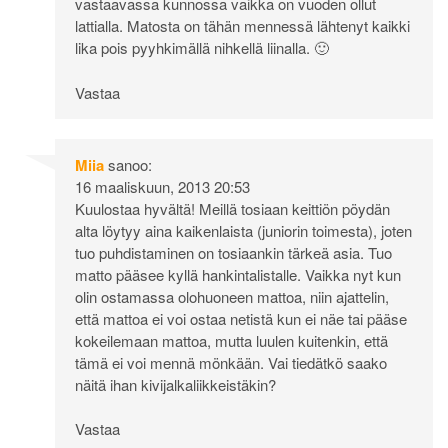
vastaavassa kunnossa vaikka on vuoden ollut
lattialla. Matosta on tähän mennessä lähtenyt kaikki
lika pois pyyhkimällä nihkellä liinalla. 🙂
Vastaa
Miia
sanoo:
16 maaliskuun, 2013 20:53
Kuulostaa hyvältä! Meillä tosiaan keittiön pöydän
alta löytyy aina kaikenlaista (juniorin toimesta), joten
tuo puhdistaminen on tosiaankin tärkeä asia. Tuo
matto pääsee kyllä hankintalistalle. Vaikka nyt kun
olin ostamassa olohuoneen mattoa, niin ajattelin,
että mattoa ei voi ostaa netistä kun ei näe tai pääse
kokeilemaan mattoa, mutta luulen kuitenkin, että
tämä ei voi mennä mönkään. Vai tiedätkö saako
näitä ihan kivijalkaliikkeistäkin?
Vastaa