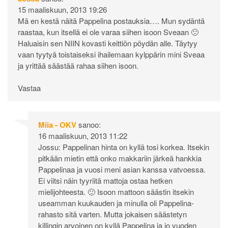
15 maaliskuun, 2013 19:26
Mä en kestä näitä Pappelina postauksia…. Mun sydäntä
raastaa, kun itsellä ei ole varaa siihen isoon Sveaan 🙁
Haluaisin sen NIIN kovasti keittiön pöydän alle. Täytyy
vaan tyytyä toistaiseksi ihailemaan kylppärin mini Sveaa
ja yrittää säästää rahaa siihen isoon.
Vastaa
Miia - OKV
sanoo:
16 maaliskuun, 2013 11:22
Jossu: Pappelinan hinta on kyllä tosi korkea. Itsekin
pitkään mietin että onko makkariin järkeä hankkia
Pappelinaa ja vuosi meni asian kanssa vatvoessa.
Ei viitsi näin tyyriitä mattoja ostaa hetken
mielijohteesta. 🙂 Isoon mattoon säästin itsekin
useamman kuukauden ja minulla oli Pappelina-
rahasto sitä varten. Mutta jokaisen säästetyn
killingin arvoinen on kyllä Pappelina ja jo vuoden