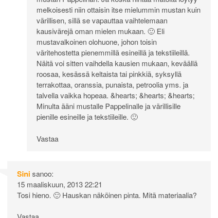
melkoisesti niin ottaisin itse mielummin mustan kuin
värillisen, sillä se vapauttaa vaihtelemaan
kausivärejä oman mielen mukaan. 🙂 Eli
mustavalkoinen olohuone, johon toisin
väritehostetta pienemmillä esineillä ja tekstiileillä.
Näitä voi sitten vaihdella kausien mukaan, keväällä
roosaa, kesässä keltaista tai pinkkiä, syksyllä
terrakottaa, oranssia, punaista, petroolia yms. ja
talvella vaikka hopeaa. &hearts; &hearts; &hearts;
Minulta ääni mustalle Pappelinalle ja värillisille
pienille esineille ja tekstiileille. 🙂
Vastaa
Sini
sanoo:
15 maaliskuun, 2013 22:21
Tosi hieno. 🙂 Hauskan näköinen pinta. Mitä materiaalia?
Vastaa