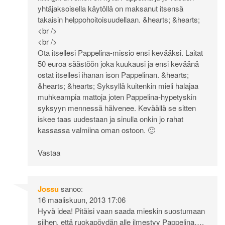
yhtäjaksoisella käytöllä on maksanut itsensä
takaisin helppohoitoisuudellaan. &hearts; &hearts;
<br />
<br />
Ota itsellesi Pappelina-missio ensi kevääksi. Laitat
50 euroa säästöön joka kuukausi ja ensi keväänä
ostat itsellesi ihanan ison Pappelinan. &hearts;
&hearts; &hearts; Syksyllä kuitenkin mieli halajaa
muhkeampia mattoja joten Pappelina-hypetyskin
syksyyn mennessä hälvenee. Keväällä se sitten
iskee taas uudestaan ja sinulla onkin jo rahat
kassassa valmiina oman ostoon. 🙂
Vastaa
Jossu
sanoo:
16 maaliskuun, 2013 17:06
Hyvä idea! Pitäisi vaan saada mieskin suostumaan
siihen, että ruokapöydän alle ilmestyy Pappelina….