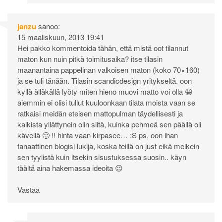
janzu
sanoo:
15 maaliskuun, 2013 19:41
Hei pakko kommentoida tähän, että mistä oot tilannut
maton kun nuin pitkä toimitusaika? itse tilasin
maanantaina pappelinan valkoisen maton (koko 70×160)
ja se tuli tänään. Tilasin scandicdesign yritykseltä. oon
kyllä älläkällä lyöty miten hieno muovi matto voi olla 😀
aiemmin ei olisi tullut kuuloonkaan tilata moista vaan se
ratkaisi meidän eteisen mattopulman täydellisesti ja
kaikista yllättynein olin siitä, kuinka pehmeä sen päällä oli
kävellä 🙂 !! hinta vaan kirpasee… :S ps, oon ihan
fanaattinen blogisi lukija, koska teillä on just eikä melkein
sen tyylistä kuin itsekin sisustuksessa suosin.. käyn
täältä aina hakemassa ideoita 😉
Vastaa