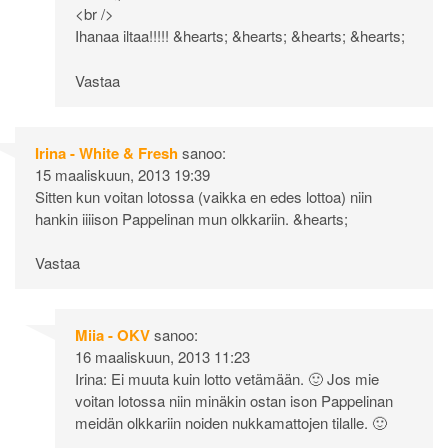
<br />
Ihanaa iltaa!!!!! &hearts; &hearts; &hearts; &hearts;
Vastaa
Irina - White & Fresh
sanoo:
15 maaliskuun, 2013 19:39
Sitten kun voitan lotossa (vaikka en edes lottoa) niin
hankin iiiison Pappelinan mun olkkariin. &hearts;
Vastaa
Miia - OKV
sanoo:
16 maaliskuun, 2013 11:23
Irina: Ei muuta kuin lotto vetämään. 🙂 Jos mie
voitan lotossa niin minäkin ostan ison Pappelinan
meidän olkkariin noiden nukkamattojen tilalle. 🙂