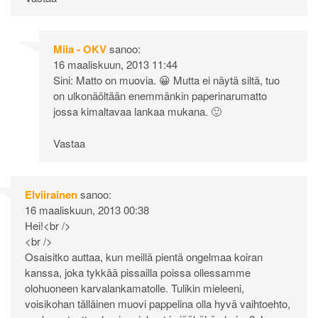
Miia - OKV
sanoo:
16 maaliskuun, 2013 11:44
Sini: Matto on muovia. 😀 Mutta ei näytä siltä, tuo
on ulkonäöltään enemmänkin paperinarumatto
jossa kimaltavaa lankaa mukana. 🙂
Vastaa
Elviirainen
sanoo:
16 maaliskuun, 2013 00:38
Hei!<br />
<br />
Osaisitko auttaa, kun meillä pientä ongelmaa koiran
kanssa, joka tykkää pissailla poissa ollessamme
olohuoneen karvalankamatolle. Tulikin mieleeni,
voisikohan tälläinen muovi pappelina olla hyvä vaihtoehto,