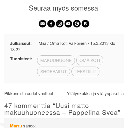
Seuraa myös somessa
Julkaissut:
Miia / Oma Koti Valkoinen -
15.3.2013 klo
18:27
-
Tunnisteet:
MAKUUHUONE
OMA KOTI
SHOPPAILUT
TEKSTIILIT
Artikkelien
Pikkuneidin uudet vaatteet
Yllätyskukkia ja yllätyspakettia
selaus
47 kommenttia “
Uusi matto
makuuhuoneessa – Pappelina Svea
”
Marru
sanoo: