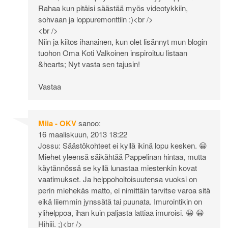
Rahaa kun pitäisi säästää myös videotykkiin,
sohvaan ja loppuremonttiin :)<br />
<br />
Niin ja kiitos ihanainen, kun olet lisännyt mun blogin
tuohon Oma Koti Valkoinen inspiroituu listaan
&hearts; Nyt vasta sen tajusin!
Vastaa
Miia - OKV
sanoo:
16 maaliskuun, 2013 18:22
Jossu: Säästökohteet ei kyllä ikinä lopu kesken. 😀
Miehet yleensä säikähtää Pappelinan hintaa, mutta
käytännössä se kyllä lunastaa miestenkin kovat
vaatimukset. Ja helppohoitoisuutensa vuoksi on
perin miehekäs matto, ei nimittäin tarvitse varoa sitä
eikä liiemmin jynssätä tai puunata. Imurointikin on
ylihelppoa, ihan kuin paljasta lattiaa imuroisi. 😀 😀
Hihiii. ;)<br />