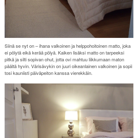
Siinä se nyt on – ihana valkoinen ja helppohoitoinen matto, joka
ei pölytä eikä kerää pölyä. Kaiken lisäksi matto on tarpeeksi
pitkä ja silti sopivan ohut, jotta ovi mahtuu liikkumaan maton
päältä hyvin. Värisävykin on juuri oikeanlainen valkoinen ja sopii
tosi kauniisti päiväpeiton kanssa vierekkäin.