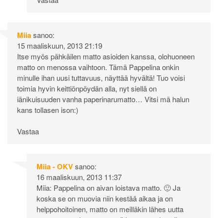
Miia
sanoo:
15 maaliskuun, 2013 21:19
Itse myös pähkäilen matto asioiden kanssa, olohuoneen
matto on menossa vaihtoon. Tämä Pappelina onkin
minulle ihan uusi tuttavuus, näyttää hyvältä! Tuo voisi
toimia hyvin keittiönpöydän alla, nyt siellä on
iänikuisuuden vanha paperinarumatto… Vitsi mä halun
kans tollasen ison:)
Vastaa
Miia - OKV
sanoo:
16 maaliskuun, 2013 11:37
Miia: Pappelina on aivan loistava matto. 🙂 Ja
koska se on muovia niin kestää aikaa ja on
helppohoitoinen, matto on meilläkin lähes uutta