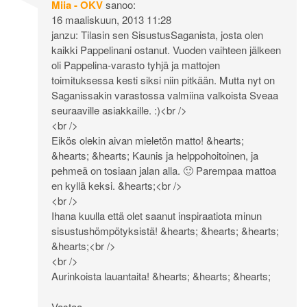
Miia - OKV
sanoo:
16 maaliskuun, 2013 11:28
janzu: Tilasin sen SisustusSaganista, josta olen
kaikki Pappelinani ostanut. Vuoden vaihteen jälkeen
oli Pappelina-varasto tyhjä ja mattojen
toimituksessa kesti siksi niin pitkään. Mutta nyt on
Saganissakin varastossa valmiina valkoista Sveaa
seuraaville asiakkaille. :)<br />
<br />
Eikös olekin aivan mieletön matto! &hearts;
&hearts; &hearts; Kaunis ja helppohoitoinen, ja
pehmeä on tosiaan jalan alla. 🙂 Parempaa mattoa
en kyllä keksi. &hearts;<br />
<br />
Ihana kuulla että olet saanut inspiraatiota minun
sisustushömpötyksistä! &hearts; &hearts; &hearts;
&hearts;<br />
<br />
Aurinkoista lauantaita! &hearts; &hearts; &hearts;
Vastaa