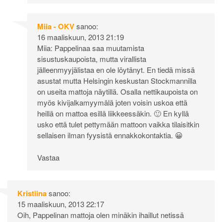
Miia - OKV
sanoo:
16 maaliskuun, 2013 21:19
Miia: Pappelinaa saa muutamista
sisustuskaupoista, mutta virallista
jälleenmyyjälistaa en ole löytänyt. En tiedä missä
asustat mutta Helsingin keskustan Stockmannilla
on useita mattoja näytillä. Osalla nettikaupoista on
myös kivijalkamyymälä joten voisin uskoa että
heillä on mattoa esillä liikkeessäkin. 🙂 En kyllä
usko että tulet pettymään mattoon vaikka tilaisitkin
sellaisen ilman fyysistä ennakkokontaktia. 😀
Vastaa
Kristiina
sanoo:
15 maaliskuun, 2013 22:17
Oih, Pappelinan mattoja olen minäkin ihaillut netissä