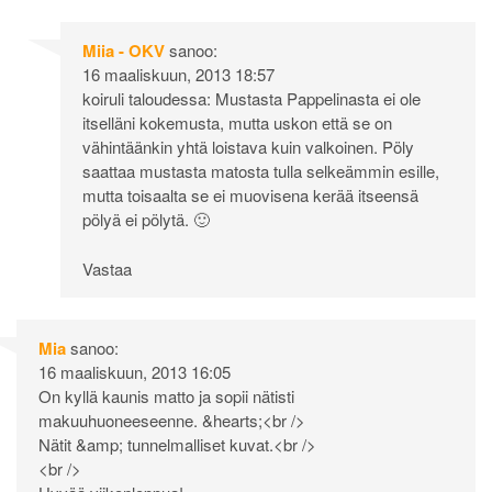
Miia - OKV
sanoo:
16 maaliskuun, 2013 18:57
koiruli taloudessa: Mustasta Pappelinasta ei ole
itselläni kokemusta, mutta uskon että se on
vähintäänkin yhtä loistava kuin valkoinen. Pöly
saattaa mustasta matosta tulla selkeämmin esille,
mutta toisaalta se ei muovisena kerää itseensä
pölyä ei pölytä. 🙂
Vastaa
Mia
sanoo:
16 maaliskuun, 2013 16:05
On kyllä kaunis matto ja sopii nätisti
makuuhuoneeseenne. &hearts;<br />
Nätit &amp; tunnelmalliset kuvat.<br />
<br />