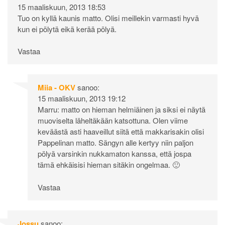
15 maaliskuun, 2013 18:53
Tuo on kyllä kaunis matto. Olisi meillekin varmasti hyvä
kun ei pölytä eikä kerää pölyä.
Vastaa
Miia - OKV
sanoo:
15 maaliskuun, 2013 19:12
Marru: matto on hieman helmiäinen ja siksi ei näytä
muoviselta läheltäkään katsottuna. Olen viime
keväästä asti haaveillut siitä että makkarisakin olisi
Pappelinan matto. Sängyn alle kertyy niin paljon
pölyä varsinkin nukkamaton kanssa, että jospa
tämä ehkäisisi hieman sitäkin ongelmaa. 🙂
Vastaa
Jossu
sanoo: