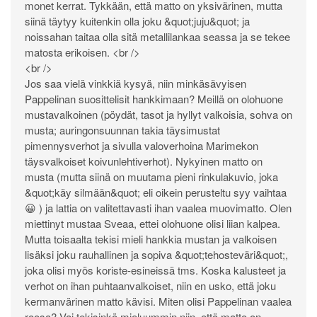
monet kerrat. Tykkään, että matto on yksivärinen, mutta
siinä täytyy kuitenkin olla joku &quot;juju&quot; ja
noissahan taitaa olla sitä metallilankaa seassa ja se tekee
matosta erikoisen. <br />
<br />
Jos saa vielä vinkkiä kysyä, niin minkäsävyisen
Pappelinan suosittelisit hankkimaan? Meillä on olohuone
mustavalkoinen (pöydät, tasot ja hyllyt valkoisia, sohva on
musta; auringonsuunnan takia täysimustat
pimennysverhot ja sivulla valoverhoina Marimekon
täysvalkoiset koivunlehtiverhot). Nykyinen matto on
musta (mutta siinä on muutama pieni rinkulakuvio, joka
&quot;käy silmään&quot; eli oikein perusteltu syy vaihtaa
😀 ) ja lattia on valitettavasti ihan vaalea muovimatto. Olen
miettinyt mustaa Sveaa, ettei olohuone olisi liian kalpea.
Mutta toisaalta tekisi mieli hankkia mustan ja valkoisen
lisäksi joku rauhallinen ja sopiva &quot;tehosteväri&quot;,
joka olisi myös koriste-esineissä tms. Koska kalusteet ja
verhot on ihan puhtaanvalkoiset, niin en usko, että joku
kermanvärinen matto kävisi. Miten olisi Pappelinan vaalea
roosa? Vai tekisinkö mieluummin niin, että matto on