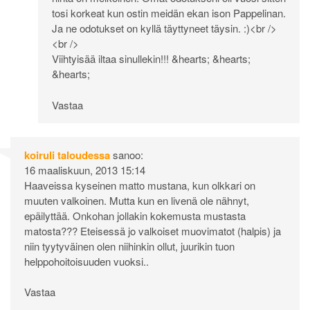
tosi korkeat kun ostin meidän ekan ison Pappelinan.
Ja ne odotukset on kyllä täyttyneet täysin. :)<br />
<br />
Viihtyisää iltaa sinullekin!!! &hearts; &hearts;
&hearts;
Vastaa
koiruli taloudessa
sanoo:
16 maaliskuun, 2013 15:14
Haaveissa kyseinen matto mustana, kun olkkari on
muuten valkoinen. Mutta kun en livenä ole nähnyt,
epäilyttää. Onkohan jollakin kokemusta mustasta
matosta??? Eteisessä jo valkoiset muovimatot (halpis) ja
niin tyytyväinen olen niihinkin ollut, juurikin tuon
helppohoitoisuuden vuoksi..
Vastaa