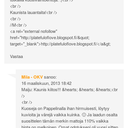
<br />
Kaunista lauantaita!<br />
<br />
//M<br />
<a rel="external nofollow"
href="
http://platefuloflove.blogspot.fi/&quot
;
target="_blank">
http://platefuloflove.blogspot.fi/</a&gt
;
Vastaa
Miia - OKV
sanoo:
16 maaliskuun, 2013 18:42
Maiju: Kaunis kiitos!!! &hearts; &hearts; &hearts;<br
/>
<br />
Kuoseja on Pappelinalla ihan hirmuisesti, löytyy
kuvioita ja värejä vaikka kuinka. 🙂 Ja laadun osalta
suosittelen tämän merkin mattoja 110% vaikka
hinta on melkoinen. Omat odotukseni oli vuosi sitten