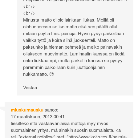
<br />
<br />
Minusta matto ei ole lainkaan liukas. Meillä oli
olohuoneessa se iso matto eikä sen päällä ollut
mitään pöytiä tms. painoja. Hyvin pysyi paikoillaan
vaikka tyttö ja koira siinä juoksenteli. Matto on
paksuhko ja hieman pehmeä ja melko painavakin
ollakseen muovimatto. Laminaatin kanssa en tiedä
onko liukkaampi, mutta parketin kanssa se pysyy
paremmin paikoillaan kuin juuttipohjainen
nukkamatto. 🙂
Vastaa
miuskumausku
sanoo:
17 maaliskuun, 2013 00:41
tiesittekö että vastaavanlaisia mattoja myy myös
suomalainen yritys. mä ainakin suosin suomalaista. <a
rel="external nofollow" href="
http://www.koivutex.fi/helmia-