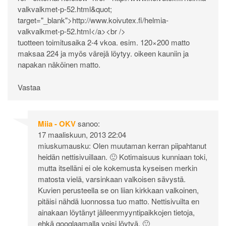
valkvalkmet-p-52.html&quot
;
target="_blank">
http://www.koivutex.fi/helmia-
valkvalkmet-p-52.html</a><br
/>
tuotteen toimitusaika 2-4 vkoa. esim. 120×200 matto
maksaa 224 ja myös värejä löytyy. oikeen kauniin ja
napakan näköinen matto.
Vastaa
Miia - OKV
sanoo:
17 maaliskuun, 2013 22:04
miuskumausku: Olen muutaman kerran piipahtanut
heidän nettisivuillaan. 🙂 Kotimaisuus kunniaan toki,
mutta itselläni ei ole kokemusta kyseisen merkin
matosta vielä, varsinkaan valkoisen sävystä.
Kuvien perusteella se on liian kirkkaan valkoinen,
pitäisi nähdä luonnossa tuo matto. Nettisivuilta en
ainakaan löytänyt jälleenmyyntipaikkojen tietoja,
ehkä googlaamalla voisi löytyä. 🙂