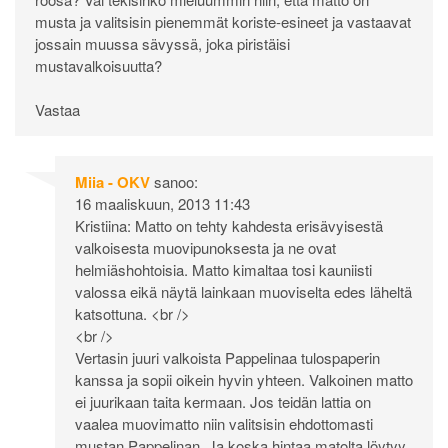
musta ja valitsisin pienemmät koriste-esineet ja vastaavat
jossain muussa sävyssä, joka piristäisi
mustavalkoisuutta?
Vastaa
Miia - OKV
sanoo:
16 maaliskuun, 2013 11:43
Kristiina: Matto on tehty kahdesta erisävyisestä
valkoisesta muovipunoksesta ja ne ovat
helmiäshohtoisia. Matto kimaltaa tosi kauniisti
valossa eikä näytä lainkaan muoviselta edes läheltä
katsottuna. <br />
<br />
Vertasin juuri valkoista Pappelinaa tulospaperin
kanssa ja sopii oikein hyvin yhteen. Valkoinen matto
ei juurikaan taita kermaan. Jos teidän lattia on
vaalea muovimatto niin valitsisin ehdottomasti
mustan Pappelinan. Ja koska hintaa matolta löytyy