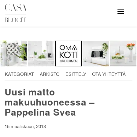
Skip
to
Avaa
valikko
content
KATEGORIAT
ARKISTO
ESITTELY
OTA YHTEYTTÄ
Uusi matto
makuuhuoneessa –
Pappelina Svea
15 maaliskuun, 2013