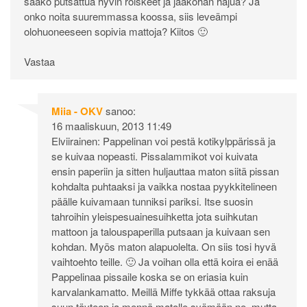
saako putsattua hyvin roiskeet ja jääköhän hajua? Ja
onko noita suuremmassa koossa, siis leveämpi
olohuoneeseen sopivia mattoja? Kiitos 🙂
Vastaa
Miia - OKV
sanoo:
16 maaliskuun, 2013 11:49
Elviirainen: Pappelinan voi pestä kotikylppärissä ja
se kuivaa nopeasti. Pissalammikot voi kuivata
ensin paperiin ja sitten huljauttaa maton siitä pissan
kohdalta puhtaaksi ja vaikka nostaa pyykkitelineen
päälle kuivamaan tunniksi pariksi. Itse suosin
tahroihin yleispesuainesuihketta jota suihkutan
mattoon ja talouspaperilla putsaan ja kuivaan sen
kohdan. Myös maton alapuolelta. On siis tosi hyvä
vaihtoehto teille. 🙂 Ja voihan olla että koira ei enää
Pappelinaa pissaile koska se on eriasia kuin
karvalankamatto. Meillä Miffe tykkää ottaa raksuja
suun täyteen ja mennä matolle syömään ne, mutta