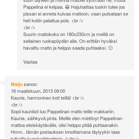
Pappelina ei kelpaa. 😀 Hajuhaittaa tuskin tulee jos
pissan ei anneta kuivaa mattoon, vaan putsataan se
heti kotiin palattua pois. <br />
<br />
Suurin mattokoko on 180x230cm ja meillä on
sellainen ruokapöydän alla. On erittäin hyväksi
havaittu matto ja helppo saada puhtaaksi. 🙂
Vastaa
Maiju
sanoo:
16 maaliskuun, 2013 09:00
Kaunis, harmoninen koti teillä! <br />
<br />
Sopii kauniisti tuo Pappelinan matto teille makkariin.
Kaunis, säihkyvä pinta. Meille olen miettinyt Pappelinan
mattoa eteiskäytävälle, olisi helppo pitää puhtaanakin.
Hmm.. tämän postauksen innoittamana täytyykin taas
tutkailla kuosivaihtoehtoja. :)<br />