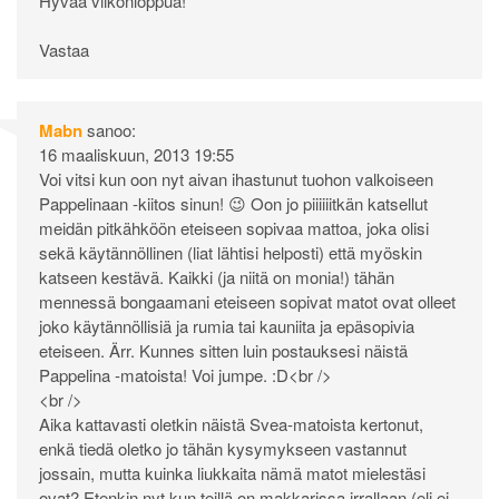
Hyvää viikonloppua!
Vastaa
Mabn
sanoo:
16 maaliskuun, 2013 19:55
Voi vitsi kun oon nyt aivan ihastunut tuohon valkoiseen
Pappelinaan -kiitos sinun! 😉 Oon jo piiiiiitkän katsellut
meidän pitkähköön eteiseen sopivaa mattoa, joka olisi
sekä käytännöllinen (liat lähtisi helposti) että myöskin
katseen kestävä. Kaikki (ja niitä on monia!) tähän
mennessä bongaamani eteiseen sopivat matot ovat olleet
joko käytännöllisiä ja rumia tai kauniita ja epäsopivia
eteiseen. Ärr. Kunnes sitten luin postauksesi näistä
Pappelina -matoista! Voi jumpe. :D<br />
<br />
Aika kattavasti oletkin näistä Svea-matoista kertonut,
enkä tiedä oletko jo tähän kysymykseen vastannut
jossain, mutta kuinka liukkaita nämä matot mielestäsi
ovat? Etenkin nyt kun teillä on makkarissa irrallaan (eli ei