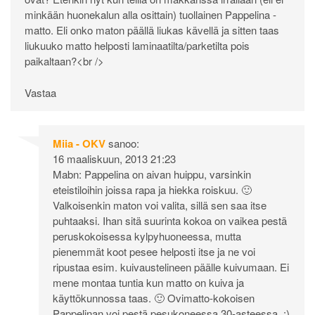
minkään huonekalun alla osittain) tuollainen Pappelina -
matto. Eli onko maton päällä liukas kävellä ja sitten taas
liukuuko matto helposti laminaatilta/parketilta pois
paikaltaan?<br />
Vastaa
Miia - OKV
sanoo:
16 maaliskuun, 2013 21:23
Mabn: Pappelina on aivan huippu, varsinkin
eteistiloihin joissa rapa ja hiekka roiskuu. 🙂
Valkoisenkin maton voi valita, sillä sen saa itse
puhtaaksi. Ihan sitä suurinta kokoa on vaikea pestä
peruskokoisessa kylpyhuoneessa, mutta
pienemmät koot pesee helposti itse ja ne voi
ripustaa esim. kuivaustelineen päälle kuivumaan. Ei
mene montaa tuntia kun matto on kuiva ja
käyttökunnossa taas. 🙂 Ovimatto-kokoisen
Pappelinan voi pestä pesukoneessa 30-asteessa. :)