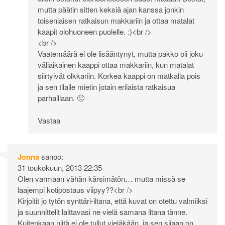
mutta päätin sitten keksiä ajan kanssa jonkin
toisenlaisen ratkaisun makkariin ja ottaa matalat
kaapit olohuoneen puolelle. :)<br />
<br />
Vaatemäärä ei ole lisääntynyt, mutta pakko oli joku
väliaikainen kaappi ottaa makkariin, kun matalat
siirtyivät olkkariin. Korkea kaappi on matkalla pois
ja sen tilalle mietin jotain erilaista ratkaisua
parhaillaan. 🙂
Vastaa
Jonna
sanoo:
31 toukokuun, 2013 22:35
Olen varmaan vähän kärsimätön… mutta missä se
laajempi kotipostaus viipyy??<br />
Kirjoitit jo tytön synttäri-iltana, että kuvat on otettu valmiiksi
ja suunnittelit laittavasi ne vielä samana iltana tänne.
Kuitenkaan niitä ei ole tullut vieläkään, ja sen sijaan on