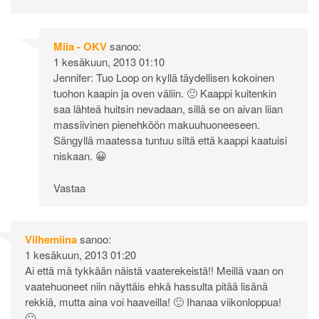
Miia - OKV
sanoo:
1 kesäkuun, 2013 01:10
Jennifer: Tuo Loop on kyllä täydellisen kokoinen
tuohon kaapin ja oven väliin. 🙂 Kaappi kuitenkin
saa lähteä huitsin nevadaan, sillä se on aivan liian
massiivinen pienehköön makuuhuoneeseen.
Sängyllä maatessa tuntuu siltä että kaappi kaatuisi
niskaan. 😀
Vastaa
Vilhemiina
sanoo:
1 kesäkuun, 2013 01:20
Ai että mä tykkään näistä vaaterekeistä!! Meillä vaan on
vaatehuoneet niin näyttäis ehkä hassulta pitää lisänä
rekkiä, mutta aina voi haaveilla! 🙂 Ihanaa viikonloppua!
🙂