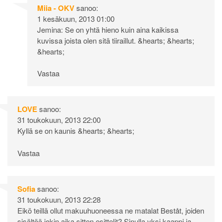
Miia - OKV
sanoo:
1 kesäkuun, 2013 01:00
Jemina: Se on yhtä hieno kuin aina kaikissa
kuvissa joista olen sitä tiiraillut. &hearts; &hearts;
&hearts;
Vastaa
LOVE
sanoo:
31 toukokuun, 2013 22:00
Kyllä se on kaunis &hearts; &hearts;
Vastaa
Sofia
sanoo:
31 toukokuun, 2013 22:28
Eikö teillä ollut makuuhuoneessa ne matalat Beståt, joiden
sisältöä jokin aika sitten esittelit? Sinulla yksi kaappi ja