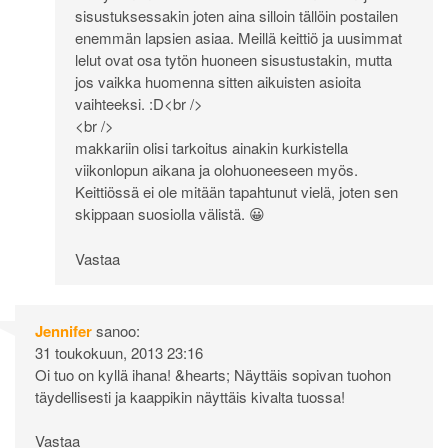
sisustuksessakin joten aina silloin tällöin postailen
enemmän lapsien asiaa. Meillä keittiö ja uusimmat
lelut ovat osa tytön huoneen sisustustakin, mutta
jos vaikka huomenna sitten aikuisten asioita
vaihteeksi. :D<br />
<br />
makkariin olisi tarkoitus ainakin kurkistella
viikonlopun aikana ja olohuoneeseen myös.
Keittiössä ei ole mitään tapahtunut vielä, joten sen
skippaan suosiolla välistä. 😀
Vastaa
Jennifer
sanoo:
31 toukokuun, 2013 23:16
Oi tuo on kyllä ihana! &hearts; Näyttäis sopivan tuohon
täydellisesti ja kaappikin näyttäis kivalta tuossa!
Vastaa