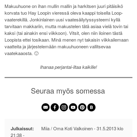
Makuuhuone on ihan mullin mallin ja harkitsen juuri pitäisikö
korvata tuo Hay Loopin vieressä oleva kaappi toisella Loop-
vaaterekillä. Jonkinlainen uusi vaatesäilytyssysteemi kyllä
tarvitaan makkariin, mutta makustelen tätä asiaa vielä tovin tai
kaksi (tai ainakin ensi viikkoon). Vitsit, olen niin iloinen tästä
Loopista ettei tosikaan. Minä menen nyt takaisin viikkailemaan
vaatteita ja järjestelemään makuuhuoneen vallitsevaa
vaatekaaosta. 🙂
Ihanaa perjantai-iltaa kaikille!
Seuraa myös somessa
Julkaissut:
Miia / Oma Koti Valkoinen -
31.5.2013 klo
21:38
-