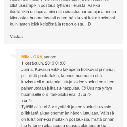
ollut useampikin postaus tyttäresi leluista. Vaikka
itsellänikin on lapsia, niin näin sisustusharrastajana minua
kiinnostaa huomattavasti enemmän kuvat koko kodistasi
kuin lasten leikkikeittiöstä ja retroruoista. =D
Vastaa
Miia - OKV
sanoo:
1 kesäkuun, 2013 01:08
Jonna: Kuvasin viikko takaperin kotikuvat ja minun
piti niistä postaillakin, kunnes huomasin että
kuvissa oli muutamia juttuja joiden vuoksi en sitten
painanutkaan julkaisu-nappulaa. 🙂 Uusinta yritys
huomiselle olisi tarkoituksena. ;)<br />
<br />
Tytöllä oli juuri 3-v synttärit ja sen vuoksi kuvasin
piiiitkästä aikaa enemmän hänen juttujaan. Välissä
on tullut onneksi muitakin postauksia, mutta onhan
tuo tyttönen aika isossa osassa elämässäni ja