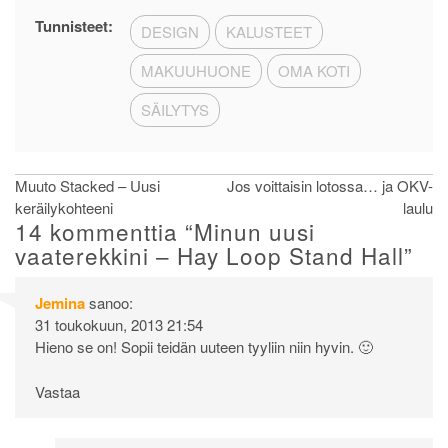
Tunnisteet:
DESIGN
KALUSTEET
MAKUUHUONE
OMA KOTI
SÄILYTYS
Artikkelien
Muuto Stacked – Uusi
Jos voittaisin lotossa… ja OKV-
keräilykohteeni
laulu
selaus
14 kommenttia “
Minun uusi
vaaterekkini – Hay Loop Stand Hall
”
Jemina
sanoo:
31 toukokuun, 2013 21:54
Hieno se on! Sopii teidän uuteen tyyliin niin hyvin. 🙂
Vastaa