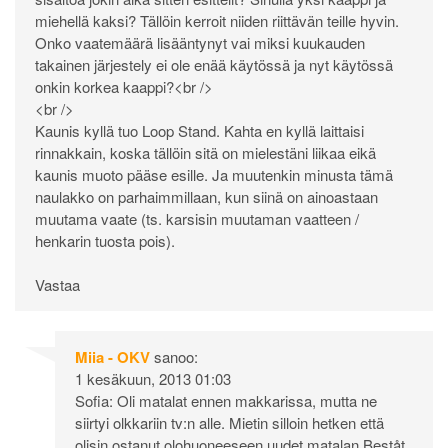
miehellä kaksi? Tällöin kerroit niiden riittävän teille hyvin.
Onko vaatemäärä lisääntynyt vai miksi kuukauden
takainen järjestely ei ole enää käytössä ja nyt käytössä
onkin korkea kaappi?<br />
<br />
Kaunis kyllä tuo Loop Stand. Kahta en kyllä laittaisi
rinnakkain, koska tällöin sitä on mielestäni liikaa eikä
kaunis muoto pääse esille. Ja muutenkin minusta tämä
naulakko on parhaimmillaan, kun siinä on ainoastaan
muutama vaate (ts. karsisin muutaman vaatteen /
henkarin tuosta pois).
Vastaa
Miia - OKV
sanoo:
1 kesäkuun, 2013 01:03
Sofia: Oli matalat ennen makkarissa, mutta ne
siirtyi olkkariin tv:n alle. Mietin silloin hetken että
olisin ostanut olohuoneeseen uudet matalan Beståt,