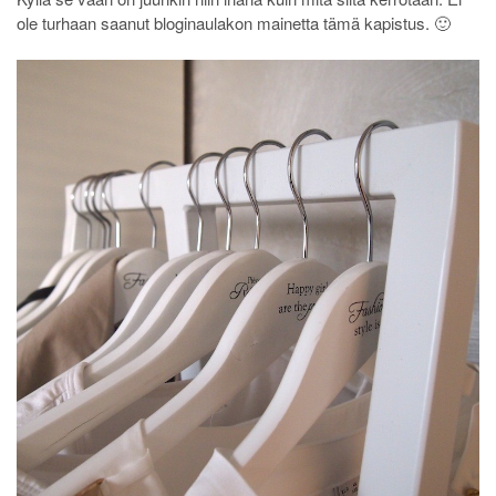
ole turhaan saanut bloginaulakon mainetta tämä kapistus. 🙂