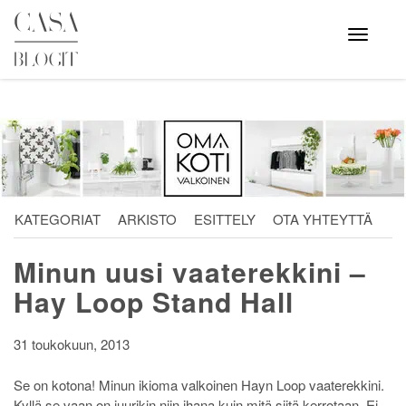
Skip
to
Avaa
valikko
content
KATEGORIAT
ARKISTO
ESITTELY
OTA YHTEYTTÄ
Minun uusi vaaterekkini –
Hay Loop Stand Hall
31 toukokuun, 2013
Se on kotona! Minun ikioma valkoinen Hayn Loop vaaterekkini.
Kyllä se vaan on juurikin niin ihana kuin mitä siitä kerrotaan. Ei