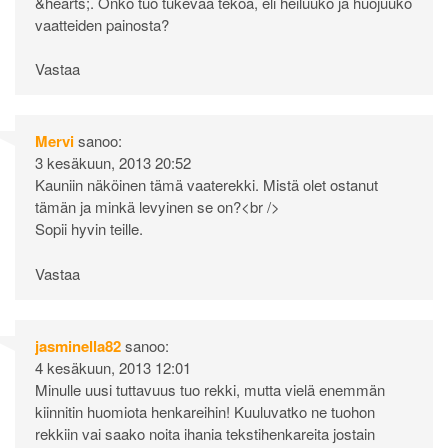
&hearts;. Onko tuo tukevaa tekoa, eli heiluuko ja huojuuko
vaatteiden painosta?
Vastaa
Mervi
sanoo:
3 kesäkuun, 2013 20:52
Kauniin näköinen tämä vaaterekki. Mistä olet ostanut
tämän ja minkä levyinen se on?<br />
Sopii hyvin teille.
Vastaa
jasminella82
sanoo:
4 kesäkuun, 2013 12:01
Minulle uusi tuttavuus tuo rekki, mutta vielä enemmän
kiinnitin huomiota henkareihin! Kuuluvatko ne tuohon
rekkiin vai saako noita ihania tekstihenkareita jostain