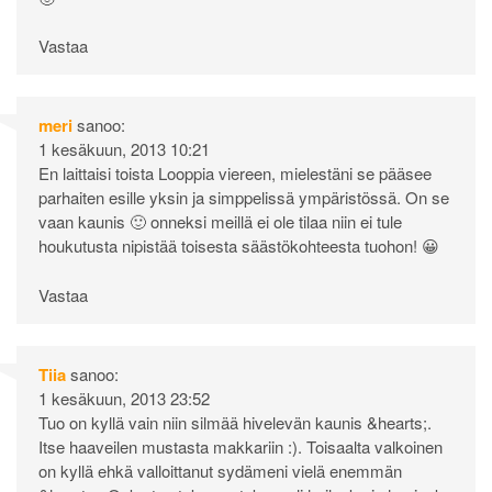
Vastaa
meri
sanoo:
1 kesäkuun, 2013 10:21
En laittaisi toista Looppia viereen, mielestäni se pääsee
parhaiten esille yksin ja simppelissä ympäristössä. On se
vaan kaunis 🙂 onneksi meillä ei ole tilaa niin ei tule
houkutusta nipistää toisesta säästökohteesta tuohon! 😀
Vastaa
Tiia
sanoo:
1 kesäkuun, 2013 23:52
Tuo on kyllä vain niin silmää hivelevän kaunis &hearts;.
Itse haaveilen mustasta makkariin :). Toisaalta valkoinen
on kyllä ehkä valloittanut sydämeni vielä enemmän