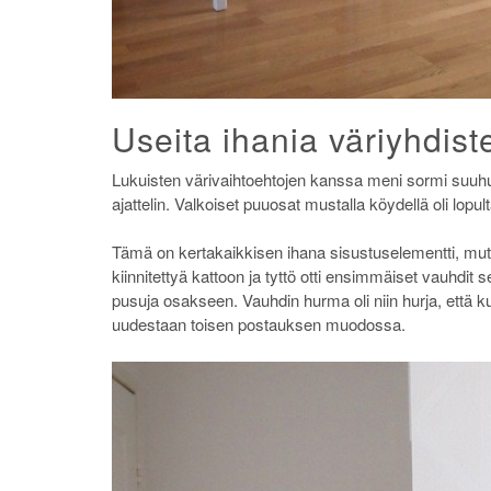
Useita ihania väriyhdist
Lukuisten värivaihtoehtojen kanssa meni sormi suuhun
ajattelin. Valkoiset puuosat mustalla köydellä oli lopu
Tämä on kertakaikkisen ihana sisustuselementti, mutt
kiinnitettyä kattoon ja tyttö otti ensimmäiset vauhdit
pusuja osakseen. Vauhdin hurma oli niin hurja, että ku
uudestaan toisen postauksen muodossa.