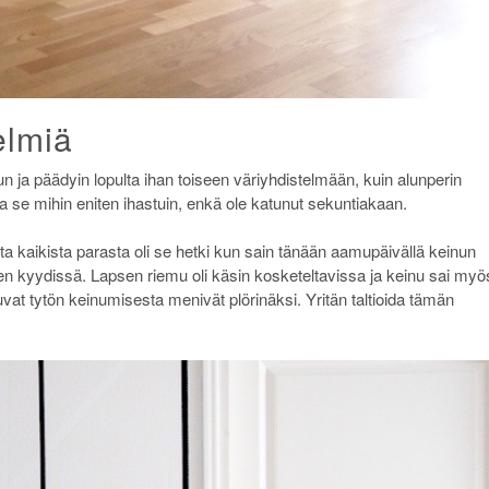
elmiä
 ja päädyin lopulta ihan toiseen väriyhdistelmään, kuin alunperin
lta se mihin eniten ihastuin, enkä ole katunut sekuntiakaan.
a kaikista parasta oli se hetki kun sain tänään aamupäivällä keinun
 sen kyydissä. Lapsen riemu oli käsin kosketeltavissa ja keinu sai myö
vat tytön keinumisesta menivät plörinäksi. Yritän taltioida tämän