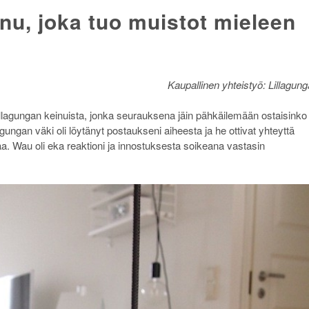
nu, joka tuo muistot mieleen
Kaupallinen yhteistyö: Lillagung
llagungan keinuista, jonka seurauksena jäin pähkäilemään ostaisinko
ungan väki oli löytänyt postaukseni aiheesta ja he ottivat yhteyttä
a. Wau oli eka reaktioni ja innostuksesta soikeana vastasin