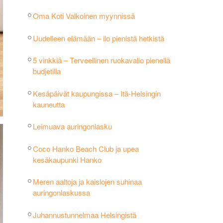
Oma Koti Valkoinen myynnissä
Uudelleen elämään – ilo pienistä hetkistä
5 vinkkiä – Terveellinen ruokavalio pienellä
budjetilla
Kesäpäivät kaupungissa – Itä-Helsingin
kauneutta
Leimuava auringonlasku
Coco Hanko Beach Club ja upea
kesäkaupunki Hanko
Meren aaltoja ja kaislojen suhinaa
auringonlaskussa
Juhannustunnelmaa Helsingistä