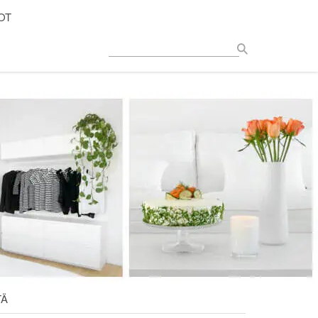
OT
TÄ