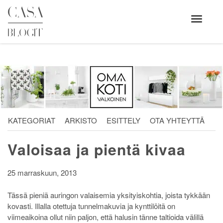
Skip
to
Avaa
valikko
content
KATEGORIAT
ARKISTO
ESITTELY
OTA YHTEYTTÄ
Valoisaa ja pientä kivaa
25 marraskuun, 2013
Tässä pieniä auringon valaisemia yksityiskohtia, joista tykkään
kovasti. Illalla otettuja tunnelmakuvia ja kynttilöitä on
viimeaikoina ollut niin paljon, että halusin tänne taltioida välillä