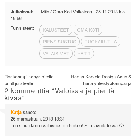
Julkaissut:
Miia / Oma Koti Valkoinen -
25.11.2013 klo
19:56
-
Tunnisteet:
KALUSTEET
OMA KOTI
PIENSISUSTUS
RUOKAILUTILA
VALAISIMET
YRTIT
Artikkelien
Raskaampi kehys sirolle
Hanna Korvela Design Aqua &
printtijulisteelle
ihana yhteistyökampanja
selaus
2 kommenttia “
Valoisaa ja pientä
kivaa
”
Katja
sanoo:
26 marraskuun, 2013 13:31
Tuo sinun kodin valoisuus on huikea! Sitä tavoitellessa 🙂