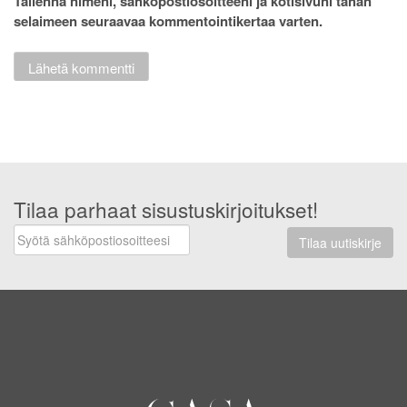
Tallenna nimeni, sähköpostiosoitteeni ja kotisivuni tähän
selaimeen seuraavaa kommentointikertaa varten.
Tilaa parhaat sisustuskirjoitukset!
Tilaa uutiskirje