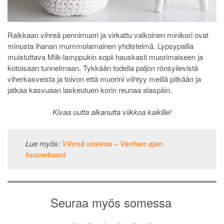
Raikkaan vihreä pennimuori ja virkattu valkoinen minikori ovat
minusta ihanan mummolamainen yhdistelmä. Lypsypallia
muistuttava Milk-lamppukin sopii hauskasti muorimaiseen ja
kotoisaan tunnelmaan. Tykkään todella paljon rönsyilevistä
viherkasveista ja toivon että muorini viihtyy meillä pitkään ja
jatkaa kasvuaan laskeutuen korin reunaa alaspäin.
Kivaa uutta alkanutta viikkoa kaikille!
Lue myös:
Vihreä unelma – Vanhan ajan
huonekasvi
Seuraa myös somessa