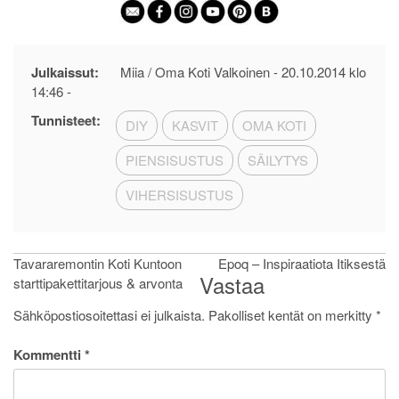
Julkaissut:
Miia / Oma Koti Valkoinen -
20.10.2014 klo
14:46
-
Tunnisteet:
DIY
KASVIT
OMA KOTI
PIENSISUSTUS
SÄILYTYS
VIHERSISUSTUS
Artikkelien
Tavararemontin Koti Kuntoon
Epoq – Inspiraatiota Itiksestä
Vastaa
starttipakettitarjous & arvonta
selaus
Sähköpostiosoitettasi ei julkaista.
Pakolliset kentät on merkitty
*
Kommentti
*