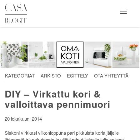
Skip
to
Avaa
valikko
content
KATEGORIAT
ARKISTO
ESITTELY
OTA YHTEYTTÄ
DIY – Virkattu kori &
valloittava pennimuori
20 lokakuun, 2014
Siskoni virkkasi viikonloppuna pari pikkuista koria jäljelle
jääneestä trikookuteesta ja yllätti minut iloisella tuliaisellaan.