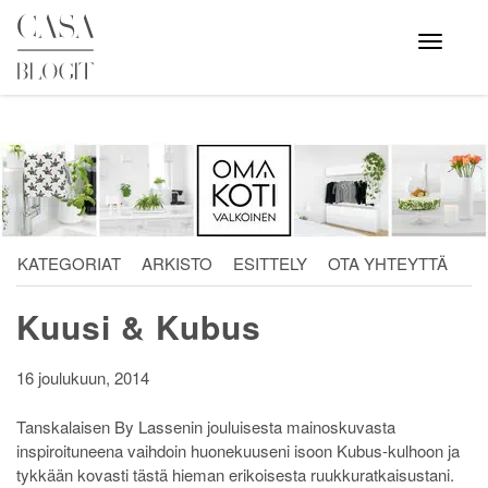
Skip
to
Avaa
valikko
content
KATEGORIAT
ARKISTO
ESITTELY
OTA YHTEYTTÄ
Kuusi & Kubus
16 joulukuun, 2014
Tanskalaisen By Lassenin jouluisesta mainoskuvasta
inspiroituneena vaihdoin huonekuuseni isoon Kubus-kulhoon ja
tykkään kovasti tästä hieman erikoisesta ruukkuratkaisustani.