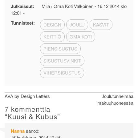
Julkaissut:
Miia / Oma Koti Valkoinen -
16.12.2014 klo
12:01
-
Tunnisteet:
DESIGN
JOULU
KASVIT
KEITTIÖ
OMA KOTI
PIENSISUSTUS
SISUSTUSVINKIT
VIHERSISUSTUS
Artikkelien
AVA by Design Letters
Joulutunnelmaa
makuuhuoneessa
selaus
7 kommenttia
“
Kuusi & Kubus
”
Nanna
sanoo:
16 joulukuun, 2014 13:16