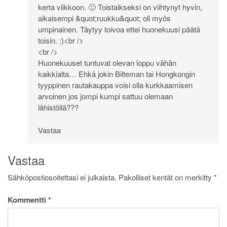
kerta viikkoon. 🙂 Toistaikseksi on viihtynyt hyvin,
aikaisempi &quot;ruukku&quot; oli myös
umpinainen. Täytyy toivoa ettei huonekuusi päätä
toisin. :)<br />
<br />
Huonekuuset tuntuvat olevan loppu vähän
kaikkialta… Ehkä jokin Bilteman tai Hongkongin
tyyppinen rautakauppa voisi olla kurkkaamisen
arvoinen jos jompi kumpi sattuu olemaan
lähistöllä???
Vastaa
Vastaa
Sähköpostiosoitettasi ei julkaista.
Pakolliset kentät on merkitty
*
Kommentti
*