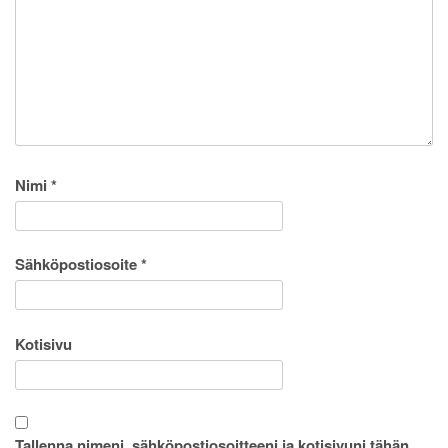
Nimi
*
Sähköpostiosoite
*
Kotisivu
Tallenna nimeni, sähköpostiosoitteeni ja kotisivuni tähän