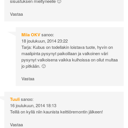
sisustuksen mieltyneelle 🙂
Vastaa
Miia OKV
sanoo:
18 joulukuun, 2014 23:22
Tarja: Kubus on todellakin loistava tuote, hyvin on
maalipinta pysynyt paikoillaan ja valkoinen väri
pysynyt valkoisena vaikka kulhoissa on ollut multaa
jo pitkään. 🙂
Vastaa
Tuuli
sanoo:
16 joulukuun, 2014 18:13
Teillä on kyllä niin kaunista keittiöremontin jälkeen!
Vastaa