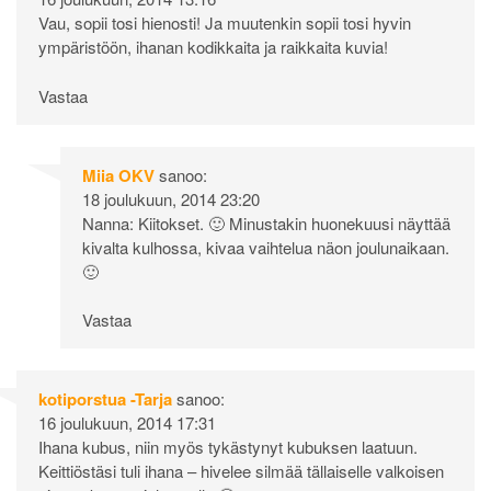
Vau, sopii tosi hienosti! Ja muutenkin sopii tosi hyvin
ympäristöön, ihanan kodikkaita ja raikkaita kuvia!
Vastaa
Miia OKV
sanoo:
18 joulukuun, 2014 23:20
Nanna: Kiitokset. 🙂 Minustakin huonekuusi näyttää
kivalta kulhossa, kivaa vaihtelua näon joulunaikaan.
🙂
Vastaa
kotiporstua -Tarja
sanoo:
16 joulukuun, 2014 17:31
Ihana kubus, niin myös tykästynyt kubuksen laatuun.
Keittiöstäsi tuli ihana – hivelee silmää tällaiselle valkoisen