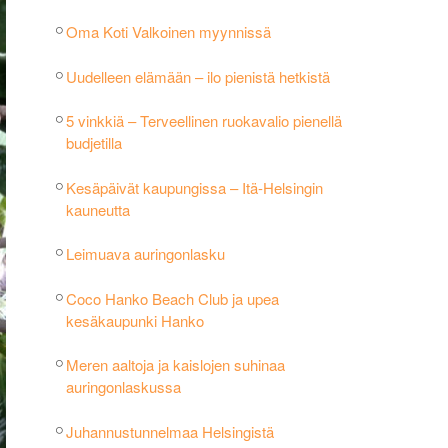
Oma Koti Valkoinen myynnissä
Uudelleen elämään – ilo pienistä hetkistä
5 vinkkiä – Terveellinen ruokavalio pienellä
budjetilla
Kesäpäivät kaupungissa – Itä-Helsingin
kauneutta
Leimuava auringonlasku
Coco Hanko Beach Club ja upea
kesäkaupunki Hanko
Meren aaltoja ja kaislojen suhinaa
auringonlaskussa
Juhannustunnelmaa Helsingistä