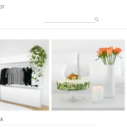
OT
TÄ