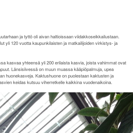
rhaan ja tyttö oli aivan haltioissaan viidakkoseikkailustaan.
t yli 120 vuotta kaupunkilaisten ja matkailijoiden virkistys- ja
 kasvaa yhteensä yli 200 erilaista kasvia, joista vahimmat ovat
iapuut. Länsisiivessä on muun muassa kääpiöpalmuja, upea
jan huonekasveja. Kaktushuone on puolestaan kaktusten ja
svien keidas kutsuu viherretkelle kaikkina vuodenaikoina.