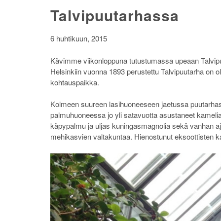
Talvipuutarhassa
6 huhtikuun, 2015
Kävimme viikonloppuna tutustumassa upeaan Talvipuuta
Helsinkiin vuonna 1893 perustettu Talvipuutarha on ollu
kohtauspaikka.
Kolmeen suureen lasihuoneeseen jaetussa puutarhassa
palmuhuoneessa jo yli satavuotta asustaneet kamel
käpypalmu ja uljas kuningasmagnolia sekä vanhan a
mehikasvien valtakuntaa. Hienostunut eksoottisten ka