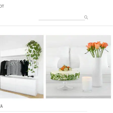
OT
TÄ