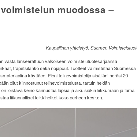
tivoimistelun muodossa –
Kaupallinen yhteistyö: Suomen Voimistelutuot
n vasta lanseerattuun valkoiseen voimistelutuotesarjaansa
enkaat,
trapetsitanko sekä nojapuut. Tuotteet valmistetaan Suomessa
tusmateriaalina
käyttäen
. Pieni telinevoimistelija sisälläni heräsi 20
ään ollut kiinnostunut telinevoimistelusta, tartuin heidän
on loistava keino kannustaa lapsia ja aikuisiakin liikkumaan ja tämä
staa liikunnalliset leikkihetket koko perheen kesken.