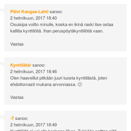
Päivi Kangas-Lahti
sanoo:
2 helmikuun, 2017 18:40
Osuisipa voitto minulle, koska en ikinä raski itse ostaa
kalliita kynttilöitä. Ihan peruspöytäkynttilötiä vaan.
Vastaa
Kynttilätär
sanoo:
2 helmikuun, 2017 18:46
Olen haaveillut pitkään juuri tuosta kynttilästä, joten
ehdottomasti mukana arvonnassa. 🙂
Vastaa
-T
sanoo:
2 helmikuun, 2017 18:49
Kynttilöitä ei voi olla koskaan liikaa. Tykkään polttaa niitä