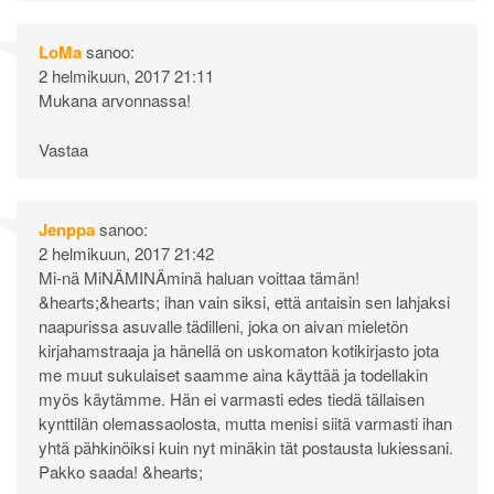
LoMa
sanoo:
2 helmikuun, 2017 21:11
Mukana arvonnassa!
Vastaa
Jenppa
sanoo:
2 helmikuun, 2017 21:42
Mi-nä MiNÄMINÄminä haluan voittaa tämän!
&hearts;&hearts; ihan vain siksi, että antaisin sen lahjaksi
naapurissa asuvalle tädilleni, joka on aivan mieletön
kirjahamstraaja ja hänellä on uskomaton kotikirjasto jota
me muut sukulaiset saamme aina käyttää ja todellakin
myös käytämme. Hän ei varmasti edes tiedä tällaisen
kynttilän olemassaolosta, mutta menisi siitä varmasti ihan
yhtä pähkinöiksi kuin nyt minäkin tät postausta lukiessani.
Pakko saada! &hearts;