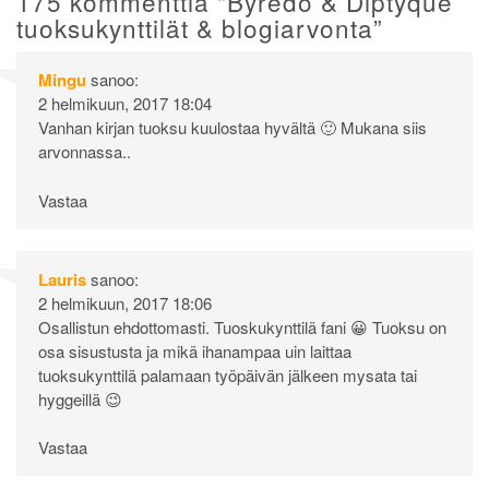
175 kommenttia “
Byredo & Diptyque
tuoksukynttilät & blogiarvonta
”
Mingu
sanoo:
2 helmikuun, 2017 18:04
Vanhan kirjan tuoksu kuulostaa hyvältä 🙂 Mukana siis
arvonnassa..
Vastaa
Lauris
sanoo:
2 helmikuun, 2017 18:06
Osallistun ehdottomasti. Tuoskukynttilä fani 😀 Tuoksu on
osa sisustusta ja mikä ihanampaa uin laittaa
tuoksukynttilä palamaan työpäivän jälkeen mysata tai
hyggeillä 😉
Vastaa