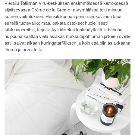
Vierailu Tallinnan Viru-keskuksen ensimmäisessä kerroksessä
sijaitsevassa Créme de la Créme -myymälässä teki minuun
suuren vaikutuksen. Henkilökunnan perin ranskalainen tapa
esitellä tuotevalikoimaa, pakata ostokset huolellisesti
silkkipapereihin, tarjoilla kylkiäiseksi tuotenäytteitä ja hännän
huippuna saattaa vielä asiakas maksutapahtuman jälkeen ovelle
asti, saivat aikaan kuningatarfiiliksen ja koin että olin asiakkaana
tärkeä ja arvostettu.