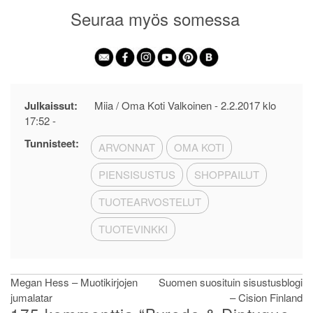
Seuraa myös somessa
Julkaissut:
Miia / Oma Koti Valkoinen -
2.2.2017 klo
17:52
-
Tunnisteet:
ARVONNAT
OMA KOTI
PIENSISUSTUS
SHOPPAILUT
TUOTEARVOSTELUT
TUOTEVINKKI
Artikkelien
Megan Hess – Muotikirjojen
Suomen suosituin sisustusblogi
jumalatar
– Cision Finland
selaus