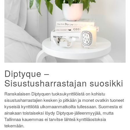
Diptyque –
Sisustusharrastajan suosikki
Ranskalaisen Diptyquen tuoksukynttilöistä on kohistu
sisustusharrastajien kesken jo pitkään ja monet ovatkin tuoneet
kyseisiä kynttilöitä ulkomaanmatkoilta tullessaan. Suomesta ei
ainakaan toistaiseksi löydy Diptyque-jälleenmyyjää, mutta
Tallinnaa kauemmas ei tarvitse lähteä kynttiläostoksia
tekemään.