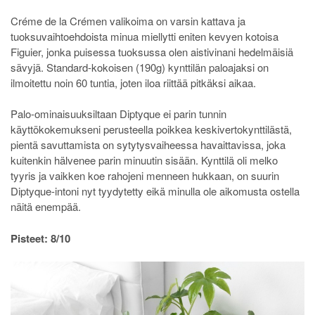
Créme de la Crémen valikoima on varsin kattava ja
tuoksuvaihtoehdoista minua miellytti eniten kevyen kotoisa
Figuier, jonka puisessa tuoksussa olen aistivinani hedelmäisiä
sävyjä. Standard-kokoisen (190g) kynttilän paloajaksi on
ilmoitettu noin 60 tuntia, joten iloa riittää pitkäksi aikaa.
Palo-ominaisuuksiltaan Diptyque ei parin tunnin
käyttökokemukseni perusteella poikkea keskivertokynttilästä,
pientä savuttamista on sytytysvaiheessa havaittavissa, joka
kuitenkin hälvenee parin minuutin sisään. Kynttilä oli melko
tyyris ja vaikken koe rahojeni menneen hukkaan, on suurin
Diptyque-intoni nyt tyydytetty eikä minulla ole aikomusta ostella
näitä enempää.
Pisteet: 8/10