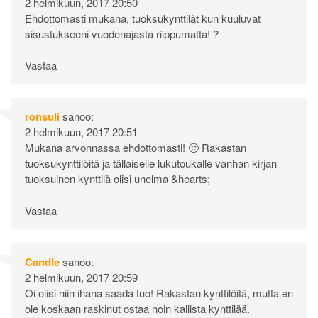
2 helmikuun, 2017 20:50
Ehdottomasti mukana, tuoksukynttilät kun kuuluvat
sisustukseeni vuodenajasta riippumatta! ?
Vastaa
ronsuli
sanoo:
2 helmikuun, 2017 20:51
Mukana arvonnassa ehdottomasti! 🙂 Rakastan
tuoksukynttilöitä ja tällaiselle lukutoukalle vanhan kirjan
tuoksuinen kynttilä olisi unelma &hearts;
Vastaa
Candle
sanoo:
2 helmikuun, 2017 20:59
Oi olisi niin ihana saada tuo! Rakastan kynttilöitä, mutta en
ole koskaan raskinut ostaa noin kallista kynttilää.