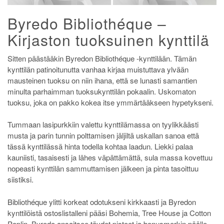
Byredo Bibliothéque –
Kirjaston tuoksuinen kynttilä
Sitten päästääkin Byredon Bibliothéque -kynttilään. Tämän
kynttilän patinoitunutta vanhaa kirjaa muistuttava ylvään
mausteinen tuoksu on niin ihana, että se lunasti samantien
minulta parhaimman tuoksukynttilän pokaalin. Uskomaton
tuoksu, joka on pakko kokea itse ymmärtääkseen hypetykseni.
Tummaan lasipurkkiin valettu kynttilämassa on tyylikkäästi
musta ja parin tunnin polttamisen jäljiltä uskallan sanoa että
tässä kynttilässä hinta todella kohtaa laadun. Liekki palaa
kauniisti, tasaisesti ja lähes väpättämättä, sula massa kovettuu
nopeasti kynttilän sammuttamisen jälkeen ja pinta tasoittuu
siistiksi.
Bibliothéque ylitti korkeat odotukseni kirkkaasti ja Byredon
kynttilöistä ostoslistalleni pääsi Bohemia, Tree House ja Cotton
Poplin. Byredo ansaitsee täydet pisteet ja bonusmerkin päälle.