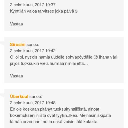
2 helmikuun, 2017 19:37
Kynttilän valoa tarvitsee joka päivä☺
Vastaa
Sirusini
sanoo:
2 helmikuun, 2017 19:42
Oi oi oi, nyt ois namia uudelle sohvapöydälle 🙂 Ihana väri
ja jos tuoksukin vielä hurmaa niin ai että…
Vastaa
Überkuul
sanoo:
2 helmikuun, 2017 19:48
En ole koskaan pitänyt tuoksukynttilöistä, ainoat
kokemukseni niistä ovat tyyliin..Ikea. Meinasin skipata
tämän arvonnan mutta ehkä voisin tätä kokeilla.