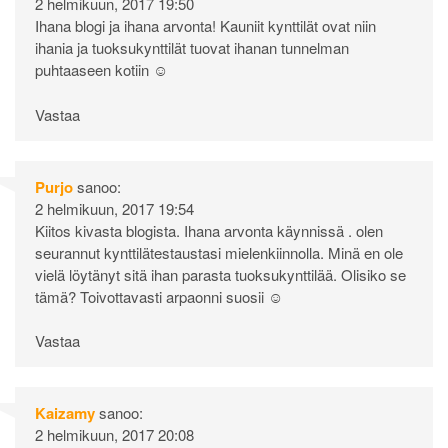
2 helmikuun, 2017 19:50
Ihana blogi ja ihana arvonta! Kauniit kynttilät ovat niin
ihania ja tuoksukynttilät tuovat ihanan tunnelman
puhtaaseen kotiin ☺
Vastaa
Purjo
sanoo:
2 helmikuun, 2017 19:54
Kiitos kivasta blogista. Ihana arvonta käynnissä . olen
seurannut kynttilätestaustasi mielenkiinnolla. Minä en ole
vielä löytänyt sitä ihan parasta tuoksukynttilää. Olisiko se
tämä? Toivottavasti arpaonni suosii ☺
Vastaa
Kaizamy
sanoo:
2 helmikuun, 2017 20:08