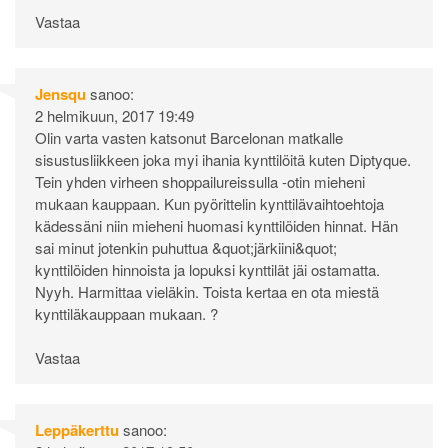
Vastaa
Jensqu
sanoo:
2 helmikuun, 2017 19:49
Olin varta vasten katsonut Barcelonan matkalle
sisustusliikkeen joka myi ihania kynttilöitä kuten Diptyque.
Tein yhden virheen shoppailureissulla -otin mieheni
mukaan kauppaan. Kun pyörittelin kynttilävaihtoehtoja
kädessäni niin mieheni huomasi kynttilöiden hinnat. Hän
sai minut jotenkin puhuttua &quot;järkiini&quot;
kynttilöiden hinnoista ja lopuksi kynttilät jäi ostamatta.
Nyyh. Harmittaa vieläkin. Toista kertaa en ota miestä
kynttiläkauppaan mukaan. ?
Vastaa
Leppäkerttu
sanoo: