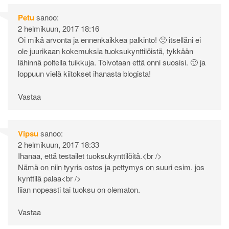
Petu
sanoo:
2 helmikuun, 2017 18:16
Oi mikä arvonta ja ennenkaikkea palkinto! 🙂 itselläni ei
ole juurikaan kokemuksia tuoksukynttilöistä, tykkään
lähinnä poltella tuikkuja. Toivotaan että onni suosisi. 🙂 ja
loppuun vielä kiitokset ihanasta blogista!
Vastaa
Vipsu
sanoo:
2 helmikuun, 2017 18:33
Ihanaa, että testailet tuoksukynttilöitä.<br />
Nämä on niin tyyris ostos ja pettymys on suuri esim. jos
kynttilä palaa<br />
liian nopeasti tai tuoksu on olematon.
Vastaa