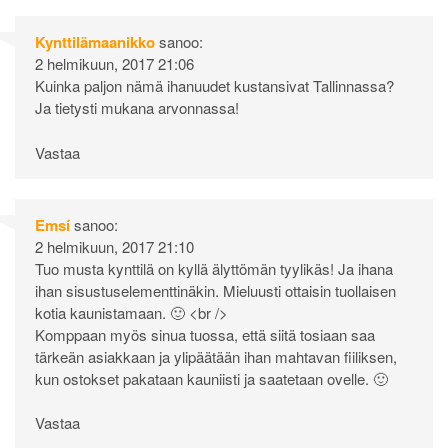
Kynttilämaanikko
sanoo:
2 helmikuun, 2017 21:06
Kuinka paljon nämä ihanuudet kustansivat Tallinnassa?
Ja tietysti mukana arvonnassa!
Vastaa
Emsí
sanoo:
2 helmikuun, 2017 21:10
Tuo musta kynttilä on kyllä älyttömän tyylikäs! Ja ihana
ihan sisustuselementtinäkin. Mieluusti ottaisin tuollaisen
kotia kaunistamaan. 🙂 <br />
Komppaan myös sinua tuossa, että siitä tosiaan saa
tärkeän asiakkaan ja ylipäätään ihan mahtavan fiiliksen,
kun ostokset pakataan kauniisti ja saatetaan ovelle. 🙂
Vastaa