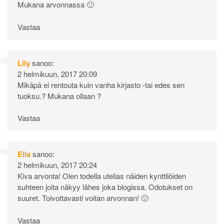
Mukana arvonnassa 🙂
Vastaa
Lily
sanoo:
2 helmikuun, 2017 20:09
Mikäpä ei rentouta kuin vanha kirjasto -tai edes sen
tuoksu.? Mukana ollaan ?
Vastaa
Ella
sanoo:
2 helmikuun, 2017 20:24
Kiva arvonta! Olen todella utelias näiden kynttilöiden
suhteen joita näkyy lähes joka blogissa. Odotukset on
suuret. Toivottavasti voitan arvonnan! 🙂
Vastaa