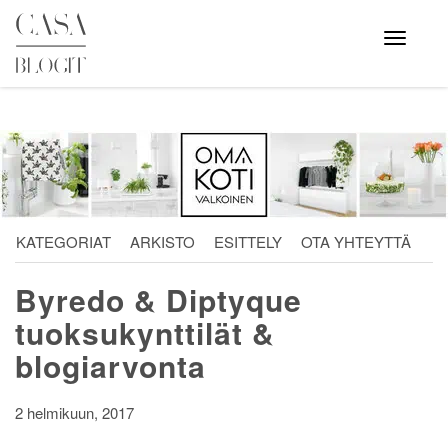
Skip
to
Avaa
valikko
content
KATEGORIAT
ARKISTO
ESITTELY
OTA YHTEYTTÄ
Byredo & Diptyque
tuoksukynttilät &
blogiarvonta
2 helmikuun, 2017