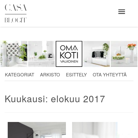
Skip
to
Avaa
valikko
content
KATEGORIAT
ARKISTO
ESITTELY
OTA YHTEYTTÄ
Kuukausi:
elokuu 2017
Artikkelien
selaus