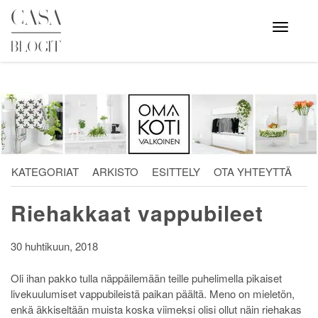
Skip
to
Avaa
valikko
content
KATEGORIAT
ARKISTO
ESITTELY
OTA YHTEYTTÄ
Riehakkaat vappubileet
30 huhtikuun, 2018
Oli ihan pakko tulla näppäilemään teille puhelimella pikaiset
livekuulumiset vappubileistä paikan päältä. Meno on mieletön,
enkä äkkiseltään muista koska viimeksi olisi ollut näin riehakas