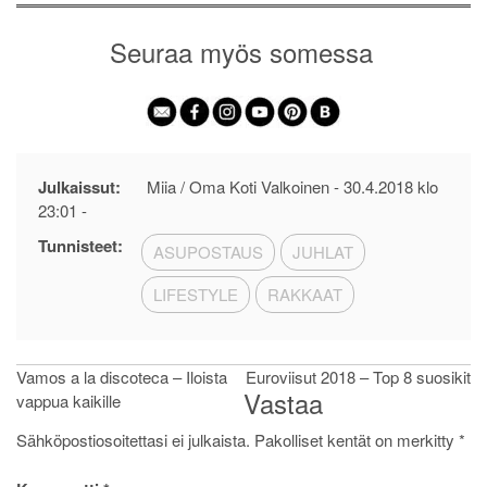
Seuraa myös somessa
Julkaissut:
Miia / Oma Koti Valkoinen -
30.4.2018 klo
23:01
-
Tunnisteet:
ASUPOSTAUS
JUHLAT
LIFESTYLE
RAKKAAT
Artikkelien
Vamos a la discoteca – Iloista
Euroviisut 2018 – Top 8 suosikit
Vastaa
vappua kaikille
selaus
Sähköpostiosoitettasi ei julkaista.
Pakolliset kentät on merkitty
*