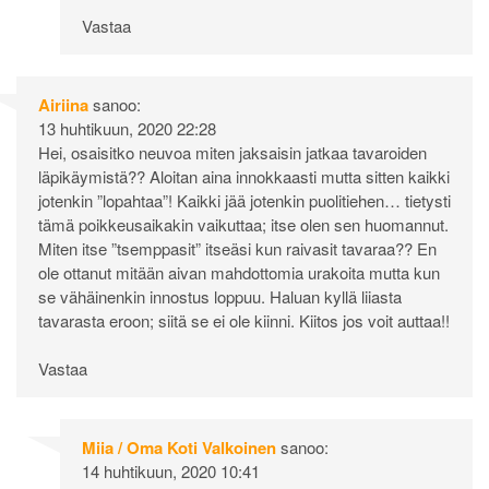
Vastaa
Airiina
sanoo:
13 huhtikuun, 2020 22:28
Hei, osaisitko neuvoa miten jaksaisin jatkaa tavaroiden
läpikäymistä?? Aloitan aina innokkaasti mutta sitten kaikki
jotenkin ”lopahtaa”! Kaikki jää jotenkin puolitiehen… tietysti
tämä poikkeusaikakin vaikuttaa; itse olen sen huomannut.
Miten itse ”tsemppasit” itseäsi kun raivasit tavaraa?? En
ole ottanut mitään aivan mahdottomia urakoita mutta kun
se vähäinenkin innostus loppuu. Haluan kyllä liiasta
tavarasta eroon; siitä se ei ole kiinni. Kiitos jos voit auttaa!!
Vastaa
Miia / Oma Koti Valkoinen
sanoo:
14 huhtikuun, 2020 10:41