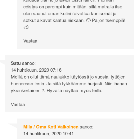
edistys on parempi kuin mitään, sillä matralla itse
olen saanut oman kotini raivattua kun seinät ja
sotkut alkavat kaatua niskaan. 🙂 Paljon tsemppiä!
<3
Vastaa
Satu
sanoo:
14 huhtikuun, 2020 07:16
Meillä on ollut tämä naulakko käytössä jo vuosia, tyttöjen
huoneessa tosin. Ja siitä tykkäämme hurjasti. Niin ihanan
yksinkertainen ?. Hyvältä näyttää myös teillä.
Vastaa
Miia / Oma Koti Valkoinen
sanoo:
14 huhtikuun, 2020 10:41