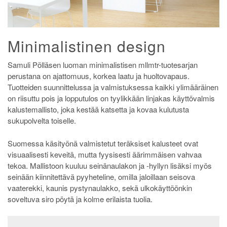
Minimalistinen design
Samuli Pölläsen luoman minimalistisen mllmtr-tuotesarjan
perustana on ajattomuus, korkea laatu ja huoltovapaus.
Tuotteiden suunnittelussa ja valmistuksessa kaikki ylimääräinen
on riisuttu pois ja lopputulos on tyylikkään linjakas käyttövalmis
kalustemallisto, joka kestää katsetta ja kovaa kulutusta
sukupolvelta toiselle.
Suomessa käsityönä valmistetut teräksiset kalusteet ovat
visuaalisesti keveitä, mutta fyysisesti äärimmäisen vahvaa
tekoa. Mallistoon kuuluu seinänaulakon ja -hyllyn lisäksi myös
seinään kiinnitettävä pyyheteline, omilla jaloillaan seisova
vaaterekki, kaunis pystynaulakko, sekä ulkokäyttöönkin
soveltuva siro pöytä ja kolme erilaista tuolia.