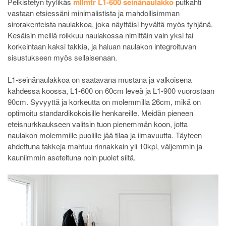
Pelkistetyn tyylikäs
mllmtr L1-600 seinänaulakko
putkahti
vastaan etsiessäni minimalistista ja mahdollisimman
sirorakenteista naulakkoa, joka näyttäisi hyvältä myös tyhjänä.
Kesäisin meillä roikkuu naulakossa nimittäin vain yksi tai
korkeintaan kaksi takkia, ja haluan naulakon integroituvan
sisustukseen myös sellaisenaan.
L1-seinänaulakkoa on saatavana mustana ja valkoisena
kahdessa koossa, L1-600 on 60cm leveä ja L1-900 vuorostaan
90cm. Syvyyttä ja korkeutta on molemmilla 26cm, mikä on
optimoitu standardikokoisille henkareille. Meidän pieneen
eteisnurkkaukseen valitsin tuon pienemmän koon, jotta
naulakon molemmille puolille jää tilaa ja ilmavuutta. Täyteen
ahdettuna takkeja mahtuu rinnakkain yli 10kpl, väljemmin ja
kauniimmin aseteltuna noin puolet siitä.