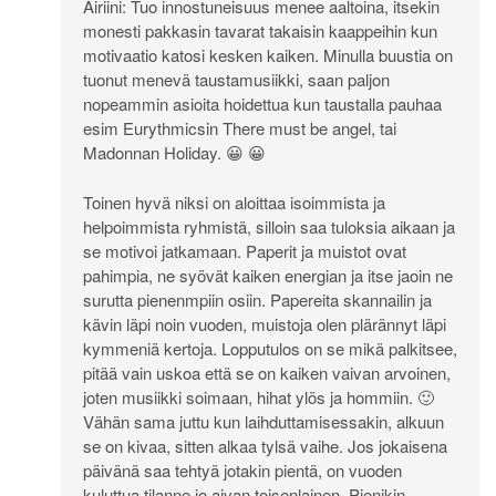
Airiini: Tuo innostuneisuus menee aaltoina, itsekin
monesti pakkasin tavarat takaisin kaappeihin kun
motivaatio katosi kesken kaiken. Minulla buustia on
tuonut menevä taustamusiikki, saan paljon
nopeammin asioita hoidettua kun taustalla pauhaa
esim Eurythmicsin There must be angel, tai
Madonnan Holiday. 😀 😀
Toinen hyvä niksi on aloittaa isoimmista ja
helpoimmista ryhmistä, silloin saa tuloksia aikaan ja
se motivoi jatkamaan. Paperit ja muistot ovat
pahimpia, ne syövät kaiken energian ja itse jaoin ne
surutta pienenmpiin osiin. Papereita skannailin ja
kävin läpi noin vuoden, muistoja olen plärännyt läpi
kymmeniä kertoja. Lopputulos on se mikä palkitsee,
pitää vain uskoa että se on kaiken vaivan arvoinen,
joten musiikki soimaan, hihat ylös ja hommiin. 🙂
Vähän sama juttu kun laihduttamisessakin, alkuun
se on kivaa, sitten alkaa tylsä vaihe. Jos jokaisena
päivänä saa tehtyä jotakin pientä, on vuoden
kuluttua tilanne jo aivan toisenlainen. Pienikin