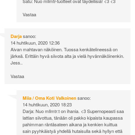
Satu: Nuo mllmtr-tuotteet ovat täydellisiä! <3 <3
Vastaa
Darja
sanoo:
14 huhtikuun, 2020 12:36
Aivan mahtavan näköinen. Tuossa kenkätelineessä on
järkeä. Erittäin hyvä siivota alta ja vielä hyvännäköinenkin.
Jess..
Vastaa
Miia / Oma Koti Valkoinen
sanoo:
14 huhtikuun, 2020 18:23
Darja: Nuo mllmtr:t on ihania. <3 Supernopeasti saa
lattian siivottua, tänään oli pakko kipaista kaupassa
pahimman räntäsateen aikana ja kenkien kuittua
sain pyyhkäistyä yhdellä hutaisulla sekä hyllyn että