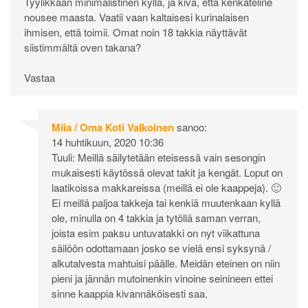
Tyylikkään minimalistinen kyllä, ja kiva, että kenkäteline
nousee maasta. Vaatii vaan kaltaisesi kurinalaisen
ihmisen, että toimii. Omat noin 18 takkia näyttävät
siistimmältä oven takana?
Vastaa
Miia / Oma Koti Valkoinen
sanoo:
14 huhtikuun, 2020 10:36
Tuuli: Meillä säilytetään eteisessä vain sesongin
mukaisesti käytössä olevat takit ja kengät. Loput on
laatikoissa makkareissa (meillä ei ole kaappeja). 🙂
Ei meillä paljoa takkeja tai kenkiä muutenkaan kyllä
ole, minulla on 4 takkia ja tytöllä saman verran,
joista esim paksu untuvatakki on nyt viikattuna
säilöön odottamaan josko se vielä ensi syksynä /
alkutalvesta mahtuisi päälle. Meidän eteinen on niin
pieni ja jännän mutoinenkin vinoine seinineen ettei
sinne kaappia kivannäköisesti saa.