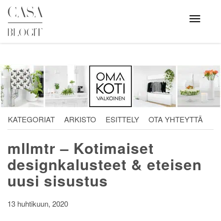
Skip
to
Avaa
valikko
content
KATEGORIAT
ARKISTO
ESITTELY
OTA YHTEYTTÄ
mllmtr – Kotimaiset
designkalusteet & eteisen
uusi sisustus
13 huhtikuun, 2020