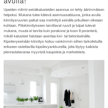
avulla!
Upeiden mllmtr-seinäkalusteiden asennus on tehty äärimmäisen
helpoksi. Mukana tulee kätevä asennussabluuna, jonka avulla
kiinnitysruuvien paikat saa merkittyä seinälle prikulleen oikeaan
kohtaan. Piilokiinnitykseen tarvittavat ruuvit ja tulpat tulevat
mukana, muuta ei tarvita kuin porakone ja koon 8 poranterä,
mikäli kalusteet halutaan asentaa kivi- tai betoniseinälle.
Kipsilevyseinään kiinnitys hoituu vankimmin siihen tarkoitetuilla
erikseen ostettavilla kipsilevyankkureilla, joita löytyy kaikista
pienrautatavaraa myyvistä kaupoista ja marketeista.