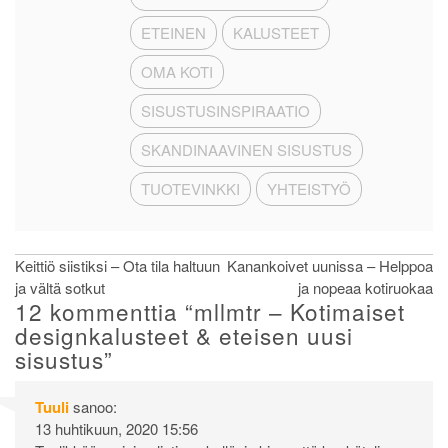
ETEINEN
KALUSTEET
OMA KOTI
SISUSTUSINSPIRAATIO
SKANDINAAVINEN SISUSTUS
TUOTEVINKKI
YHTEISTYÖ
Artikkelien
Keittiö siistiksi – Ota tila haltuun
Kanankoivet uunissa – Helppoa
ja vältä sotkut
ja nopeaa kotiruokaa
selaus
12 kommenttia “
mllmtr – Kotimaiset
designkalusteet & eteisen uusi
sisustus
”
Tuuli
sanoo:
13 huhtikuun, 2020 15:56