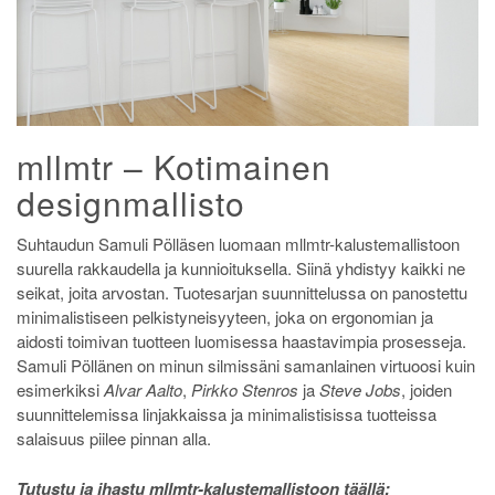
mllmtr – Kotimainen
designmallisto
Suhtaudun Samuli Pölläsen luomaan mllmtr-kalustemallistoon
suurella rakkaudella ja kunnioituksella. Siinä yhdistyy kaikki ne
seikat, joita arvostan. Tuotesarjan suunnittelussa on panostettu
minimalistiseen pelkistyneisyyteen, joka on ergonomian ja
aidosti toimivan tuotteen luomisessa haastavimpia prosesseja.
Samuli Pöllänen on minun silmissäni samanlainen virtuoosi kuin
esimerkiksi
Alvar Aalto
,
Pirkko Stenros
ja
Steve Jobs
, joiden
suunnittelemissa linjakkaissa ja minimalistisissa tuotteissa
salaisuus piilee pinnan alla.
Tutustu ja ihastu mllmtr-kalustemallistoon täällä: