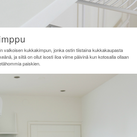
kimppu
in valkoisen kukkakimpun, jonka ostin tiistaina kukkakaupasta
änä, ja siitä on ollut isosti iloa viime päivinä kun kotosalla ollaan
a etähommia paiskien.