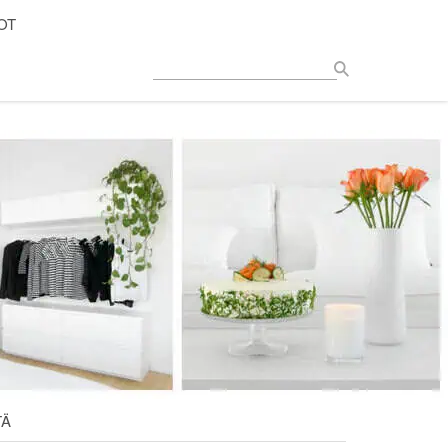
OT
TÄ