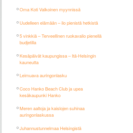
Oma Koti Valkoinen myynnissä
Uudelleen elämään – ilo pienistä hetkistä
5 vinkkiä – Terveellinen ruokavalio pienellä
budjetilla
Kesäpäivät kaupungissa – Itä-Helsingin
kauneutta
Leimuava auringonlasku
Coco Hanko Beach Club ja upea
kesäkaupunki Hanko
Meren aaltoja ja kaislojen suhinaa
auringonlaskussa
Juhannustunnelmaa Helsingistä