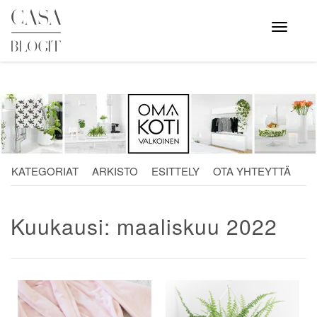
Skip
to
Avaa
valikko
content
KATEGORIAT
ARKISTO
ESITTELY
OTA YHTEYTTÄ
Kuukausi:
maaliskuu 2022
Artikkelien
selaus