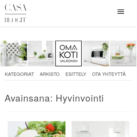
Skip
to
Avaa
valikko
content
KATEGORIAT
ARKISTO
ESITTELY
OTA YHTEYTTÄ
Avainsana:
Hyvinvointi
Artikkelien
selaus